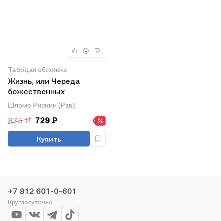
Твердая обложка
Жизнь, или Череда
божественных
откровений…
Шломо Рискин (Рав)
875 ₽
729 ₽
Купить
+7 812 601-0-601
Круглосуточно