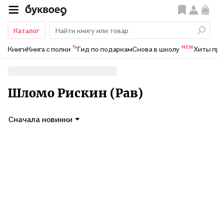
Каталог
%
NEW
Книги
Книга с полки
Гид по подаркам
Снова в школу
Хиты п
Шломо Рискин (Рав)
Сначала новинки