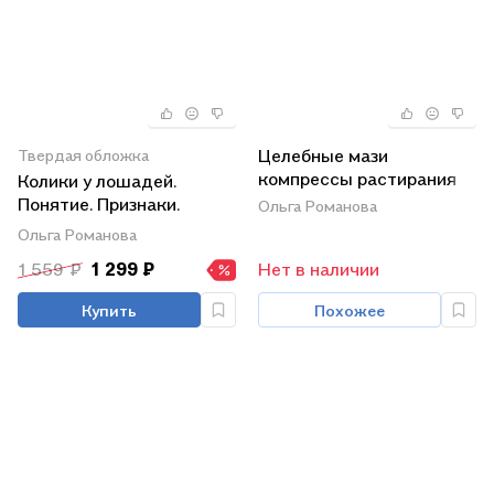
Целебные мази
Твердая обложка
компрессы растирания
Колики у лошадей.
Понятие. Признаки.
Ольга Романова
Первая помощь. О чем
Ольга Романова
нужно знать
1 559 ₽
1 299 ₽
Нет в наличии
коневладельцу
Купить
Похожее