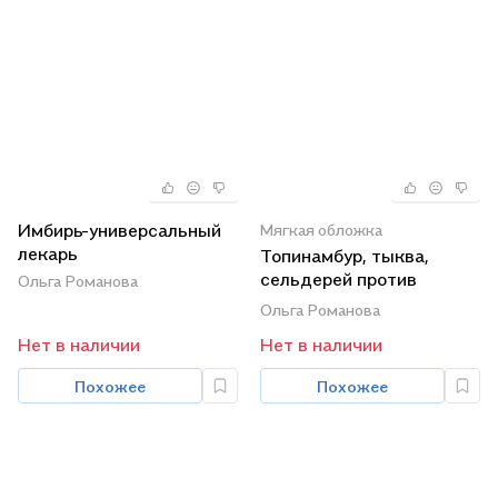
Имбирь-универсальный
Мягкая обложка
лекарь
Топинамбур, тыква,
сельдерей против
Ольга Романова
диабета, сердечно-
Ольга Романова
сосудистых и других
Нет в наличии
Нет в наличии
заболеваний
Похожее
Похожее