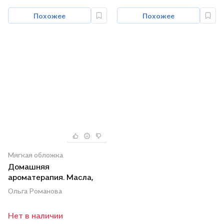
Похожее
Похожее
Мягкая обложка
Домашняя
ароматерапия. Масла,
эссенции, настойки для
Ольга Романова
вашего здоровья [Текст]
Нет в наличии