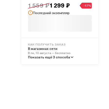
1 559 ₽
1 299 ₽
-17%
Последний экземпляр
КАК ПОЛУЧИТЬ ЗАКАЗ
В магазинах сети
В пн, 10 августа — бесплатно
В пунктах выдачи
Показать ещё 3 способа
Во вт, 11 августа — от 246 ₽
Курьером
Во вт, 11 августа — от 317 ₽
Почтой России
В ср, 12 августа — от 537 ₽