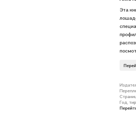
Эта кн
лошаде
специа
профил
распоз
посмот
таблиц
Перей
Помнит
должен
Книга 
Издате
Перепл
конной
Страни
образо
Год, ти
моногр
Перейт
физиол
лошади
помощи