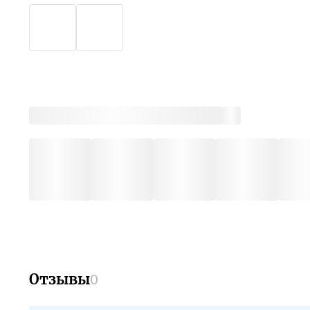
симпто
Отзывы
0