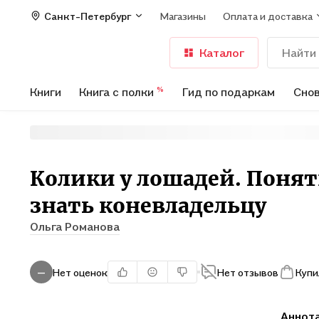
Санкт-Петербург
Магазины
Оплата и доставка
Каталог
Книги
Книга с полки
Гид по подаркам
Снов
%
Колики у лошадей. Понят
знать коневладельцу
Ольга Романова
Нет оценок
Нет отзывов
Купи
—
Аннот