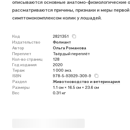
описываются основные анатомо-физиологические 
рассматриваются причины, признаки и меры перво
симптомокомплексом колик у лошадей.
Код
2821351
Издательство
Фолиант
Автор
Ольга Романова
Переплет
Твёрдый переплёт
Кол-во страниц
128
Год издания
2020
Тираж
1 000 экз.
ISBN
978-5-93929-309-9
Раздел
Животноводство и ветеринария
Размеры
1.1 см × 16.5 см × 23.6 см
Вес
0.31 кг