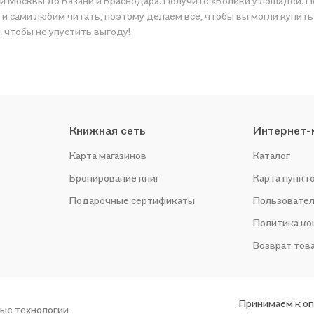
 и Москвы до Казани и Краснодара. Получите «Колики у лошадей. 
этому делаем всё, чтобы вы могли купить понравившуюся историю по приятной цене. Например
, чтобы не упустить выгоду!
Книжная сеть
Интернет-
Карта магазинов
Каталог
Бронирование книг
Карта пункт
Подарочные сертификаты
Пользовател
Политика к
Возврат тов
Принимаем к о
ые технологии