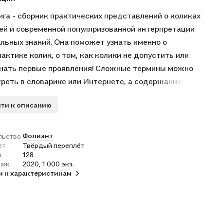
ига - сборник практических представлений о коликах
й и современной популяризованной интерпретации
льных знаний. Она поможет узнать именно о
актике колик, о том, как колики не допустить или
нать первые проявления! Сложные термины можно
реть в словарике или Интернете, а содержанием
 можно воспользоваться в практических целях.
ти к описанию
е, что диагностировать и лечить колики у лошадей
 только квалифицированный специалист!
предназначена для владельцев лошадей, работников
Фолиант
льство
ет
Твёрдый переплёт
 отрасли, не имеющих специального ветеринарного
ц
128
вания: коноводов, берейторов, спортсменов, тренеров. В
раж
2020, 1 000 экз.
афии кратко описываются основные анатомо-
и к характеристикам
огические особенности желудочно-кишечного тракта
, рассматриваются причины, признаки и меры первой
 при заболеваниях, сопровождающихся