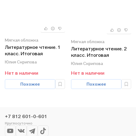
Мягкая обложка
Мягкая обложка
Литературное чтение. 1
Литературное чтение. 2
класс. Итоговая
класс. Итоговая
аттестация. Базовый и
аттестация. Базовый и
Юлия Скрипова
Юлия Скрипова
повышенный уровни
повышенный уровни
сложности
Нет в наличии
Нет в наличии
сложности
Похожее
Похожее
+7 812 601-0-601
Круглосуточно