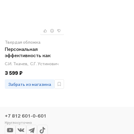
Твердая обложка
Персональная
эффективность как
основа корпоративной
С.И. Ткачев,
С.Г. Устинович
культуры. Практическое
3 599 ₽
пособие
Забрать из магазина
+7 812 601-0-601
Круглосуточно