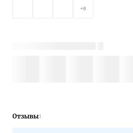
Книга 
+8
специа
рынке,
улучше
Отзывы
1