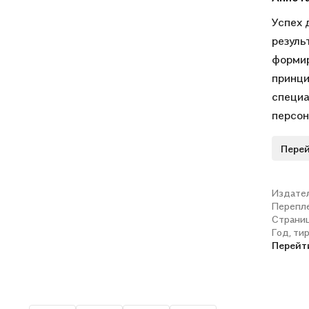
Успех 
резуль
формир
принци
специа
персон
Матери
Перей
послед
отдель
жизнед
Издате
Перепл
эффект
Страни
включе
Год, ти
дополн
Перейт
неодно
из гла
инстру