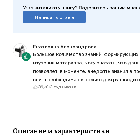
Уже читали эту книгу? Поделитесь вашим мнен
Написать отзыв
Екатерина Александрова
Большое количество знаний, формирующих 
изучения материала, могу сказать, что дан
позволяет, в моменте, внедрять знания в п
книга необходима не только для руководит
3
0
3 года назад
опыт, но и пригодится для повседневной ж
понятные примеры, графики расположены в 
листы, читабельный текст и шрифт, приме
за огромное количество ценной информации
Описание и характеристики