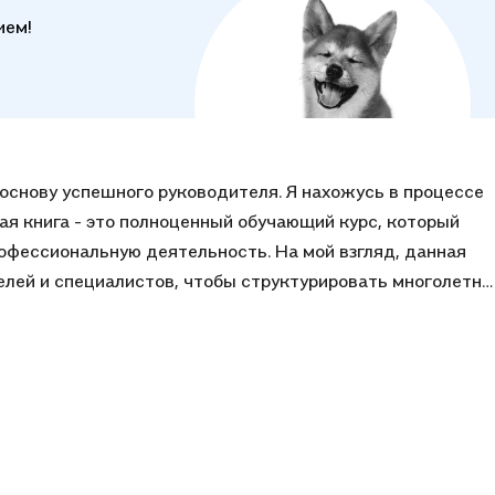
ием!
основу успешного руководителя. Я нахожусь в процессе
ная книга - это полноценный обучающий курс, который
рофессиональную деятельность. На мой взгляд, данная
елей и специалистов, чтобы структурировать многолетни
изни. Следить за мыслями автора комфортно, простые и
нужных местах. Книга в толстом переплете, приятные
нены интересные иллюстрации. Благодарю авторов книги
!