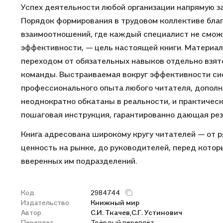
Успех деятельности любой организации напрямую за
Порядок формирования в трудовом коллективе благ
взаимоотношений, где каждый специалист не смож
эффективности, — цель настоящей книги. Материал
переходом от обязательных навыков отдельно взя
команды. Выстраиваемая вокруг эффективности си
профессионального опыта любого читателя, дополн
неоднократно обкатаны в реальности, и практическ
пошаговая инструкция, гарантированно дающая рез
Книга адресована широкому кругу читателей — от 
ценность на рынке, до руководителей, перед котор
вверенных им подразделений.
Код
2984744
Издательство
Книжный мир
Автор
С.И. Ткачев,
С.Г. Устинович
Переплет
Твёрдый переплёт