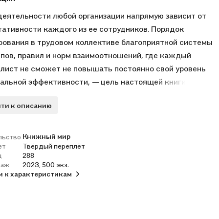
деятельности любой организации напрямую зависит от
тативности каждого из ее сотрудников. Порядок
ования в трудовом коллективе благоприятной системы
пов, правил и норм взаимоотношений, где каждый
лист не сможет не повышать постоянно свой уровень
альной эффективности, — цель настоящей книги.
ал излагается от простого к сложному, с
ти к описанию
овательным переходом от обязательных навыков
но взятой личности к оптимальным законам
еятельности команды. Выстраиваемая вокруг
Книжный мир
льство
ет
Твёрдый переплёт
ивности система предусматривает органичное
ц
288
ние профессионального опыта любого читателя,
раж
2023, 500 экз.
яя и расширяя ее границы. Все освещаемые темы
и к характеристикам
кратно обкатаны в реальности, и практически каждая
в пособия может использоваться как пошаговая
кция, гарантированно дающая результат.