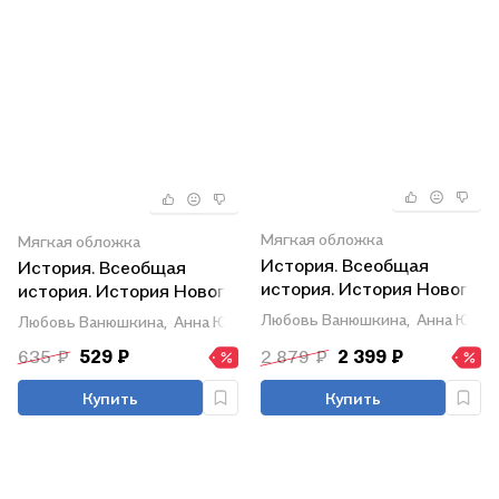
Мягкая обложка
Мягкая обложка
История. Всеобщая
История. Всеобщая
история. История Нового
история. История Нового
времени. 9 класс. XIX-
времени. XIX–начало XX
Любовь Ванюшкина,
Анна Юдов
Любовь Ванюшкина,
Анна Юдовская,
Пётр Баранов
начало XX века. Учебник
века. 9 класс. Рабочая
635 ₽
529 ₽
2 879 ₽
2 399 ₽
тетрадь. Учебное
пособие
Купить
Купить