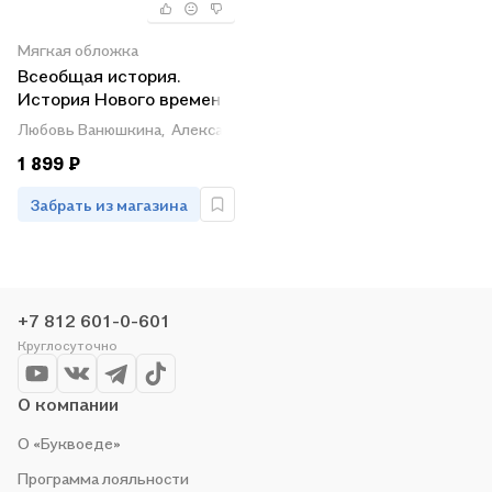
Мягкая обложка
Всеобщая история.
История Нового времени.
9 класс. Учебник
Любовь Ванюшкина,
Александр Медяков,
Дмитрий Бовыкин,
А
1 899 ₽
Забрать из магазина
+7 812 601-0-601
Круглосуточно
О компании
О «Буквоеде»
Программа лояльности