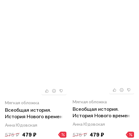
Мягкая обложка
Мягкая обложка
Всеобщая история.
Всеобщая история.
История Нового времени.
История Нового времени.
Рабочая тетрадь. 7
Рабочая тетрадь. 8
Анна Юдовская
Анна Юдовская
класс. Учебное пособие
класс
575 ₽
479 ₽
575 ₽
479 ₽
для