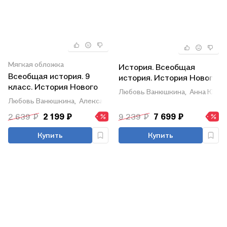
Мягкая обложка
История. Всеобщая
Всеобщая история. 9
история. История Нового
класс. История Нового
времени. Конец XV-XVII
Любовь Ванюшкина,
Анна Юдов
времени. Учебник
век. 7 класс. Учебное
Любовь Ванюшкина,
Александр Медяков,
Дмитрий Бовыкин,
А
пособие. В 3-х частях.
2 639 ₽
2 199 ₽
9 239 ₽
7 699 ₽
Часть 1 (для
слабовидящих
Купить
Купить
обучающихся)