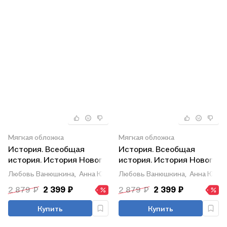
Мягкая обложка
Мягкая обложка
История. Всеобщая
История. Всеобщая
история. История Нового
история. История Нового
времени. Конец XV-XVII
времени. XVIII век. 8
Любовь Ванюшкина,
Анна Юдовская,
Любовь Ванюшкина,
Пётр Баранов
Анна Юдов
века. 7 класс. Учебник
класс. Учебник
2 879 ₽
2 399 ₽
2 879 ₽
2 399 ₽
Купить
Купить