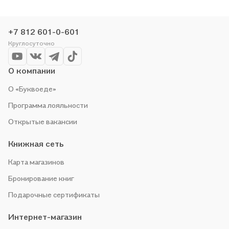
сети или закажите доставку. Мы и сами любим читать,
поэтому делаем всё, чтобы вы могли купить понравившуюся
историю по приятной цене. Например, организуем конкурсы и
+7 812 601-0-601
проводим акции. Оставайтесь с нами, чтобы не упустить
Круглосуточно
выгоду!
О компании
О «Буквоеде»
Программа лояльности
Открытые вакансии
Книжная сеть
Карта магазинов
Бронирование книг
Подарочные сертификаты
Интернет-магазин