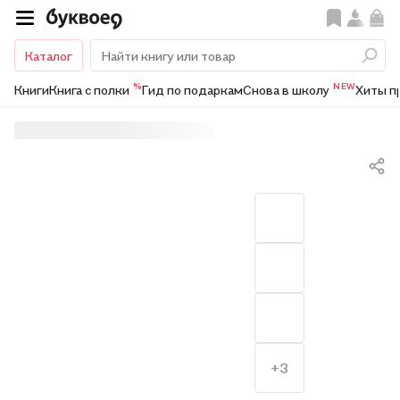
Каталог
%
NEW
Книги
Книга с полки
Гид по подаркам
Снова в школу
Хиты п
+3