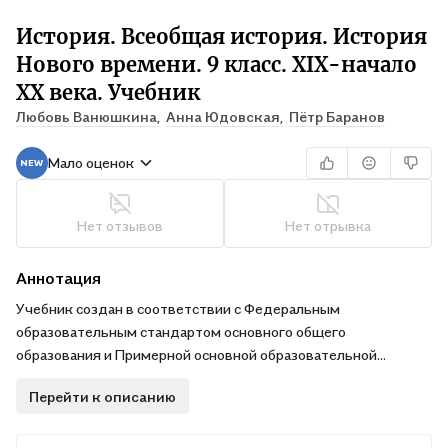
История. Всеобщая история. История
Нового времени. 9 класс. XIX-начало
XX века. Учебник
Любовь Ванюшкина,
Анна Юдовская,
Пётр Баранов
Мало оценок
Нет отзывов
Нет отрывка
Аннотация
Учебник создан в соответствии с Федеральным
образовательным стандартом основного общего
образования и Примерной основной образовательной
программой основного общего образования. Результатом
Перейти к описанию
изучения курса является формирование системы знаний об
истории человечества, понимания школьниками
исторических ориентиров для самоидентификации в мире.