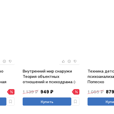
во
Внутренний мир снаружи
Техника дет
Теория объектных
психоанализа
ная
отношений и психодрама (м)
Попеско
н
Холмс
1 139 ₽
949 ₽
1 055 ₽
879
Купить
Купи