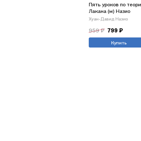
Пять уроков по теор
Лакана (м) Назио
Хуан-Давид Назио
959 ₽
799 ₽
Купить