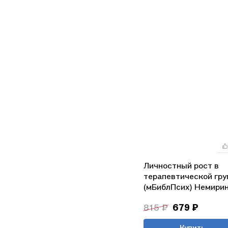
Личностный рост в
терапевтической гру
(мБиблПсих) Немири
815 ₽
679 ₽
Купить