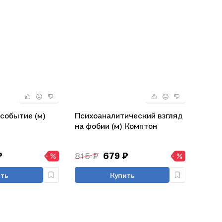
событие (м)
Психоаналитический взгляд
на фобии (м) Комптон
₽
815 ₽
679 ₽
ть
Купить