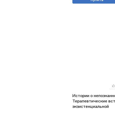
Истории о непознанн
Терапевтические вст
экзистенциальной
перспективе (СоврПс