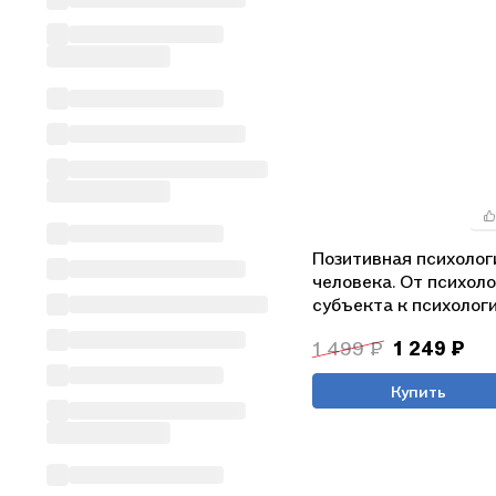
Позитивная психолог
человека. От психол
субъекта к психолог
бытия (комплект из 2
1 499 ₽
1 249 ₽
Купить