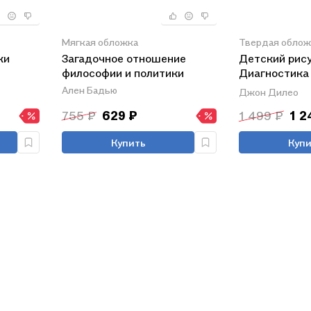
Мягкая обложка
Твердая облож
ки
Загадочное отношение
Детский рис
философии и политики
Диагностика
интерпретаци
Ален Бадью
Джон Дилео
755 ₽
629 ₽
1 499 ₽
1 2
Купить
Купи