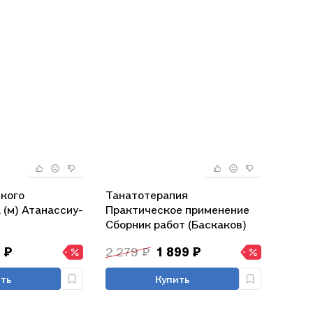
ского
Танатотерапия
 (м) Атанассиу-
Практическое применение
Сборник работ (Баскаков)
 ₽
2 279 ₽
1 899 ₽
ть
Купить