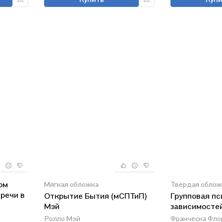
ом
Мягкая обложка
Твердая облож
речи в
Открытие Бытия (мСПТиП)
Групповая пс
Мэй
зависимостей
ТиП)
Ролло Мэй
Франческа Фло