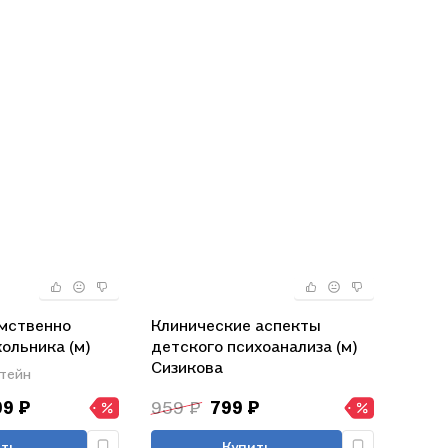
умственно
Клинические аспекты
ольника (м)
детского психоанализа (м)
Сизикова
тейн
99 ₽
959 ₽
799 ₽
ть
Купить