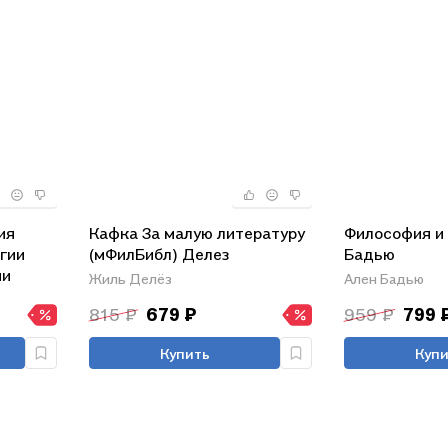
ия
Кафка За малую литературу
Философия и 
огии
(мФилБибл) Делез
Бадью
ии
Жиль Делёз
Ален Бадью
 книг)
815 ₽
679 ₽
959 ₽
799 
Купить
Купи