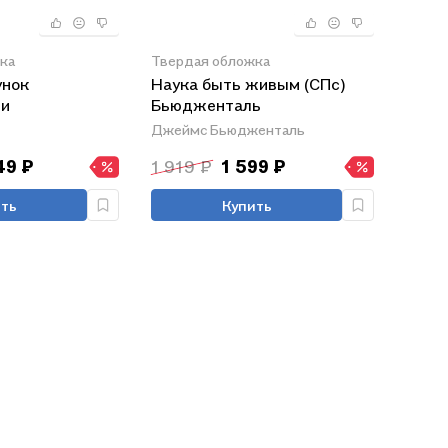
ка
Твердая обложка
унок
Наука быть живым (СПс)
 и
Бьюдженталь
я (м) Дилео
Джеймс Бьюдженталь
49 ₽
1 919 ₽
1 599 ₽
ть
Купить