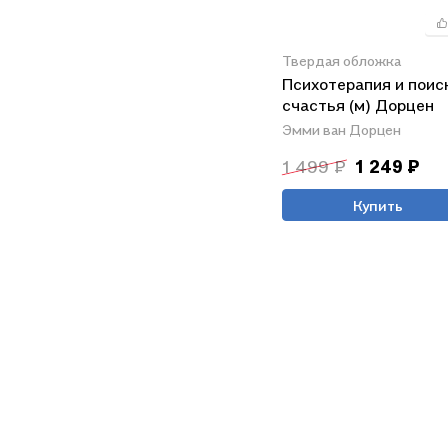
Твердая обложка
Психотерапия и поис
счастья (м) Дорцен
Эмми ван Дорцен
1 499 ₽
1 249 ₽
Купить