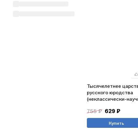
Тысячелетнее царст
русского юродства
(неклассически-науч
монография) Калити
755 ₽
629 ₽
Купить