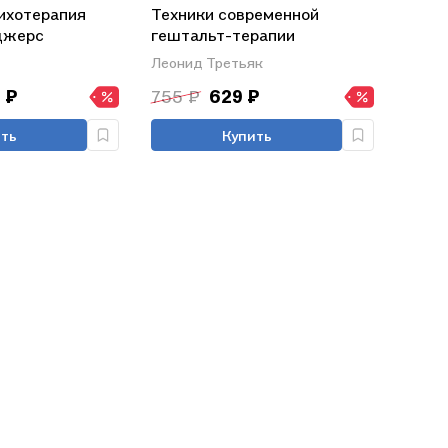
ихотерапия
Техники современной
джерс
гештальт-терапии
(мБибГешПсих) Третьяк
Леонид Третьяк
 ₽
755 ₽
629 ₽
ть
Купить