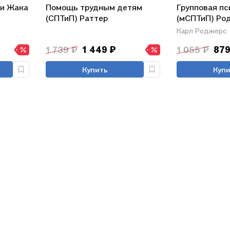
ии Жака
Помощь трудным детям
Групповая пс
(СПТиП) Раттер
(мСПТиП) Ро
Карл Роджерс
1 739 ₽
1 449 ₽
1 055 ₽
879
Купить
Купи