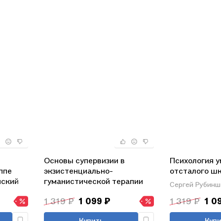
Основы супервизии в
Психология 
ппе
экзистенциально-
отсталого шк
нский
гуманистической терапии
Рубинштейн
Сергей Рубинш
(СоврПсТиП) Краг
1 319 ₽
1 099 ₽
1 319 ₽
1 0
Купить
Купи