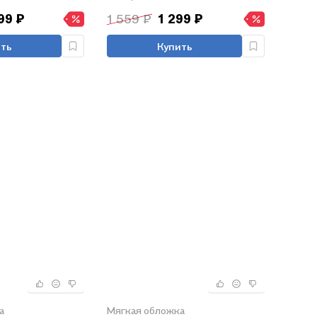
99 ₽
1 559 ₽
1 299 ₽
ть
Купить
а
Мягкая обложка