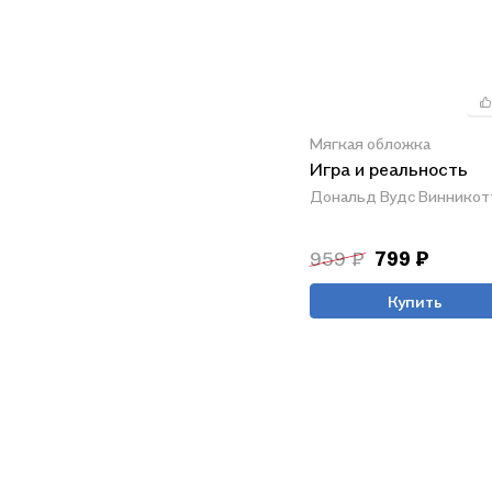
Мягкая обложка
Игра и реальность
Дональд Вудс Винникот
959 ₽
799 ₽
Купить