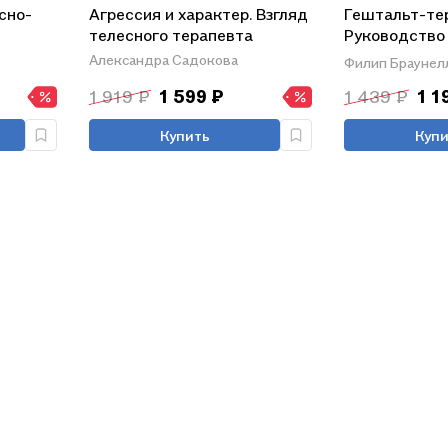
сно-
Агрессия и характер. Взгляд
Гештальт-те
телесного терапевта
Руководство
современной
Александра Садокова
Филип Браунел
скаков
1 919 ₽
1 599 ₽
1 439 ₽
1 1
Купить
Купи