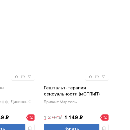
Гештальт-терапия
ка
сексуальности (мСПТиП)
Мартель
ефф,
Даниэль Суле-Ларивьер
Брижит Мартель
49 ₽
1 379 ₽
1 149 ₽
ть
Купить