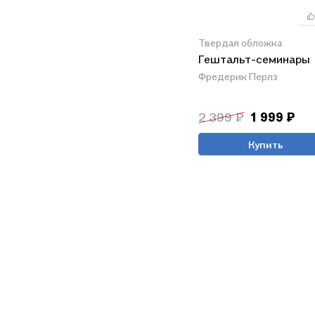
Твердая обложка
Гештальт-семинары
Фредерик Перлз
2 399 ₽
1 999 ₽
Купить