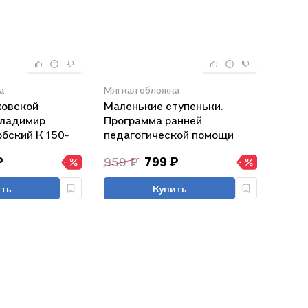
а
Мягкая обложка
ковской
Маленькие ступеньки.
Владимир
Программа ранней
бский К 150-
педагогической помощи
я рождении
детям с отклонениями в
₽
959 ₽
799 ₽
ова)
развитии. Книга 2.
Индивидуальная программа
ть
Купить
ребенка