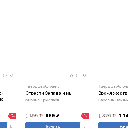
Твердая обложка
Твердая облож
о-
Страсти Запада и мы
Время жертв
ис
Михаил Ермолаев
Каролин Эльяч
1 199 ₽
999 ₽
1 379 ₽
1 1
Купить
Купи