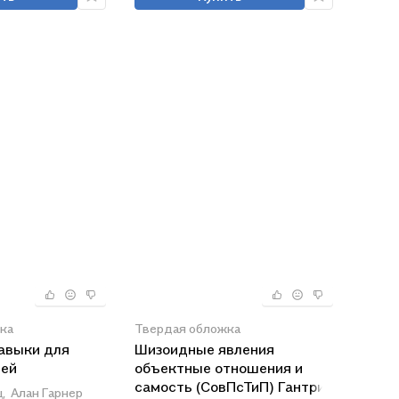
ка
Твердая обложка
авыки для
Шизоидные явления
тей
объектные отношения и
самость (СовПсТиП) Гантрип
,
Алан Гарнер