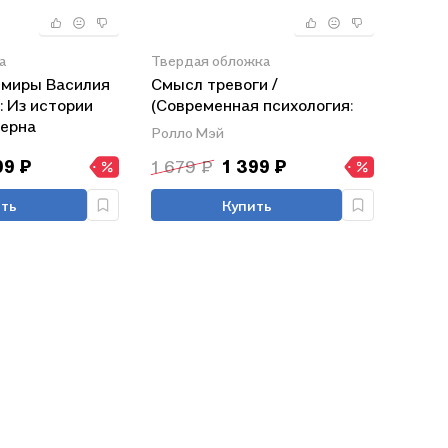
а
Твердая обложка
 миры Василия
Смысл тревоги /
 Из истории
(Современная психология:
дерна
теория и практика). Мэй Р.
Ролло Мэй
(Губанова)
99 ₽
1 679 ₽
1 399 ₽
ть
Купить