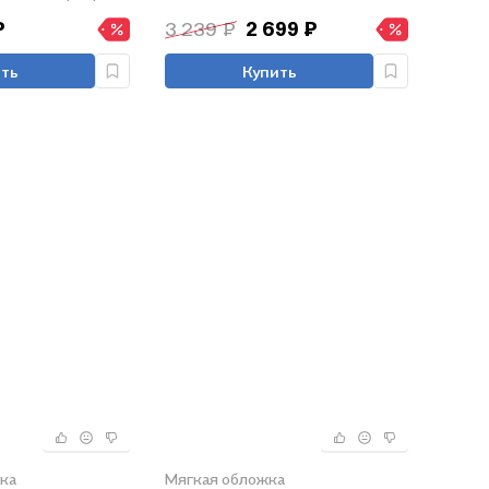
(536с.)
₽
3 239 ₽
2 699 ₽
ть
Купить
ка
Мягкая обложка