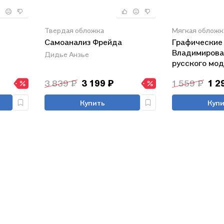
Твердая обложка
Мягкая обложк
Самоанализ Фрейда
Графические
Владимирова:
Дидье Анзье
русского мо
3 839 ₽
3 199 ₽
1 559 ₽
1 2
Купить
Купи