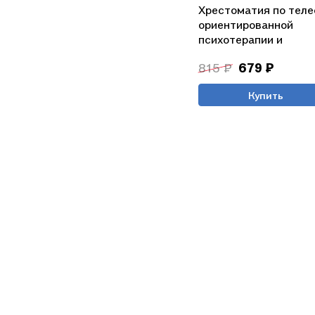
Хрестоматия по теле
ориентированной
психотерапии и
психотехнике (м) Ба
815 ₽
679 ₽
Купить