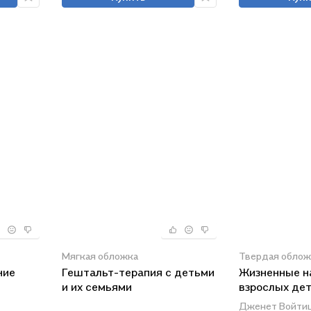
Мягкая обложка
Твердая облож
ние
Гештальт-терапия с детьми
Жизненные н
и их семьями
взрослых де
алкоголиков
Дженет Войтиц