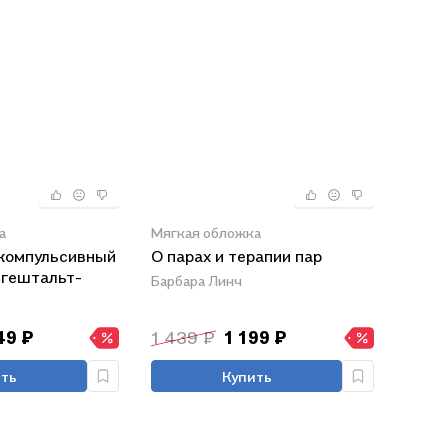
а
Мягкая обложка
компульсивный
О парах и терапии пар
 гештальт-
Барбара Линч
49 ₽
1 439 ₽
1 199 ₽
ть
Купить