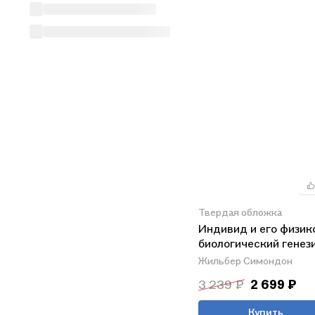
Твердая обложка
Индивид и его физик
биологический генез
Жильбер Симондон
3 239 ₽
2 699 ₽
Купить