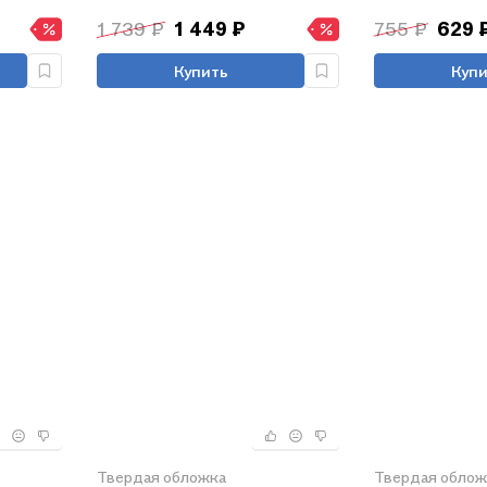
1 739 ₽
1 449 ₽
755 ₽
629 
Купить
Купи
Твердая обложка
Твердая облож