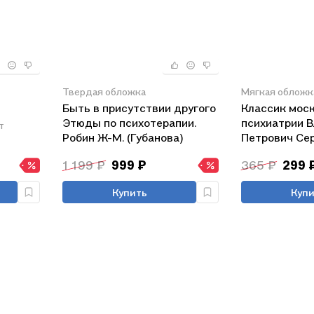
Твердая обложка
Мягкая обложк
Быть в присутствии другого
Классик мос
Этюды по психотерапии.
психиатрии 
т
Робин Ж-М. (Губанова)
Петрович Сер
летию со дн
1 199 ₽
999 ₽
365 ₽
299 
(мягк) (Губан
Купить
Купи