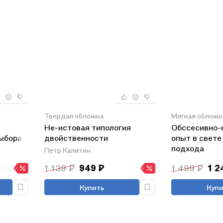
Твердая обложка
Мягкая обложк
Не-истовая типология
Обссесивно-
выбора
двойственности
опыт в свете
подхода
Петр Калитин
1 139 ₽
949 ₽
1 499 ₽
1 2
Купить
Купи