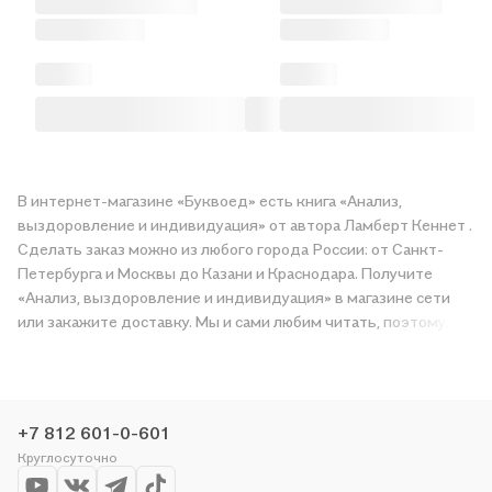
В интернет-магазине «Буквоед» есть книга «Анализ,
выздоровление и индивидуация» от автора Ламберт Кеннет .
Сделать заказ можно из любого города России: от Санкт-
Петербурга и Москвы до Казани и Краснодара. Получите
«Анализ, выздоровление и индивидуация» в магазине сети
или закажите доставку. Мы и сами любим читать, поэтому
делаем всё, чтобы вы могли купить понравившуюся историю
по приятной цене. Например, организуем конкурсы и
проводим акции. Оставайтесь с нами, чтобы не упустить
выгоду!
+7 812 601-0-601
Круглосуточно