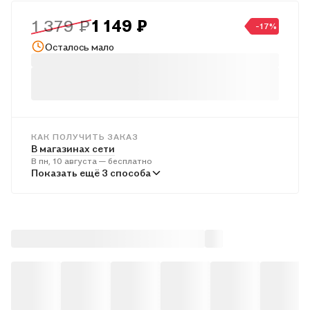
психологии.
1 379 ₽
1 149 ₽
-17%
Осталось мало
КАК ПОЛУЧИТЬ ЗАКАЗ
В магазинах сети
В пн, 10 августа — бесплатно
В пунктах выдачи
Показать ещё 3 способа
Во вт, 11 августа — от 245 ₽
Курьером
В пн, 10 августа — от 316 ₽
Почтой России
Во вт, 11 августа — от 531 ₽