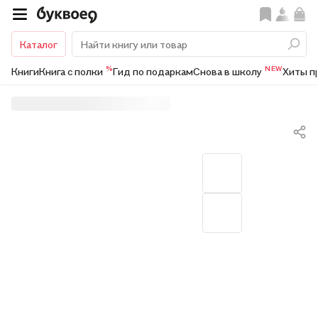
Каталог
%
NEW
Книги
Книга с полки
Гид по подаркам
Снова в школу
Хиты п