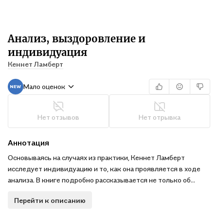
Анализ, выздоровление и
индивидуация
Кеннет Ламберт
Мало оценок
Нет отзывов
Нет отрывка
Аннотация
Основываясь на случаях из практики, Кеннет Ламберт
исследует индивидуацию и то, как она проявляется в ходе
анализа. В книге подробно рассказывается не только об
изменениях, затрагивающих анализанда, но и о том, какую
Перейти к описанию
роль играет личностное развитие самого аналитика.
Для специалистов и обучающихся в области аналитической