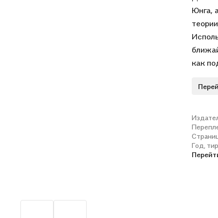
Юнга, 
теории
Исполь
ближай
как по
соврем
Перей
путь ч
Издате
Перепл
Страни
Год, ти
Перейт