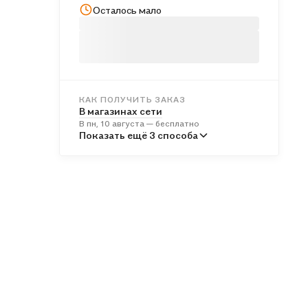
Осталось мало
КАК ПОЛУЧИТЬ ЗАКАЗ
В магазинах сети
В пн, 10 августа — бесплатно
В пунктах выдачи
Показать ещё 3 способа
Во вт, 11 августа — бесплатно
Курьером
Во вт, 11 августа — бесплатно
Почтой России
В ср, 12 августа — от 614 ₽