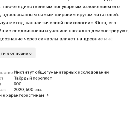
а также единственным популярным изложением его
, адресованным самым широким кругам читателей.
зуя метод «аналитической психологии» Юнга, его
шие сподвижники и ученики наглядно демонстрируют,
дсознание через символы влияет на древние мифы и
енное искусство, на научный поиск и на весь жизненный
ти к описанию
еловека от младенчества до старости.
Институт общегуманитарных исследований
льство
ет
Твёрдый переплёт
ц
600
раж
2020, 500 экз.
и к характеристикам