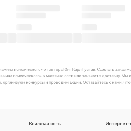
намика психического» от автора Юнг Карл Густав. Сделать заказ м
амика психического» в магазине сети или закажите доставку. Мы и
мер, организуем конкурсы и проводим акции. Оставайтесь с нами, чт
Книжная сеть
Интернет-