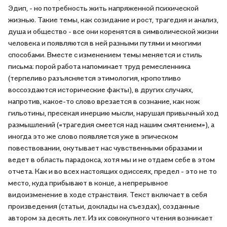
Эдип, - но потребность жить напряженной психической
жизнью. Такие темы, как созидание и рост, трагедия и анализ,
душа и общество - все они коренятся в символической жизни
человека и появляются в ней разными путями и многими
способами. Вместе с изменением темы меняется и стиль
письма: порой работа напоминает труд ремесленника
(терпеливо разъясняется этимология, кропотливо
воссоздаются исторические факты), в других случаях,
напротив, какое-то слово врезается в сознание, как нож
гильотины, пресекая инерцию мысли, нарушая привычный ход
размышлений («трагедия смеется над нашим смятением»), а
иногда это же слово появляется уже в эпическом
повествовании, окутывает нас чувственными образами и
ведет в область парадокса, хотя мы и не отдаем себе в этом
отчета. Как и во всех настоящих одиссеях, предел - это не то
место, куда прибывают в конце, а непрерывное
видоизменение в ходе странствия. Текст включает в себя
произведения (статьи, доклады на съездах), созданные
автором за десять лет. Из их совокупного чтения возникает