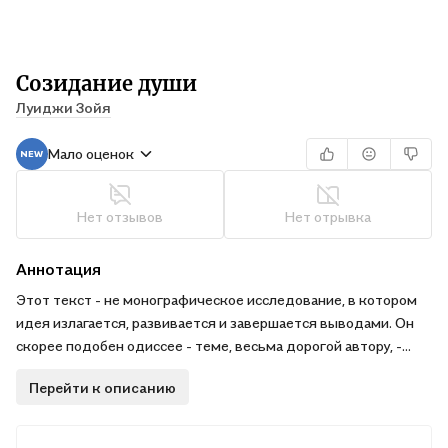
Созидание души
Луиджи Зойя
Мало оценок
Нет отзывов
Нет отрывка
Аннотация
Этот текст - не монографическое исследование, в котором
идея излагается, развивается и завершается выводами. Он
скорее подобен одиссее - теме, весьма дорогой автору, -
которая уводит в места, доселе неведомые нашему разуму,
Перейти к описанию
показывает нам уголки жизни, обычно избегаемые нами по
причине присущей нам лени, смешанной с боязливостью,
оставляет нас на пустынном берегу, где внезапно появляются