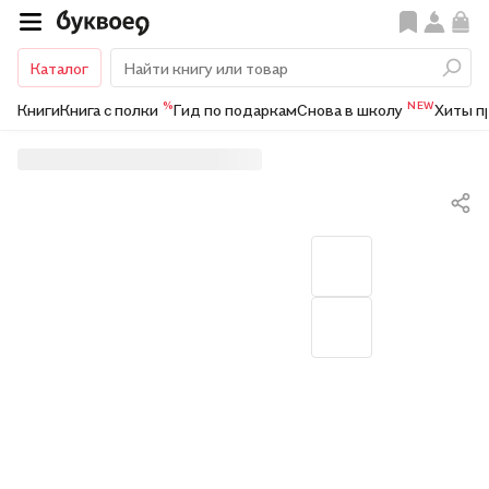
Каталог
%
NEW
Книги
Книга с полки
Гид по подаркам
Снова в школу
Хиты п