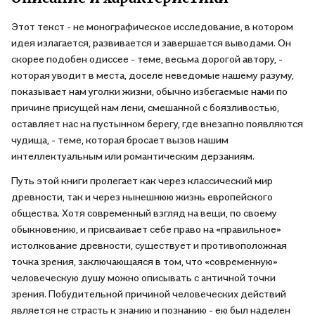
Этот текст - не монографическое исследование, в котором
идея излагается, развивается и завершается выводами. Он
скорее подобен одиссее - теме, весьма дорогой автору, -
которая уводит в места, доселе неведомые нашему разуму,
показывает нам уголки жизни, обычно избегаемые нами по
причине присущей нам лени, смешанной с боязливостью,
оставляет нас на пустынном берегу, где внезапно появляются
чудища, - теме, которая бросает вызов нашим
интеллектуальным или романтическим дерзаниям.
Путь этой книги пролегает как через классический мир
древности, так и через нынешнюю жизнь европейского
общества. Хотя современный взгляд на вещи, по своему
обыкновению, и присваивает себе право на «правильное»
истолкование древности, существует и противоположная
точка зрения, заключающаяся в том, что «современную»
человеческую душу можно описывать с античной точки
зрения. Побудительной причиной человеческих действий
является не страсть к знанию и познанию - ею был наделен