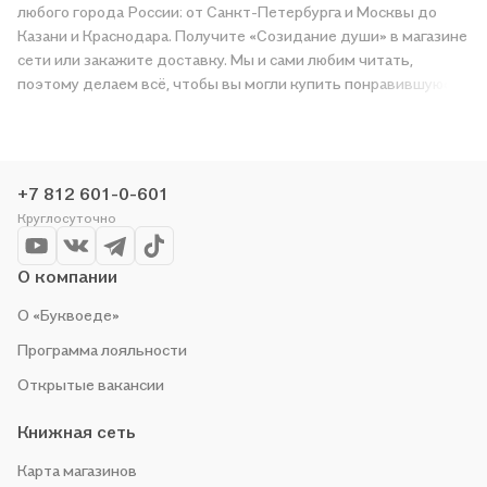
любого города России: от Санкт-Петербурга и Москвы до
Казани и Краснодара. Получите «Созидание души» в магазине
сети или закажите доставку. Мы и сами любим читать,
поэтому делаем всё, чтобы вы могли купить понравившуюся
историю по приятной цене. Например, организуем конкурсы и
проводим акции. Оставайтесь с нами, чтобы не упустить
выгоду!
+7 812 601-0-601
Круглосуточно
О компании
О «Буквоеде»
Программа лояльности
Открытые вакансии
Книжная сеть
Карта магазинов