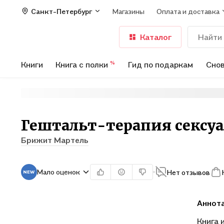
Санкт-Петербург
Магазины
Оплата и доставка
Каталог
Книги
Книга с полки
Гид по подаркам
Снов
%
Гештальт-терапия сексу
Брижит Мартель
Мало оценок
Нет отзывов
Аннот
Книга 