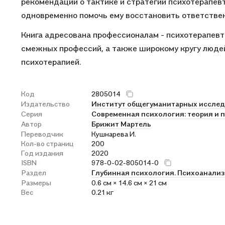
рекомендации о тактике и стратегии психотерапе
одновременно помочь ему восстановить ответствен
Книга адресована профессионалам - психотерапевт
смежных профессий, а также широкому кругу люде
психотерапией.
Код
2805014
Издательство
Институт общегуманитарных иссле
Серия
Современная психология: теория и 
Автор
Брижит Мартель
Переводчик
Кушнарева И.
Кол-во страниц
200
Год издания
2020
ISBN
978-0-02-805014-0
Раздел
Глубинная психология. Психоанализ
Размеры
0.6 см × 14.6 см × 21 см
Вес
0.21 кг