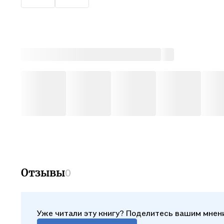
клиент
ответс
Книга 
различ
профес
психол
Отзывы
0
Уже читали эту книгу? Поделитесь вашим мнен