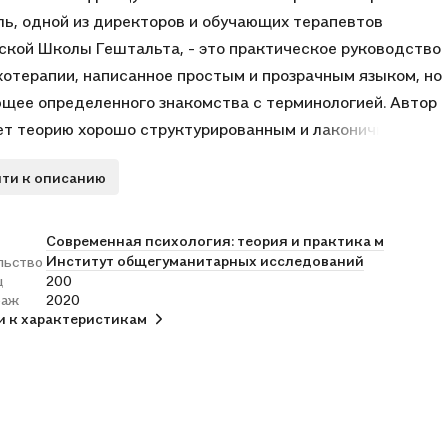
ь, одной из директоров и обучающих терапевтов
кой Школы Гештальта, - это практическое руководство
хотерапии, написанное простым и прозрачным языком, но
щее определенного знакомства с терминологией. Автор
ет теорию хорошо структурированным и лаконичным
м. Каждая теоретическая посылка в книге
ти к описанию
ождается клиническим примером, что, с одной стороны,
ает произвольные толкования и выводы, а с другой -
т тексту легкость и увлекательность.
Современная психология: теория и практика м
Институт общегуманитарных исследований
льство
й книге Мартель последовательно развенчивает миф о
ц
200
 и единообразии», обсуждает соотношение
раж
2020
льности с широким кругом жизненных коллизий и
и к характеристикам
енциальных вопросов, не имеющих универсального
я. В то же время, описывая конкретные проблемы,
дает ясные рекомендации о тактике и стратегии
терапевтической помощи, позволяющие поддержать