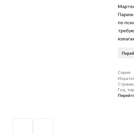
Мартел
Парижс
по пси
требую
излага
образо
Перей
сопров
исключ
придае
Серия
Издате
В свое
Страни
«норме
Год, ти
сексуа
Перейт
экзист
решени
автор 
психо