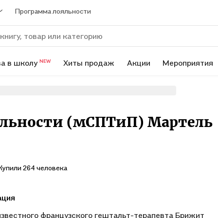
Программа лояльности
а в школу
Хиты продаж
Акции
Мероприятия
NEW
альности (мСПТиП) Мартель
Купили 264 человека
ация
известного французского гештальт-терапевта Брижит