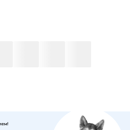
а и одновременно помочь ему восстановить
твенную позицию и чувство собственного достоинства.
адресована профессионалам - психотерапевтам
ных направлений, психологам и специалистам смежных
сий, а также широкому кругу людей, интересующихся
огическими проблемами и психотерапией.
ием!