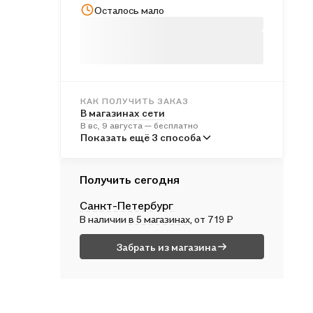
Осталось мало
КАК ПОЛУЧИТЬ ЗАКАЗ
В магазинах сети
В вс, 9 августа — бесплатно
В пунктах выдачи
Показать ещё 3 способа
Во вт, 11 августа — от 245 ₽
Курьером
Получить сегодня
В вс, 9 августа — от 316 ₽
Санкт-Петербург
Почтой России
В наличии
в 5 магазинах
, от 719 ₽
В пн, 10 августа — от 531 ₽
Забрать из магазина