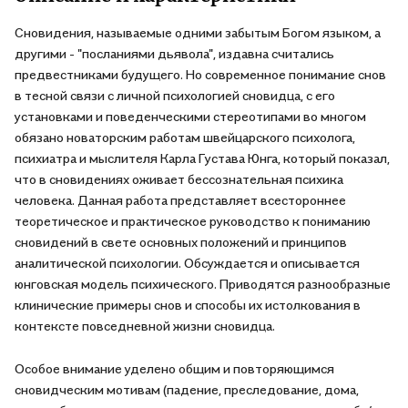
Сновидения, называемые одними забытым Богом языком, а
другими - "посланиями дьявола", издавна считались
предвестниками будущего. Но современное понимание снов
в тесной связи с личной психологией сновидца, с его
установками и поведенческими стереотипами во многом
обязано новаторским работам швейцарского психолога,
психиатра и мыслителя Карла Густава Юнга, который показал,
что в сновидениях оживает бессознательная психика
человека. Данная работа представляет всестороннее
теоретическое и практическое руководство к пониманию
сновидений в свете основных положений и принципов
аналитической психологии. Обсуждается и описывается
юнговская модель психического. Приводятся разнообразные
клинические примеры снов и способы их истолкования в
контексте повседневной жизни сновидца.
Особое внимание уделено общим и повторяющимся
сновидческим мотивам (падение, преследование, дома,