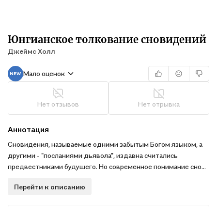
Юнгианское толкование сновидений
Джеймс Холл
Мало оценок
Нет отзывов
Нет отрывка
Аннотация
Сновидения, называемые одними забытым Богом языком, а
другими - "посланиями дьявола", издавна считались
предвестниками будущего. Но современное понимание снов
в тесной связи с личной психологией сновидца, с его
Перейти к описанию
установками и поведенческими стереотипами во многом
обязано новаторским работам швейцарского психолога,
психиатра и мыслителя Карла Густава Юнга, который показал,