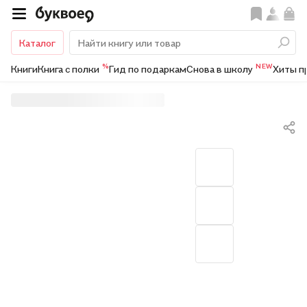
Каталог
%
NEW
Книги
Книга с полки
Гид по подаркам
Снова в школу
Хиты п