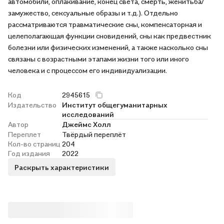
автомобили, оплакивание, конец света, смерть, женитьба/
замужество, сексуальные образы и т.д.). Отдельно
рассматриваются травматические сны, компенсаторная и
целеполагающая функции сновидений, сны как предвестник
болезни или физических изменений, а также насколько сны
связаны с возрастными этапами жизни того или иного
человека и с процессом его индивидуализации.
Код
2945615
Издательство
Институт общегуманитарных
исследований
Автор
Джеймс Холл
Переплет
Твёрдый переплёт
Кол-во страниц
204
Год издания
2022
Раскрыть характеристики