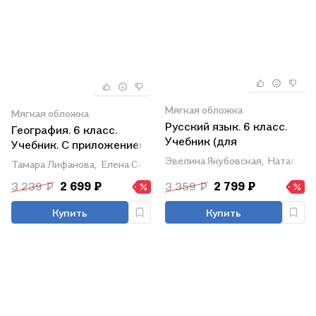
Мягкая обложка
Мягкая обложка
Русский язык. 6 класс.
География. 6 класс.
Учебник (для
Учебник. С приложением
обучающихся с
(для обучающихся с
Эвелина Якубовская,
Наталья Г
Тамара Лифанова,
Елена Соломина
интеллектуальными
интеллектуальными
нарушениями). 12-е
3 239 ₽
2 699 ₽
3 359 ₽
2 799 ₽
нарушениями)
издание, обновленное
Купить
Купить