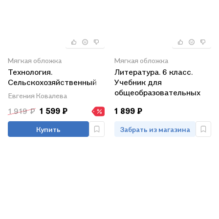
Мягкая обложка
Мягкая обложка
Технология.
Литература. 6 класс.
Сельскохозяйственный
Учебник для
труд. 6 класс. Учебник
общеобразовательных
Евгения Ковалева
(Для обучающихся с
организаций. В пяти
1 919 ₽
1 599 ₽
1 899 ₽
интеллектуальными
частях. Часть 1. Учебник
нарушениями)
для детей с нарушением
Купить
Забрать из магазина
зрения