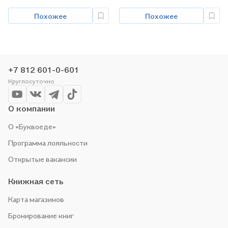
программы. Приложение
Похожее
Похожее
к учебнику (комплект из
2 книг)
+7 812 601-0-601
Круглосуточно
О компании
О «Буквоеде»
Программа лояльности
Открытые вакансии
Книжная сеть
Карта магазинов
Бронирование книг