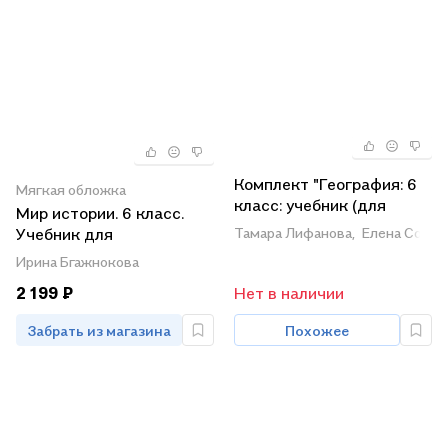
Комплект "География: 6
Мягкая обложка
класс: учебник (для
Мир истории. 6 класс.
обучающихся с
Тамара Лифанова,
Елена Солом
Учебник для
интеллектуальными
общеобразовательных
Ирина Бгажнокова
нарушениями): с
организаций,
приложением" (комплект
2 199 ₽
Нет в наличии
реализующих
из 2 книг)
адаптированные
Забрать из магазина
Похожее
основные
общеобразовательные
программы