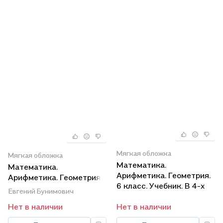
Мягкая обложка
Мягкая обложка
Математика.
Математика.
Арифметика. Геометрия.
Арифметика. Геометрия.
6 класс. Учебник. В 4-х
6 класс. Учебник. В 4-х
Евгений Бунимович
частях. Часть 3 (для
частях. Часть 4 (для
Нет в наличии
Нет в наличии
слабовидящих
слабовидящих
обучающихся)
обучающихся)