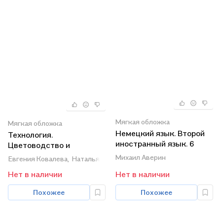
Мягкая обложка
Мягкая обложка
Немецкий язык. Второй
Технология.
иностранный язык. 6
Цветоводство и
класс. Учебник для
декоративное
Михаил Аверин
Евгения Ковалева,
Наталья Карман,
Галина Зак
общеобразовательных
садоводство. 6 класс
Нет в наличии
Нет в наличии
организаций. В четырех
(ФГОС ОВЗ)
частях. Часть 3. Учебник
Похожее
Похожее
для детей с нарушением
зрения