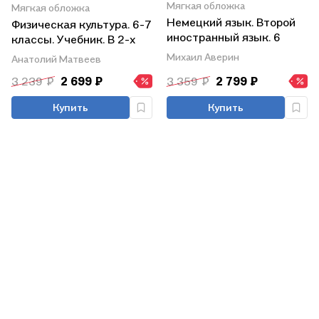
Мягкая обложка
Мягкая обложка
Немецкий язык. Второй
Физическая культура. 6-7
иностранный язык. 6
классы. Учебник. В 2-х
класс. Учебник. В 4-х
частях. Часть 2. Учебник
Михаил Аверин
Анатолий Матвеев
частях. Часть 4. Учебник
для детей с нарушением
3 239 ₽
2 699 ₽
3 359 ₽
2 799 ₽
для детей с нарушением
зрения
зрения
Купить
Купить