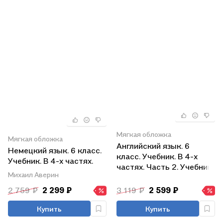
Мягкая обложка
Мягкая обложка
Английский язык. 6
Немецкий язык. 6 класс.
класс. Учебник. В 4-х
Учебник. В 4-х частях.
частях. Часть 2. Учебник
Часть 2. Учебник для
Михаил Аверин
для детей с нарушением
детей с нарушением
зрения
2 759 ₽
2 299 ₽
3 119 ₽
2 599 ₽
зрения. Второй
иностранный язык
Купить
Купить