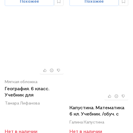
Похожее
Похожее
Мягкая обложка
География. 6 класс.
Учебник для
общеобразовательных
Тамара Лифанова
организаций,
Капустина. Математика
реализующих
6 кл. Учебник. /обуч. с
адаптированные
интеллектуальными
Галина Капустина
основные
нарушениями/ (ФГОС
Нет в наличии
Нет в наличии
общеобразовательные
ОВЗ)