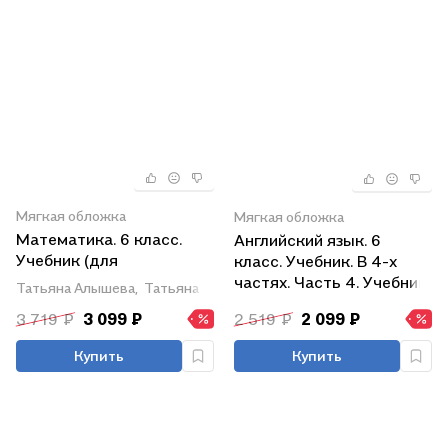
Мягкая обложка
Мягкая обложка
Математика. 6 класс.
Английский язык. 6
Учебник (для
класс. Учебник. В 4-х
обучающихся с
частях. Часть 4. Учебник
Татьяна Алышева,
Татьяна Амосова,
Марина Мочалина
интеллектуальными
для детей с нарушением
3 719 ₽
3 099 ₽
2 519 ₽
2 099 ₽
нарушениями).
зрения
Купить
Купить