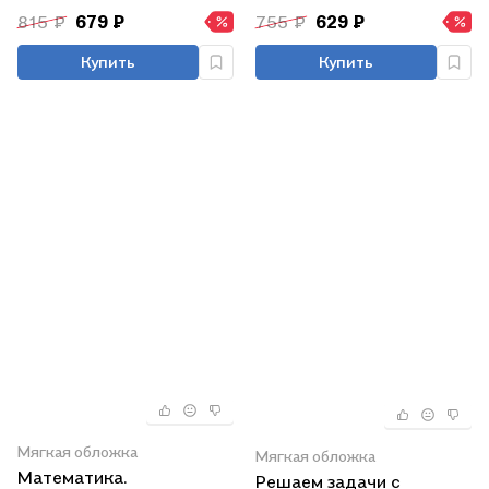
материалы
систем уравнений по
815 ₽
679 ₽
755 ₽
629 ₽
алгоритмам 7-9 классы.
Купить
Купить
Мягкая обложка
Мягкая обложка
Математика.
Решаем задачи с