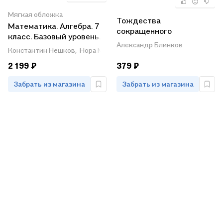
Мягкая обложка
Тождества
Математика. Алгебра. 7
сокращенного
класс. Базовый уровень.
умножения
Александр Блинков
Учебник
Константин Нешков,
Нора Миндюк,
Юрий Макарычев
2 199 ₽
379 ₽
Забрать из магазина
Забрать из магазина