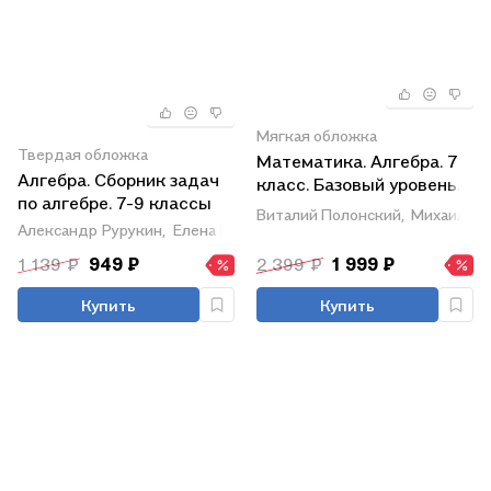
Мягкая обложка
Твердая обложка
Математика. Алгебра. 7
Алгебра. Сборник задач
класс. Базовый уровень.
по алгебре. 7-9 классы
Учебное пособие
Виталий Полонский,
Михаил Як
Александр Рурукин,
Елена Шуваева,
Наталья Гусева
1 139 ₽
949 ₽
2 399 ₽
1 999 ₽
Купить
Купить