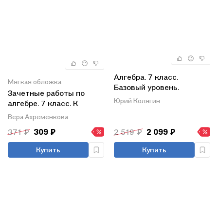
Алгебра. 7 класс.
Мягкая обложка
Базовый уровень.
Зачетные работы по
Учебное пособие
Юрий Колягин
алгебре. 7 класс. К
учебнику Ю.Н.
Вера Ахременкова
Макарычева и др. Под
371 ₽
309 ₽
2 519 ₽
2 099 ₽
редакцией С.А.
Теляковского "Алгебра. 7
Купить
Купить
класс"