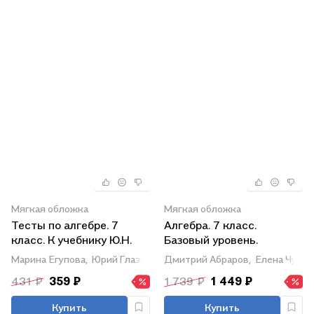
Мягкая обложка
Мягкая обложка
Тесты по алгебре. 7
Алгебра. 7 класс.
класс. К учебнику Ю.Н.
Базовый уровень.
Макарычева и др.
Учебное пособие. В 3
Марина Егупова,
Юрий Глазков
Дмитрий Абраров,
Елена Чутко
"Математика. Алгебра. 7
частях. Часть 2
431 ₽
359 ₽
1 739 ₽
1 449 ₽
класс. Базовый уровень"
Купить
Купить