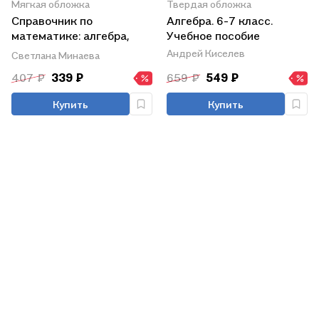
Мягкая обложка
Твердая обложка
Справочник по
Алгебра. 6-7 класс.
математике: алгебра,
Учебное пособие
геометрия. 7-9 классы
Андрей Киселев
Светлана Минаева
407 ₽
339 ₽
659 ₽
549 ₽
Купить
Купить