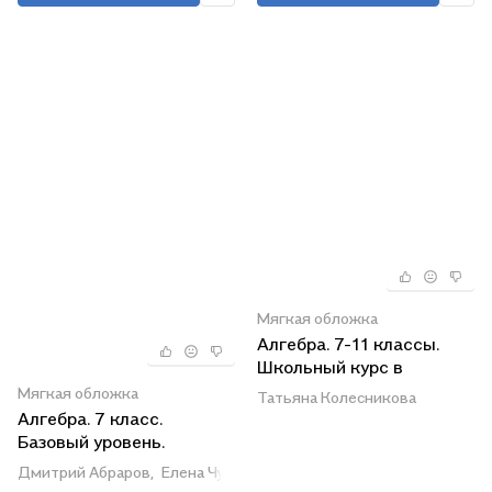
Мягкая обложка
Алгебра. 7-11 классы.
Школьный курс в
наглядных таблицах
Мягкая обложка
Татьяна Колесникова
Алгебра. 7 класс.
Базовый уровень.
Учебное пособие. В 3
Дмитрий Абраров,
Елена Чуткова,
Людмила Петерсон
частях. Часть 3