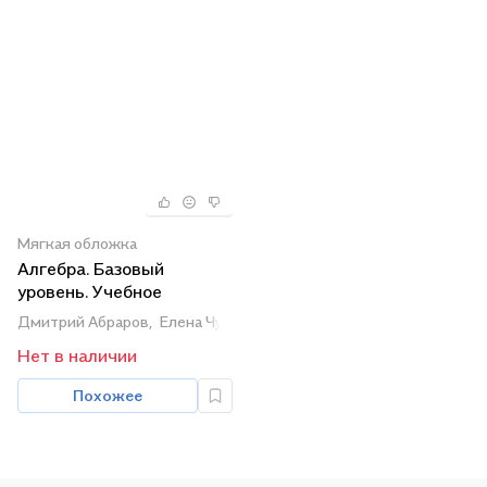
Мягкая обложка
Алгебра. Базовый
уровень. Учебное
пособие в трех частях.
Дмитрий Абраров,
Елена Чуткова,
Людмила Петерсон
Часть 1. 7 класс
Нет в наличии
Похожее