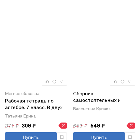
Сборник
Мягкая обложка
самостоятельных и
Рабочая тетрадь по
контрольных работ.
алгебре. 7 класс. В двух
Валентина Купава
Алгебра. 7 класс
частях. Часть 2. К
Татьяна Ерина
учебнику Ю.Н.
371 ₽
309 ₽
659 ₽
549 ₽
Макарычева и др.
"Математика. Алгебра. 7
Купить
Купить
класс. Базовый уровень"