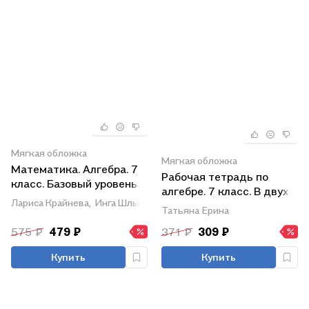
Мягкая обложка
Мягкая обложка
Математика. Алгебра. 7
Рабочая тетрадь по
класс. Базовый уровень.
алгебре. 7 класс. В двух
Рабочая тетрадь. В двух
Лариса Крайнева,
Инга Шлыкова,
Нора Миндюк
частях. Часть 1. К
Татьяна Ерина
частях. Часть 1
учебнику Ю.Н.
575 ₽
479 ₽
371 ₽
309 ₽
Макарычева и др.
"Математика. Алгебра. 7
Купить
Купить
класс. Базовый уровень"
(М.: Просвещение)