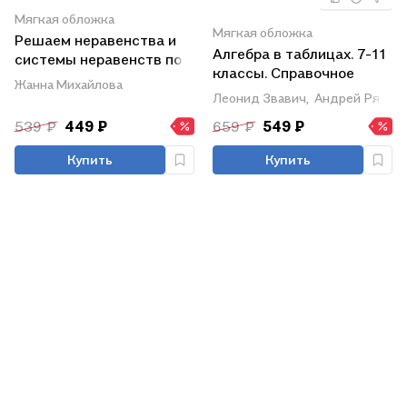
Мягкая обложка
Мягкая обложка
Решаем неравенства и
Алгебра в таблицах. 7-11
системы неравенств по
классы. Справочное
алгоритмам. 7-9 классы
Жанна Михайлова
пособие
Леонид Звавич,
Андрей Рязано
539 ₽
449 ₽
659 ₽
549 ₽
Купить
Купить