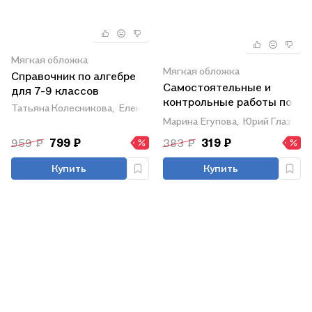
Мягкая обложка
Мягкая обложка
Справочник по алгебре
Самостоятельные и
для 7-9 классов
контрольные работы по
Татьяна Колесникова,
Елена Тимофеева
алгебре. 7 класс. К
Марина Егупова,
Юрий Глазков
учебнику Ю. Н.
959 ₽
799 ₽
383 ₽
319 ₽
Макарычева и др., под
редакцией С. А.
Купить
Купить
Теляковского
"Математика. Алгебра. 7
класс. Базовый уровень"