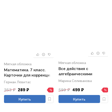
Мягкая обложка
Мягкая обложка
Все действия с
Математика. 7 класс.
алгебраическими
Карточки для коррекции
дробями. 7 класс.
знаний
Марина Селиванова
Герман Левитас
Тренировочные задания
и самостоятельные
353 ₽
289 ₽
599 ₽
499 ₽
работы с ответами
Купить
Купить