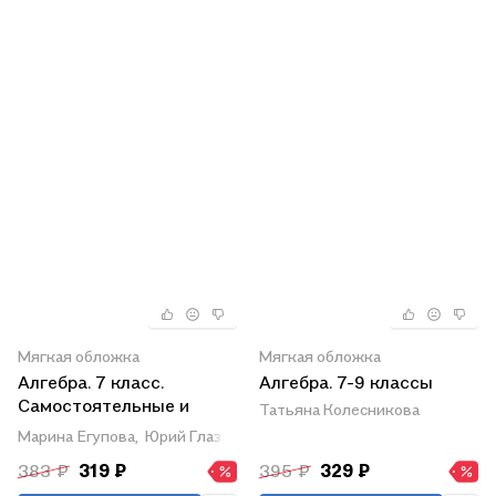
Мягкая обложка
Мягкая обложка
Алгебра. 7 класс.
Алгебра. 7-9 классы
Самостоятельные и
Татьяна Колесникова
контрольные работы к
Марина Егупова,
Юрий Глазков
учебнику Ю.Н.
383 ₽
319 ₽
395 ₽
329 ₽
Макарычева и др.; под