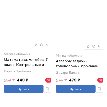
Мягкая обложка
Мягкая обложка
Математика. Алгебра. 7
Алгебра: задачи-
класс. Контрольные и
головоломки: прокачай
самостоятельные
свои мозги! 7-11 классы:
Лариса Крайнева
Эдуард Балаян
работы. Базовый уровень
профильный уровень
539 ₽
449 ₽
575 ₽
479 ₽
Купить
Купить