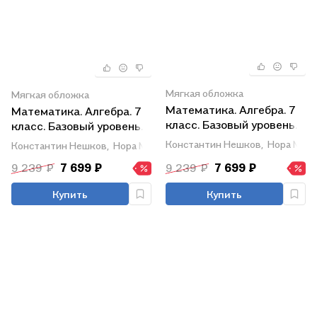
Мягкая обложка
Мягкая обложка
Математика. Алгебра. 7
Математика. Алгебра. 7
класс. Базовый уровень.
класс. Базовый уровень.
Учебное пособие. В трех
Учебное пособие. В трех
Константин Нешков,
Нора Мин
Константин Нешков,
Нора Миндюк,
Юрий Макарычев
частях. Часть 3 (для
частях. Часть 2 (для
9 239 ₽
7 699 ₽
9 239 ₽
7 699 ₽
слабовидящих
слабовидящих
обучающихся). ФГОС
обучающихся). ФГОС
Купить
Купить
2021
2021