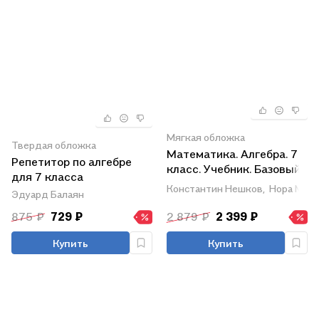
Мягкая обложка
Твердая обложка
Математика. Алгебра. 7
Репетитор по алгебре
класс. Учебник. Базовый
для 7 класса
уровень. ФГОС 2021
Константин Нешков,
Нора Мин
Эдуард Балаян
875 ₽
729 ₽
2 879 ₽
2 399 ₽
Купить
Купить