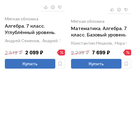
Мягкая обложка
Мягкая обложка
Алгебра. 7 класс.
Математика. Алгебра. 7
Углублённый уровень.
класс. Базовый уровень.
Учебное пособие. ФГОС
Учебное пособие. В трех
Андрей Семенов,
Андрей Трепалин,
Иван Ященко
Константин Нешков,
Нора Мин
2021
частях. Часть 1 (для
2 519 ₽
2 099 ₽
9 239 ₽
7 699 ₽
слабовидящих
обучающихся). ФГОС
Купить
Купить
2021