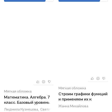
(М.: Просвещение)
Мягкая обложка
Мягкая обложка
Строим графики функций
Математика. Алгебра. 7
и применяем их к
класс. Базовый уровень.
решению
Жанна Михайлова
Дидактические
уравнений,неравенств и
Людмила Кузнецова,
Светлана Суворова,
Леонид Звавич