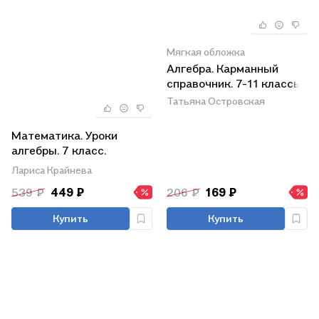
Мягкая обложка
Алгебра. Карманный
справочник. 7-11 классы
Татьяна Островская
Математика. Уроки
алгебры. 7 класс.
Базовый уровень.
Лариса Крайнева
Учебное пособие
539 ₽
449 ₽
206 ₽
169 ₽
Купить
Купить