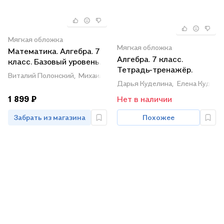
Мягкая обложка
Мягкая обложка
Математика. Алгебра. 7
Алгебра. 7 класс.
класс. Базовый уровень.
Тетрадь-тренажёр.
Учебное пособие
Виталий Полонский,
Михаил Якир,
Аркадий Мерзляк
Углублённый уровень
Дарья Куделина,
Елена Кудели
1 899 ₽
Нет в наличии
Забрать из магазина
Похожее