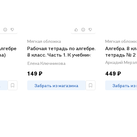
Мягкая обложка
Мягкая обложк
алгебре
Рабочая тетрадь по алгебре.
Алгебра. 8 кл
ва)
8 класс. Часть 1. К учебнику
тетрадь № 2
УМК)
А.Г. Мордковича "Алгебра. 8
Аркадий Мерзл
Елена Ключникова
класс" (М. : Мнемозина).
149 ₽
449 ₽
Издание четвертое,
переработанное и
а
Забрать из магазина
Забрать из
дополненное (к новому
учебнику)