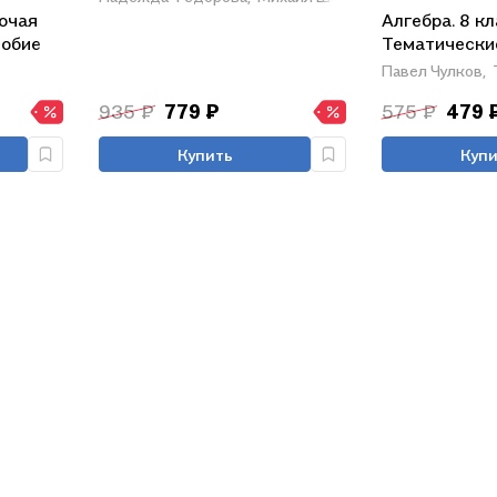
бочая
Алгебра. 8 кл
собие
Тематически
льных
Павел Чулков,
935 ₽
779 ₽
575 ₽
479 
Купить
Купи