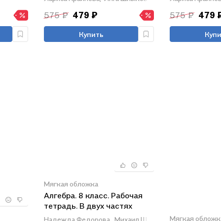
575 ₽
479 ₽
575 ₽
479 
Купить
Купи
Мягкая обложка
Алгебра. 8 класс. Рабочая
тетрадь. В двух частях
(комплект из 2 книг)
Мягкая обложк
Надежда Федорова,
Михаил Шабунин,
Юрий Колягин