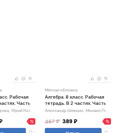
а
Мягкая обложка
асс. Рабочая
Алгебра. 8 класс. Рабочая
частях. Часть 2
тетрадь. В 2 частях. Часть 2
рова,
Юрий Колягин,
Мария Ткачева
Александр Шевкин,
Михаил Потапов
₽
467 ₽
389 ₽
ть
Купить