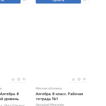
а
Мягкая обложка
Алгебра. 8
Алгебра. 8 класс. Рабочая
ый уровень.
тетрадь №1
адь. Часть 1
Аркадий Мерзляк
а,
Инга Шлыкова,
Нора Миндюк