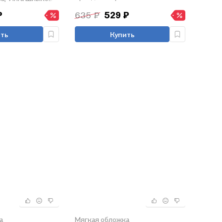
₽
635 ₽
529 ₽
ть
Купить
а
Мягкая обложка
,
Мария Ткачева