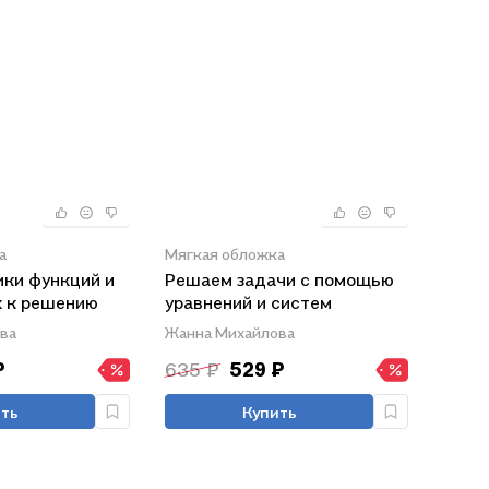
а
Мягкая обложка
ики функций и
Решаем задачи с помощью
х к решению
уравнений и систем
равенств и
уравнений по алгоритмам. 7-
ва
Жанна Михайлова
ений по
9 классы
₽
635 ₽
529 ₽
-9 классы.
ть
Купить