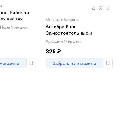
а
асс. Рабочая
ух частях.
Мягкая обложка
ть 2 (комплект
Алгебра 8 кл.
Нора Миндюк
Самостоятельные и
контрольные работы
Аркадий Мерзляк
(углубл. изуч.) (мАлУс) (+2,3
329 ₽
изд) Мерзляк (ФГОС) (РУ)
 магазина
Забрать из магазина