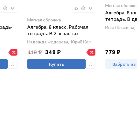
Мягкая обложк
Алгебра. 8 кл
тетрадь. В дв
Мягкая обложка
Часть 1. Час
традь-
Алгебра. 8 класс. Рабочая
Инга Шлыкова,
из 2 книг)
тетрадь. В 2-х частях
(Комплект)
Надежда Федорова,
Юрий Колягин,
Мария Ткачева
419 ₽
349 ₽
779 ₽
Купить
Забрать из