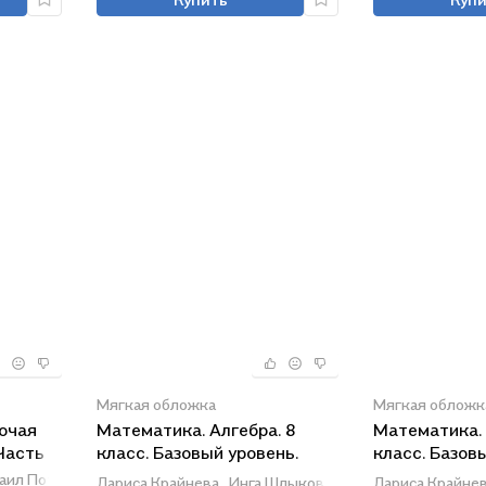
Мягкая обложка
Мягкая обложк
бочая
Математика. Алгебра. 8
Математика. 
Часть 1
класс. Базовый уровень.
класс. Базов
Рабочая тетрадь. Часть 2
Рабочая тетр
аил Потапов
Лариса Крайнева,
Инга Шлыкова,
Нора Миндюк
Лариса Крайнев