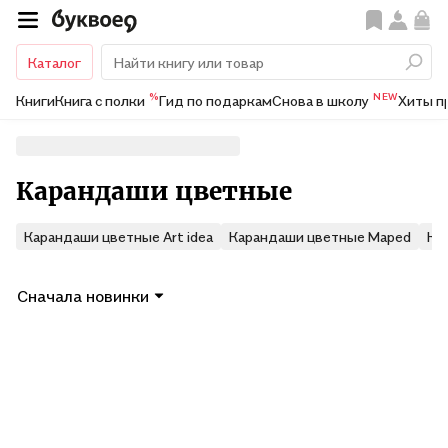
Каталог
%
NEW
Книги
Книга с полки
Гид по подаркам
Снова в школу
Хиты п
Карандаши цветные
Карандаши цветные Art idea
Карандаши цветные Maped
Ка
Сначала новинки
Показать ещё