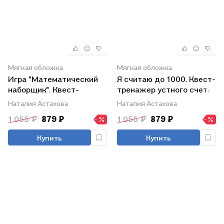
Мягкая обложка
Мягкая обложка
Игра "Математический
Я считаю до 1000. Квест-
наборщик". Квест-
тренажер устного счета.
тренажер устного счета.
Сложение и вычитание
Наталия Астахова
Наталия Астахова
Сложение и вычитание в
БЕЗ перехода через
1 055 ₽
879 ₽
1 055 ₽
879 ₽
пределах 1000 БЕЗ
разряд. Уровень 5
перехода через десяток
Купить
Купить