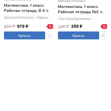
Мягкая обложка
Математика. 1 класс.
Математика. 1 класс:
Рабочая тетрадь. В 4-х
Рабочая тетрадь №2: к
частях. Тетрадь № 1
учебнику М.И. Моро и др.
Евгения Бененсон,
Лариса Итина
Светлана Кремнева
"Математика. 1 класс. В 2
815 ₽
679 ₽
316 ₽
259 ₽
частях"
Купить
Купить