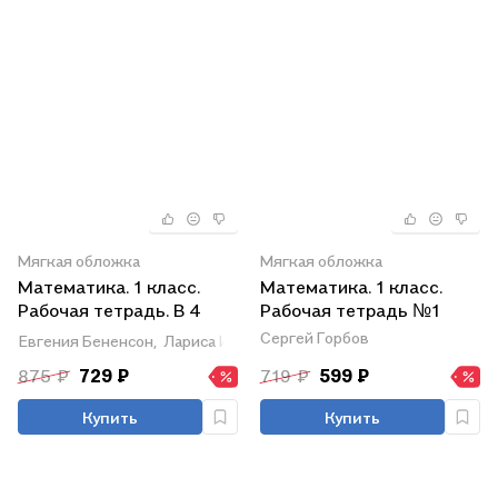
Мягкая обложка
Мягкая обложка
Математика. 1 класс.
Математика. 1 класс.
Рабочая тетрадь. В 4
Рабочая тетрадь №1
частях. Часть 1
Сергей Горбов
Евгения Бененсон,
Лариса Итина
875 ₽
729 ₽
719 ₽
599 ₽
Купить
Купить