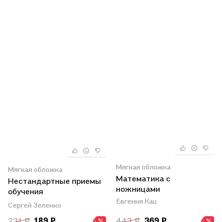
- В.В. Давыдова)
Мягкая обложка
Мягкая обложка
Математика с
Нестандартные приемы
ножницами
обучения
Евгения Кац
счету:кроссворды и
Сергей Зеленко
головоломки для
231 ₽
189 ₽
443 ₽
369 ₽