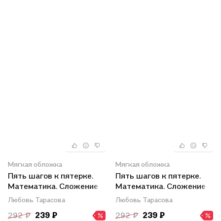
Мягкая обложка
Мягкая обложка
Пять шагов к пятерке.
Пять шагов к пятерке.
Математика. Сложение в
Математика. Сложение
пределах 20 с переходом
двухзначного числа.
Любовь Тарасова
Любовь Тарасова
через десяток. Тренажёр
Тренажёр по устному
292 ₽
239 ₽
292 ₽
239 ₽
по устному счету
счету в пределах 100 с