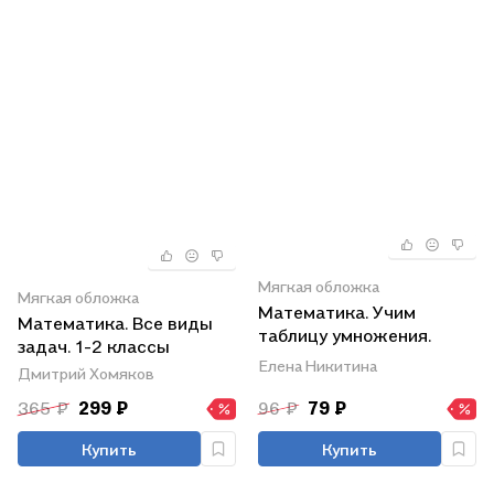
Мягкая обложка
Мягкая обложка
Математика. Учим
Математика. Все виды
таблицу умножения.
задач. 1-2 классы
Рабочая тетрадь
Елена Никитина
Дмитрий Хомяков
младшего школьника
365 ₽
299 ₽
96 ₽
79 ₽
Купить
Купить