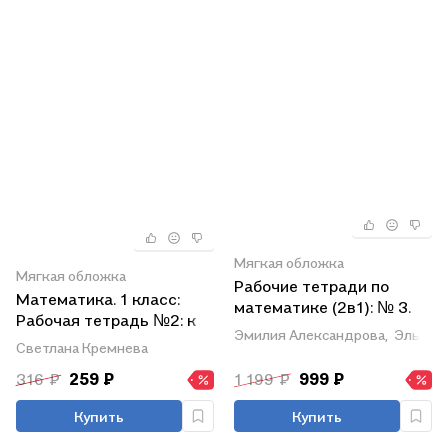
Мягкая обложка
Мягкая обложка
Рабочие тетради по
Математика. 1 класс:
математике (2в1): № 3.
Рабочая тетрадь №2: к
Как сравнивают по
Эмилия Александрова,
Эльвир
учебнику М.И. Моро и др.
объему и количеству. №
Светлана Кремнева
"Математика. 1 класс. В 2
4. Как сравнивают углы,
316 ₽
259 ₽
1 199 ₽
999 ₽
частях"
составляют схемы и
формулы. 1 класс
Купить
Купить
(Система Д.Б. Эльконина