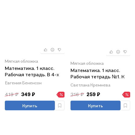
Мягкая обложка
Мягкая обложка
Математика. 1 класс.
Математика. 1 класс.
Рабочая тетрадь. В 4-х
Рабочая тетрадь №1. К
частях. Тетрадь №2
учебнику М.И. Моро, С.И.
Евгения Бененсон
Светлана Кремнева
Волковой, С.В.
419 ₽
349 ₽
316 ₽
259 ₽
Степановой
"Математика. 1 класс. В
Купить
Купить
2-х частях. Часть 1"