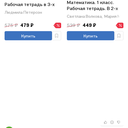
Математика. 1 класс.
Рабочая тетрадь в 3-х
Рабочая тетрадь. В 2-х
частях. Часть 1
Людмила Петерсон
частях. Часть 2
Светлана Волкова,
Мария Моро
575 ₽
479 ₽
539 ₽
449 ₽
Купить
Купить