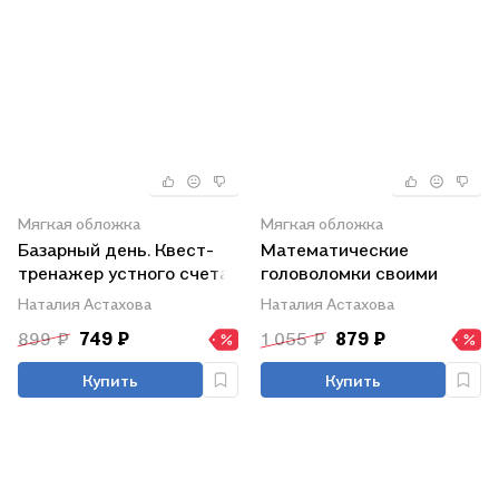
Мягкая обложка
Мягкая обложка
Базарный день. Квест-
Математические
тренажер устного счета.
головоломки своими
Сложение и вычитание
руками. Квест-тренажер
Наталия Астахова
Наталия Астахова
устного счета. Сложение
899 ₽
749 ₽
1 055 ₽
879 ₽
и вычитание. Магические
квадраты, судоку,
Купить
Купить
кроссворды, лабиринты,
фокусы