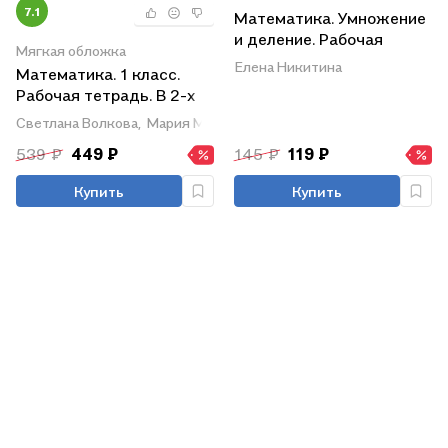
7.1
Математика. Умножение
и деление. Рабочая
Мягкая обложка
тетрадь младшего
Елена Никитина
Математика. 1 класс.
школьника
Рабочая тетрадь. В 2-х
частях. Часть 1
Светлана Волкова,
Мария Моро
539 ₽
449 ₽
145 ₽
119 ₽
Купить
Купить