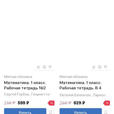
Мягкая обложка
Мягкая обложка
Математика. 1 класс.
Математика. 1 класс.
Рабочая тетрадь №2
Рабочая тетрадь. В 4
частях. Часть 2
Сергей Горбов,
Генриетта Микулина
Евгения Бененсон,
Лариса Ити
719 ₽
599 ₽
755 ₽
629 ₽
Купить
Купить