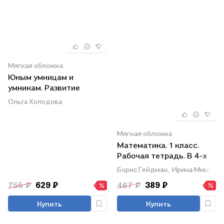
Мягкая обложка
Юным умницам и
умникам. Развитие
познавательных
Ольга Холодова
способностей.
Информатика, логика,
математика
Мягкая обложка
(информационная
Математика. 1 класс.
грамотность,
Рабочая тетрадь. В 4-х
социальный интеллект).
частях. Часть 3
Борис Гейдман,
Ирина Мишарин
1 класс. Рабочая
тетрадь. В двух частях
755 ₽
629 ₽
467 ₽
389 ₽
(комплект из 2 книг)
Купить
Купить