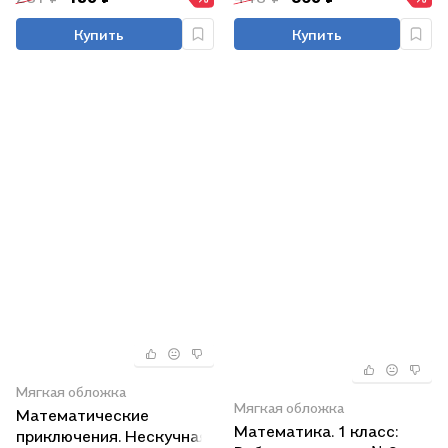
нач.шк.дп
Купить
Купить
Мягкая обложка
Мягкая обложка
Математические
Математика. 1 класс:
приключения. Нескучная