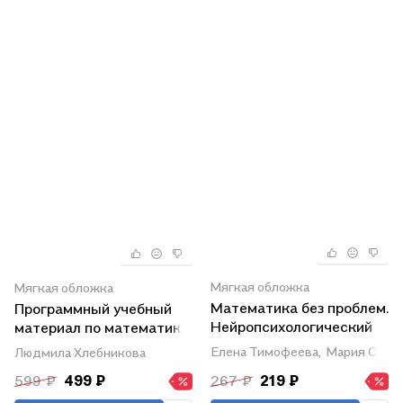
Мягкая обложка
Мягкая обложка
Математика без проблем.
Программный учебный
Нейропсихологический
материал по математике
тренажер: для начальной
с проверочными
Елена Тимофеева,
Мария Степ
Людмила Хлебникова
школы
заданиями и ответами. 1-
599 ₽
499 ₽
267 ₽
219 ₽
4 классы