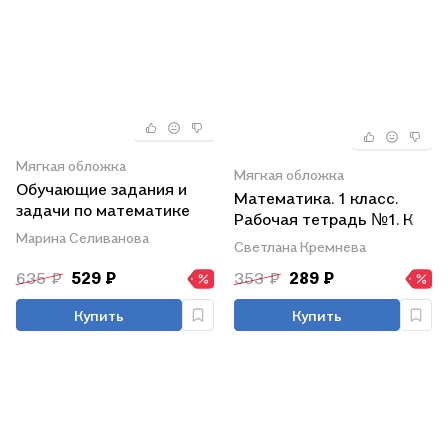
Мягкая обложка
Мягкая обложка
Обучающие задания и
Математика. 1 класс.
задачи по математике
Рабочая тетрадь №1. К
для автоматизации
Марина Селиванова
учебнику М.И. Моро, С.И.
Светлана Кремнева
важных навыков с
Волковой, С.В.
контрольными работами.
635 ₽
529 ₽
353 ₽
289 ₽
Степановой
1-4 класс
"Математика. 1 класс. В
Купить
Купить
2-х частях. Часть 1" (М.
Просвещение)