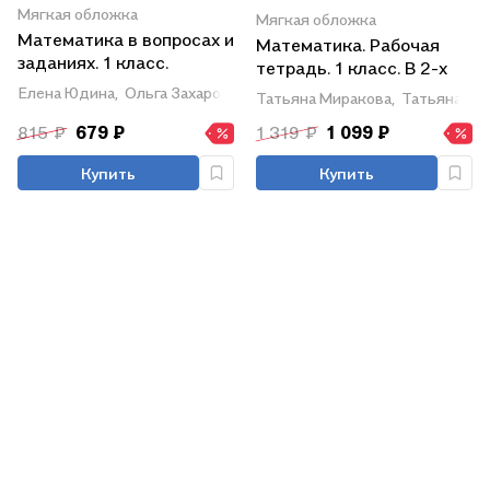
Мягкая обложка
Мягкая обложка
Математика в вопросах и
Математика. Рабочая
заданиях. 1 класс.
тетрадь. 1 класс. В 2-х
Тетрадь для
частях (комплект из 2
Елена Юдина,
Ольга Захарова
Татьяна Миракова,
Татьяна Бук
самостоятельной работы
книг)
№2
815 ₽
679 ₽
1 319 ₽
1 099 ₽
Купить
Купить