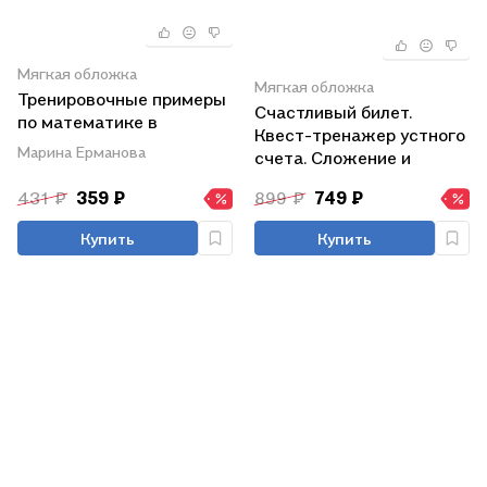
Мягкая обложка
Мягкая обложка
Тренировочные примеры
Счастливый билет.
по математике в
Квест-тренажер устного
картинках для
Марина Ерманова
счета. Сложение и
раскрашивания и для
вычитание в пределах
закрепления учебного
431 ₽
359 ₽
899 ₽
749 ₽
100. 1–2 классы
материала. 1-4 классы
Купить
Купить