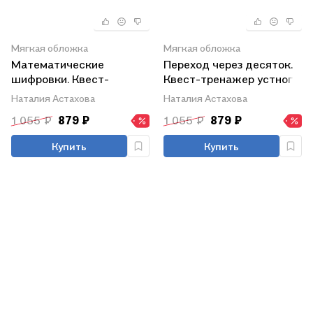
Мягкая обложка
Мягкая обложка
Математические
Переход через десяток.
шифровки. Квест-
Квест-тренажер устного
тренажер устного счета.
счета. Сложение и
Наталия Астахова
Наталия Астахова
Сложение и вычитание
вычитание. Счет в
1 055 ₽
879 ₽
1 055 ₽
879 ₽
пределах 100. Уровень 2
Купить
Купить