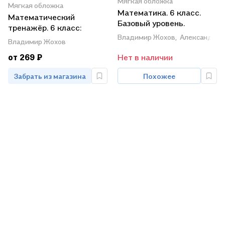
Мягкая обложка
Мягкая обложка
Математика. 6 класс.
Математический
Базовый уровень.
тренажёр. 6 класс:
Учебное пособие. В пяти
Владимир Жохов,
Александр Ч
пособие для учителей и
Владимир Жохов
частях. Часть 1 (для
учащихся / 4-е изд., стер.
слабовидящих
от 269 ₽
Нет в наличии
обучающихся). ФГОС
2021
Забрать из магазина
Похожее