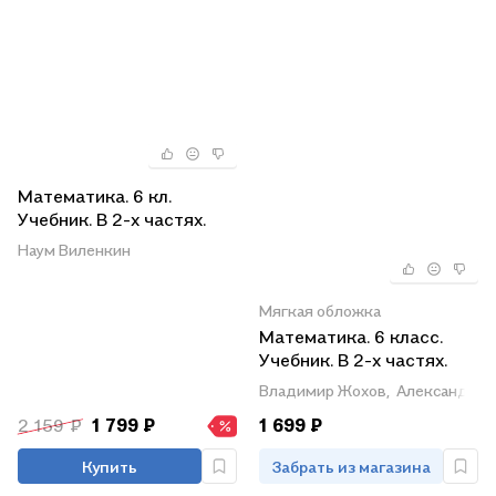
Математика. 6 кл.
Учебник. В 2-х частях.
(Цв.) (ФГОС).
Наум Виленкин
Мягкая обложка
Математика. 6 класс.
Учебник. В 2-х частях.
Часть 2. Базовый
Владимир Жохов,
Александр Ч
уровень. ФГОС 2021
2 159 ₽
1 799 ₽
1 699 ₽
Купить
Забрать из магазина