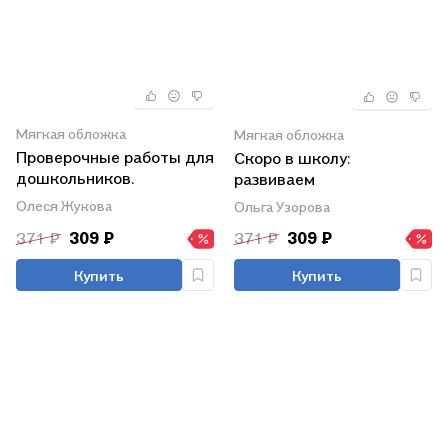
Мягкая обложка
Мягкая обложка
Проверочные работы для
Скоро в школу:
дошкольников.
развиваем
Математика
математические
Олеся Жукова
Ольга Узорова
способности
371 ₽
309 ₽
371 ₽
309 ₽
Купить
Купить