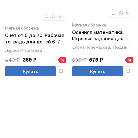
Мягкая обложка
Мягкая обложка
Осенняя математика.
Счет от 0 до 20. Рабочая
Игровые задания для
тетрадь для детей 6-7
дошкольников (с
Елена Кочемасова,
Людмила Пе
лет
Лариса Игнатьева
наклейками)
443 ₽
369 ₽
695 ₽
579 ₽
Купить
Купить