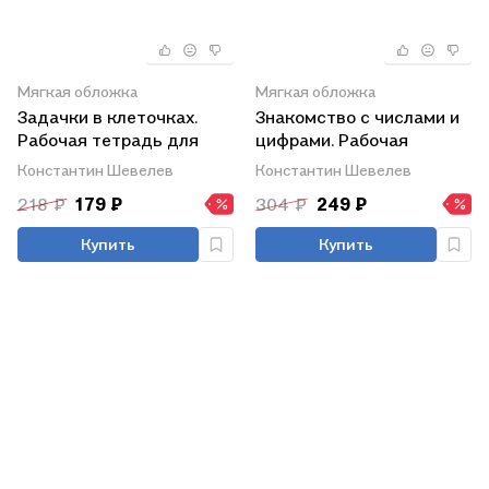
Мягкая обложка
Мягкая обложка
Задачки в клеточках.
Знакомство с числами и
Рабочая тетрадь для
цифрами. Рабочая
детей 4-5 лет
тетрадь для детей 3-4
Константин Шевелев
Константин Шевелев
лет
218 ₽
179 ₽
304 ₽
249 ₽
Купить
Купить