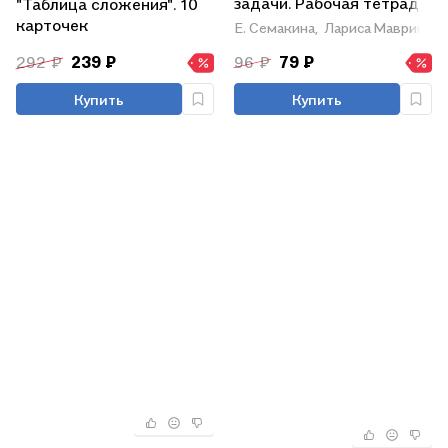
задачи. Рабочая тетрадь
"Таблица сложения". 10
карточек
Е. Семакина,
Лариса Маврина
292 ₽
239 ₽
96 ₽
79 ₽
Купить
Купить