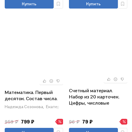
Купить
Купить
Счетный материал.
Математика. Первый
Набор из 20 карточек.
десяток. Состав числа.
Цифры, числовые
Задачи. Методическое
Надежда Созонова,
Екатерина Куцина,
Владимир Созонов
кружки
пособие с
(Математические
иллюстрациями. Для
ступеньки, 4-5 лет, 5-6
959 ₽
799 ₽
96 ₽
79 ₽
детей 5-8 лет
лет, 6-7 лет)