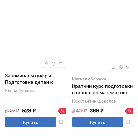
Запоминаем цифры.
Мягкая обложка
Подготовка детей к
Краткий курс подготовки
школе: пособие для
Елена Лункина
к школе по математике.
работы с детьми
Рабочая тетрадь для
дошкольного возраста
Константин Шевелев
детей 6-7 лет
635 ₽
529 ₽
443 ₽
369 ₽
Купить
Купить