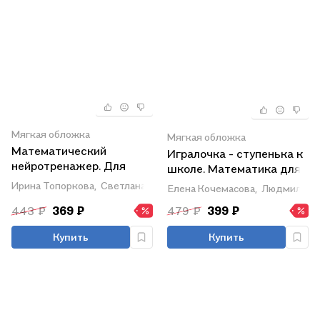
Мягкая обложка
Мягкая обложка
Математический
Игралочка - ступенька к
нейротренажер. Для
школе. Математика для
детей 3-4 лет
детей 5-6 лет. Ступень 3
Ирина Топоркова,
Светлана Гаврина,
Наталья Кутявина
Елена Кочемасова,
Людмила Пе
443 ₽
369 ₽
479 ₽
399 ₽
Купить
Купить