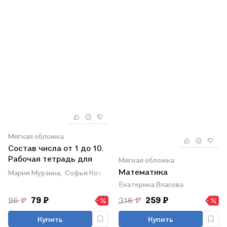
Мягкая обложка
Состав числа от 1 до 10.
Рабочая тетрадь для
Мягкая обложка
детей 6-7 лет. ФГОС ДО
Математика
Мария Мурзина,
Софья Козуб
и ФОП ДО
Екатерина Власова
96 ₽
79 ₽
316 ₽
259 ₽
Купить
Купить