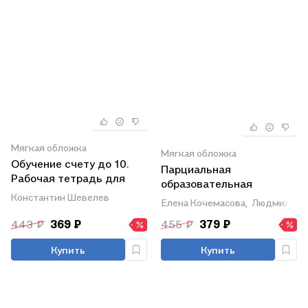
Мягкая обложка
Мягкая обложка
Обучение счету до 10.
Парциальная
Рабочая тетрадь для
образовательная
детей 5-6 лет
Константин Шевелев
программа
Елена Кочемасова,
Людмила Пе
математического
443 ₽
369 ₽
455 ₽
379 ₽
развития дошкольников
"ИГРАЛОЧКА" для детей
Купить
Купить
3-7 лет