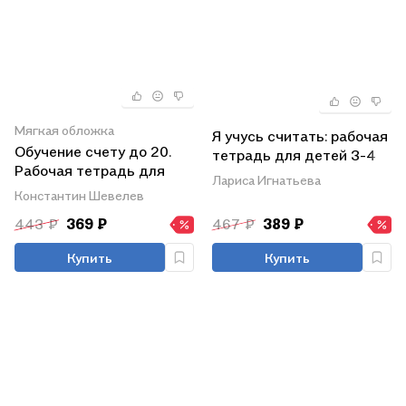
Мягкая обложка
Я учусь считать: рабочая
Обучение счету до 20.
тетрадь для детей 3-4
Рабочая тетрадь для
лет
Лариса Игнатьева
детей 6-7 лет
Константин Шевелев
443 ₽
369 ₽
467 ₽
389 ₽
Купить
Купить