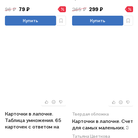
96 ₽
79 ₽
365 ₽
299 ₽
Купить
Купить
Карточки в лапочке.
Твердая обложка
Таблица умножения. 65
Карточки в лапочке. Счет
карточек с ответом на
для самых маленьких. 33
обороте
карточки с заданием на
Татьяна Цветкова