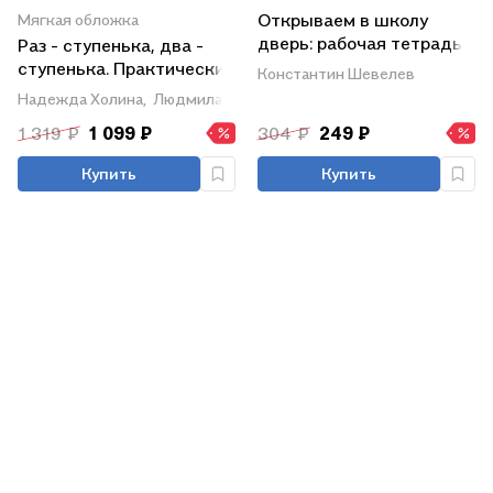
Открываем в школу
Мягкая обложка
дверь: рабочая тетрадь
Раз - ступенька, два -
для детей 6-7 лет
ступенька. Практический
Константин Шевелев
курс математики для
Надежда Холина,
Людмила Петерсон
дошкольников.
1 319 ₽
1 099 ₽
304 ₽
249 ₽
Методические
рекомендации
Купить
Купить