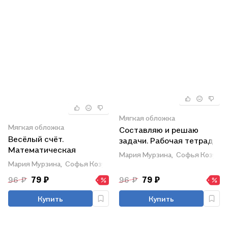
Мягкая обложка
Мягкая обложка
Составляю и решаю
Весёлый счёт.
задачи. Рабочая тетрадь
Математическая
для детей 6-7 лет. ФГОС
Мария Мурзина,
Софья Козуб
раскраска. Для детей 6-
ДО и ФОП ДО
Мария Мурзина,
Софья Козуб
7 лет. ФГОС ДО и ФОП
96 ₽
79 ₽
96 ₽
79 ₽
ДО
Купить
Купить