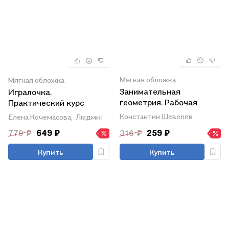
Мягкая обложка
Мягкая обложка
Занимательная
Игралочка.
геометрия. Рабочая
Практический курс
тетрадь для детей 5-6
математики для детей
Константин Шевелев
Елена Кочемасова,
Людмила Петерсон
лет
4-5 лет. Методические
779 ₽
649 ₽
316 ₽
259 ₽
рекомендации. Ступень 2
Купить
Купить