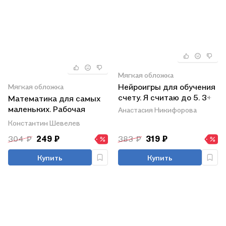
Мягкая обложка
Нейроигры для обучения
Мягкая обложка
счету. Я считаю до 5. 3+
Математика для самых
маленьких. Рабочая
Анастасия Никифорова
тетрадь для детей 3-4
Константин Шевелев
лет
304 ₽
249 ₽
383 ₽
319 ₽
Купить
Купить