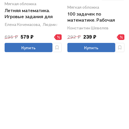
Мягкая обложка
Мягкая обложка
Летняя математика.
100 задачек по
Игровые задания для
математике. Рабочая
дошкольников (с
Елена Кочемасова,
Людмила Петерсон
тетрадь для детей 5-6
Константин Шевелев
наклейками)
лет
695 ₽
579 ₽
292 ₽
239 ₽
Купить
Купить