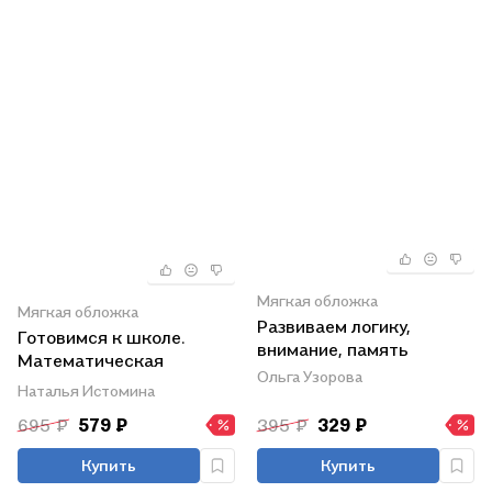
Мягкая обложка
Мягкая обложка
Развиваем логику,
Готовимся к школе.
внимание, память
Математическая
Ольга Узорова
подготовка детей
Наталья Истомина
старшего дошкольного
695 ₽
579 ₽
395 ₽
329 ₽
возраста. 6-7 лет. В 2-х
частях. Часть 1
Купить
Купить