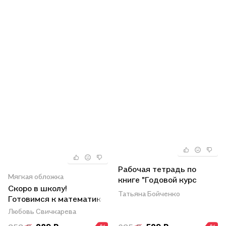
Рабочая тетрадь по
Мягкая обложка
книге "Годовой курс
Скоро в школу!
подготовки к школе".
Татьяна Бойченко
Готовимся к математике
Знакомимся с
математикой
Любовь Свичкарева