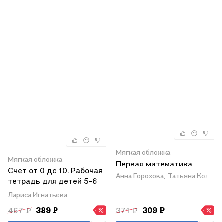
Мягкая обложка
Мягкая обложка
Первая математика
Счет от 0 до 10. Рабочая
Анна Горохова,
Татьяна Колесн
тетрадь для детей 5-6
лет
Лариса Игнатьева
467 ₽
389 ₽
371 ₽
309 ₽