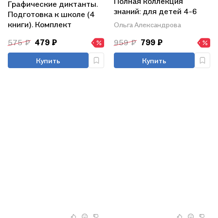
Полная коллекция
Графические диктанты.
знаний: для детей 4-6
Подготовка к школе (4
лет
книги). Комплект
Ольга Александрова
575 ₽
479 ₽
959 ₽
799 ₽
Купить
Купить