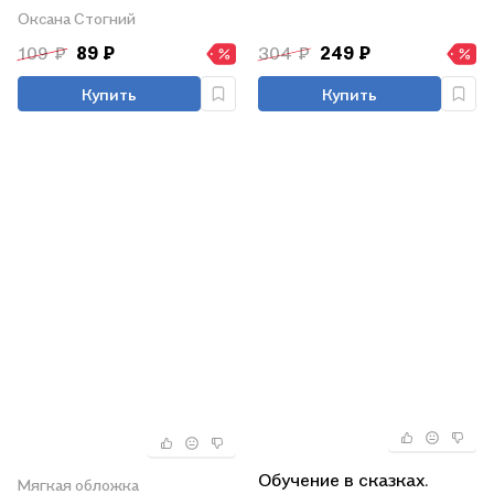
Готовим руку к письму
Оксана Стогний
109 ₽
89 ₽
304 ₽
249 ₽
Купить
Купить
Обучение в сказках.
Мягкая обложка