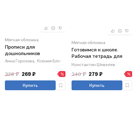
Мягкая обложка
Мягкая обложка
Прописи для
Готовимся к школе.
дошкольников
Рабочая тетрадь для
Анна Горохова,
Ксения Блохина,
Ольга Соломатова
детей 6-7 лет. В двух
Константин Шевелев
частях. Часть 2. ФГОС
328 ₽
269 ₽
340 ₽
279 ₽
ДО 2021
Купить
Купить