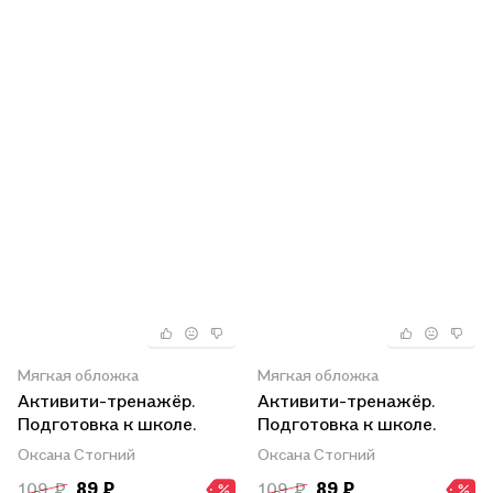
Мягкая обложка
Мягкая обложка
Активити-тренажёр.
Активити-тренажёр.
Подготовка к школе.
Подготовка к школе.
Рисуем по клеточкам и
Нейропрописи
Оксана Стогний
Оксана Стогний
точкам
109 ₽
89 ₽
109 ₽
89 ₽