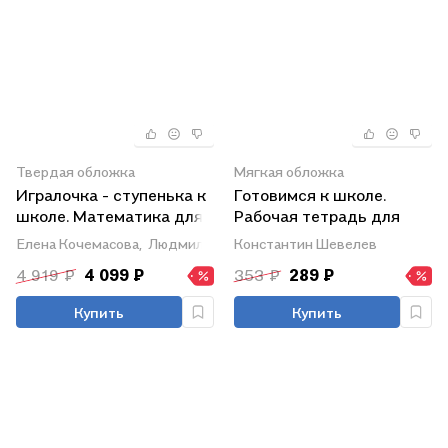
Твердая обложка
Мягкая обложка
Игралочка - ступенька к
Готовимся к школе.
школе. Математика для
Рабочая тетрадь для
детей 6-7 лет.
детей 5-6 лет. В двух
Елена Кочемасова,
Людмила Петерсон
Константин Шевелев
Демонстрационный
частях. Часть 1
4 919 ₽
4 099 ₽
353 ₽
289 ₽
материал. Ступень 4 (2)
Купить
Купить