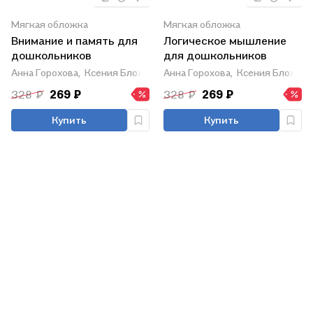
Мягкая обложка
Мягкая обложка
Внимание и память для
Логическое мышление
дошкольников
для дошкольников
Анна Горохова,
Ксения Блохина,
Анна Горохова,
Ольга Соломатова
Ксения Блохина,
328 ₽
269 ₽
328 ₽
269 ₽
Купить
Купить