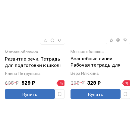
Мягкая обложка
Мягкая обложка
Волшебные линии.
Развитие речи. Тетрадь
Рабочая тетрадь для
для подготовки к школе
подготовки к школе. В
детей 5–7 лет
Вера Илюхина
Елена Петрушина
двух частях. Часть 1.
635 ₽
529 ₽
395 ₽
329 ₽
ФГОС ДО 2021. ФОП ДО
Купить
Купить