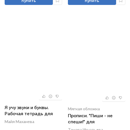
Купить
Купить
Я учу звуки и буквы.
Мягкая обложка
Рабочая тетрадь для
Прописи. "Пиши - не
детей 5–7 лет. ФГОС ДО.
спеши!" для
Майя Маханева
ФОП ДО
дошкольников. Тетрадь
Тамара Игнатьева