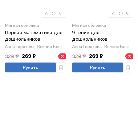
Мягкая обложка
Мягкая обложка
Первая математика для
Чтение для
дошкольников
дошкольников
Анна Горохова,
Ксения Блохина,
Анна Горохова,
Ольга Соломатова
Ксения Блохина,
328 ₽
269 ₽
328 ₽
269 ₽
Купить
Купить