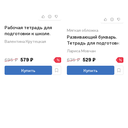
Рабочая тетрадь для
Мягкая обложка
подготовки к школе.
Развивающий букварь.
Окружающий мир:
Валентина Крутецкая
Тетрадь для подготовки
Знакомство с живой и
к школе детей 5–7 лет
Лариса Мовчан
неживой природой,
растительным и
695 ₽
579 ₽
635 ₽
529 ₽
животным миром
Купить
Купить