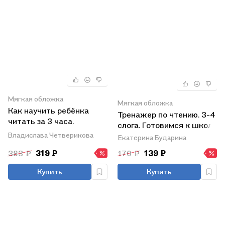
Мягкая обложка
Мягкая обложка
Как научить ребёнка
Тренажер по чтению. 3-4
читать за 3 часа.
слога. Готовимся к школе
Букварь-тренажер
Владислава Четверикова
Екатерина Бударина
383 ₽
319 ₽
170 ₽
139 ₽
Купить
Купить