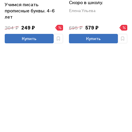
Скоро в школу.
Учимся писать
Многоразовые прописи.
прописные буквы. 4-6
Елена Ульева
Цифры
лет
304 ₽
249 ₽
695 ₽
579 ₽
Купить
Купить