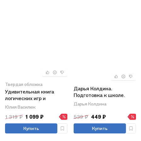
Твердая обложка
Дарья Колдина.
Удивительная книга
Подготовка к школе.
логических игр и
Книга-тренажёр.
Дарья Колдина
головоломок: для детей
Юлия Василюк
Математика
4-6 лет
1 319 ₽
1 099 ₽
539 ₽
449 ₽
Купить
Купить