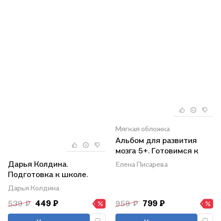
Мягкая обложка
Альбом для развития
мозга 5+. Готовимся к
школе
Дарья Колдина.
Елена Писарева
Подготовка к школе.
Книга-тренажёр.
Дарья Колдина
Прописи
539 ₽
449 ₽
959 ₽
799 ₽