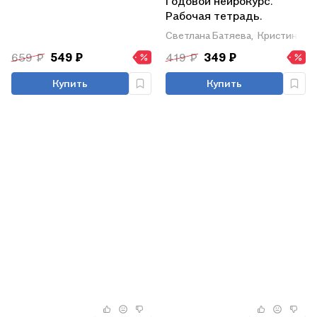
Годовой нейрокурс.
Рабочая тетрадь.
Активная подготовка к
Светлана Батяева,
Кристина Х
школе. Для детей 6-7
659 ₽
549 ₽
419 ₽
349 ₽
лет
Купить
Купить