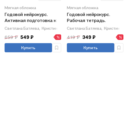
Мягкая обложка
Мягкая обложка
Годовой нейрокурс.
Годовой нейрокурс.
Активная подготовка к
Рабочая тетрадь.
школе. Для детей 6-7
Активная подготовка к
Светлана Батяева,
Кристина Хомякова
Светлана Батяева,
Кристина Х
лет
школе. Для детей 5-6
659 ₽
549 ₽
419 ₽
349 ₽
лет
Купить
Купить