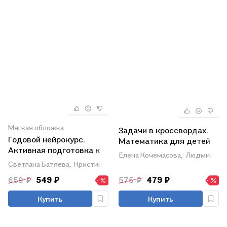
Мягкая обложка
Задачи в кроссвордах.
Годовой нейрокурс.
Математика для детей
Активная подготовка к
5-7 лет
Елена Кочемасова,
Людмила Пе
школе. Для детей 5-6
Светлана Батяева,
Кристина Хомякова
лет
659 ₽
549 ₽
575 ₽
479 ₽
Купить
Купить