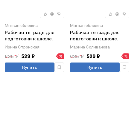
Мягкая обложка
Мягкая обложка
Рабочая тетрадь для
Рабочая тетрадь для
подготовки к школе.
подготовки к школе.
Логопедия:
Математика: Счёт в
Ирина Стронская
Марина Селиванова
Дифференциация
пределах десяти,
635 ₽
529 ₽
635 ₽
529 ₽
трудных звуков, развитие
сравнение чисел,
внимания и памяти.
выполнение
Купить
Купить
арифметических
действий.