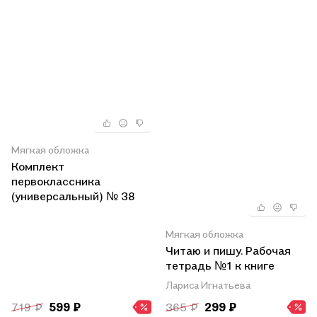
Мягкая обложка
Комплект
первоклассника
(универсальный) № 38
Мягкая обложка
Читаю и пишу. Рабочая
тетрадь №1 к книге
"Азбука. Мой первый
Лариса Игнатьева
учебник"
719 ₽
599 ₽
365 ₽
299 ₽