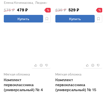
5-7 лет. ФГОС ДО 2021
Елена Кочемасова,
Людмила Петерсон
575 ₽
479 ₽
635 ₽
529 ₽
Купить
Купить
Мягкая обложка
Мягкая обложка
Комплект
Комплект
первоклассника
первоклассника
(универсальный) № 4
(универсальный) № 15
(комплект из 4-х книг)
(комплект из 4-х книг)