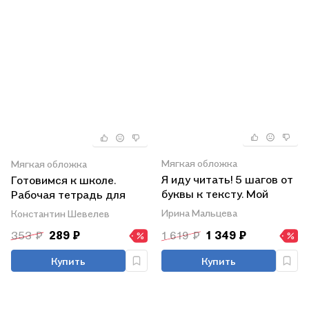
Мягкая обложка
Мягкая обложка
Я иду читать! 5 шагов от
Готовимся к школе.
буквы к тексту. Мой
Рабочая тетрадь для
личный путь
детей 5-6 лет. В двух
Ирина Мальцева
Константин Шевелев
частях. Часть 2
353 ₽
289 ₽
1 619 ₽
1 349 ₽
Купить
Купить