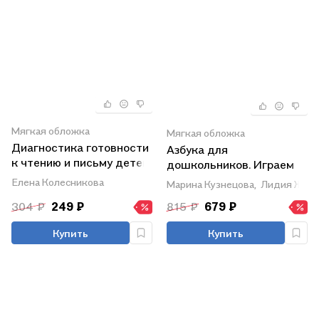
Мягкая обложка
Мягкая обложка
Диагностика готовности
Азбука для
к чтению и письму детей
дошкольников. Играем
6-7 лет. Рабочая тетрадь
со звуками и словами.
Елена Колесникова
Марина Кузнецова,
Лидия Журо
Рабочая тетрадь №1
304 ₽
249 ₽
815 ₽
679 ₽
Купить
Купить