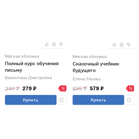
Мягкая обложка
Мягкая обложка
Полный курс обучения
Сказочный учебник
письму
будущего
первоклассника
Валентина Дмитриева
Елена Ульева
340 ₽
279 ₽
695 ₽
579 ₽
Купить
Купить