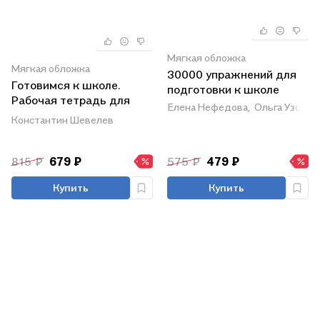
Мягкая обложка
Мягкая обложка
30000 упражнений для
Готовимся к школе.
подготовки к школе
Рабочая тетрадь для
Елена Нефедова,
Ольга Узоров
детей 5-6 лет. В 2-х
Константин Шевелев
частях (комплект из 2-х
книг)
815 ₽
679 ₽
575 ₽
479 ₽
Купить
Купить