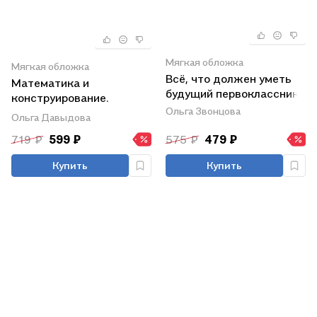
Мягкая обложка
Мягкая обложка
Всё, что должен уметь
Математика и
будущий первоклассник
конструирование.
Ольга Звонцова
Система учебно-
Ольга Давыдова
тренировочных
719 ₽
599 ₽
575 ₽
479 ₽
упражнений и задач.
Рабочая тетрадь для
Купить
Купить
подготовки к школе
детей 6–7 лет