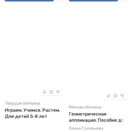
Твердая обложка
Мягкая обложка
Играем. Учимся. Растем.
Геометрическая
Для детей 5-6 лет
аппликация. Пособие для
детей 5-6 лет
Елена Соловьева