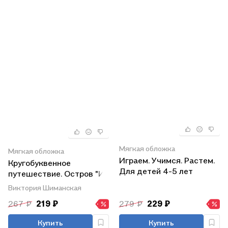
Мягкая обложка
Мягкая обложка
Играем. Учимся. Растем.
Кругобуквенное
Для детей 4-5 лет
путешествие. Остров "И".
Пособие для детей 3-5
Виктория Шиманская
лет
267 ₽
219 ₽
279 ₽
229 ₽
Купить
Купить