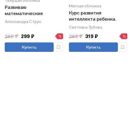
Твердая обложка
Мягкая обложка
Развиваю
Курс развития
математические
интеллекта ребенка.
способности. Я
Александра Струк
Математика. Рабочая
готовлюсь к школе
Светлана Зубова
тетрадь для подготовки
365 ₽
299 ₽
383 ₽
319 ₽
к школе
Купить
Купить