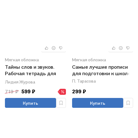
Мягкая обложка
Мягкая обложка
Тайны слов и звуков.
Самые лучшие прописи
Рабочая тетрадь для
для подготовки к школе
детей 5-6 лет
П. Тарасова
Лидия Журова
719 ₽
599 ₽
299 ₽
Купить
Купить