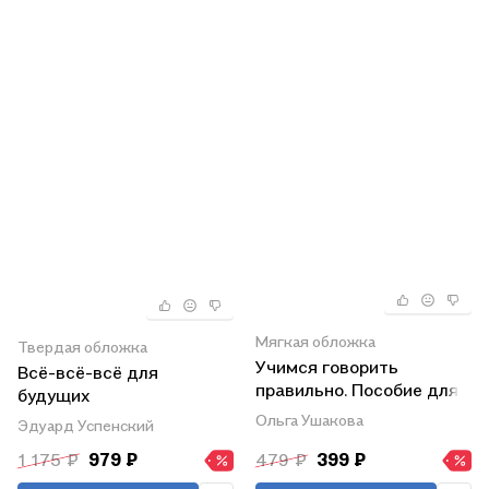
Мягкая обложка
Твердая обложка
Учимся говорить
Всё-всё-всё для
правильно. Пособие для
будущих
детей 6-7 лет
первоклассников
Ольга Ушакова
Эдуард Успенский
1 175 ₽
979 ₽
479 ₽
399 ₽