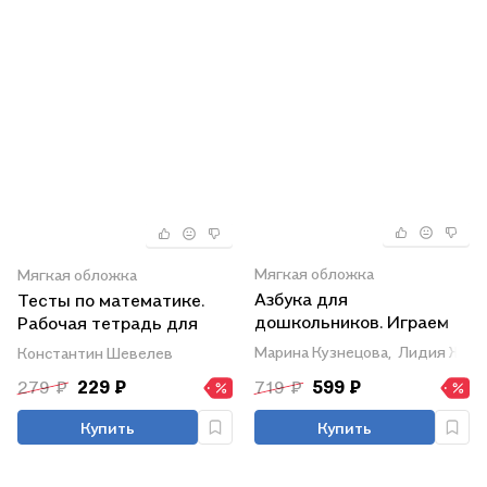
Мягкая обложка
Мягкая обложка
Азбука для
Тесты по математике.
дошкольников. Играем
Рабочая тетрадь для
со звуками и словами.
детей 4-5 лет
Марина Кузнецова,
Лидия Журо
Константин Шевелев
Рабочая тетрадь №2
279 ₽
229 ₽
719 ₽
599 ₽
Купить
Купить