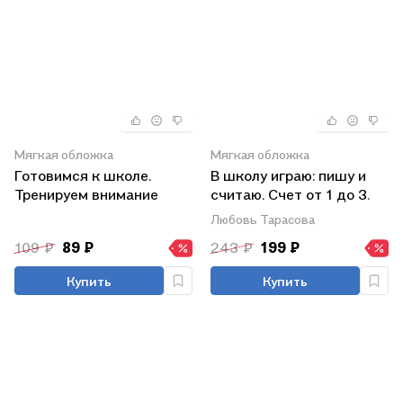
Мягкая обложка
Мягкая обложка
Готовимся к школе.
В школу играю: пишу и
Тренируем внимание
считаю. Счет от 1 до 3.
Тетрадь №1
Любовь Тарасова
109 ₽
89 ₽
243 ₽
199 ₽
Купить
Купить