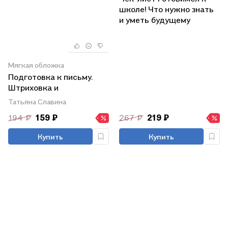
школе! Что нужно знать
и уметь будущему
первокласснику
Мягкая обложка
Подготовка к письму.
Штриховка и
графомоторные дорожки
Татьяна Славина
194 ₽
159 ₽
267 ₽
219 ₽
Купить
Купить