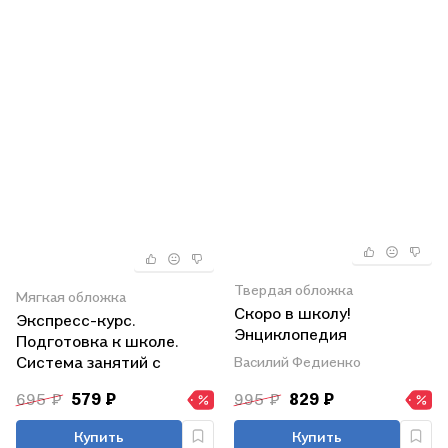
Твердая обложка
Мягкая обложка
Скоро в школу!
Экспресс-курс.
Энциклопедия
Подготовка к школе.
дошкольных наук
Система занятий с
Василий Федиенко
детьми перед
695 ₽
579 ₽
995 ₽
829 ₽
поступлением в школу
Купить
Купить