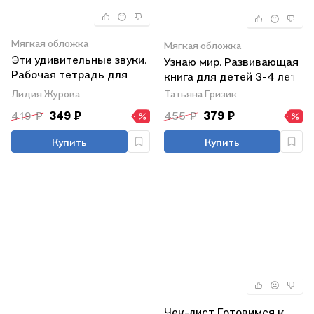
Мягкая обложка
Мягкая обложка
Эти удивительные звуки.
Узнаю мир. Развивающая
Рабочая тетрадь для
книга для детей 3-4 лет
детей 4-5 лет
Татьяна Гризик
Лидия Журова
419 ₽
349 ₽
455 ₽
379 ₽
Купить
Купить
Чек-лист Готовимся к