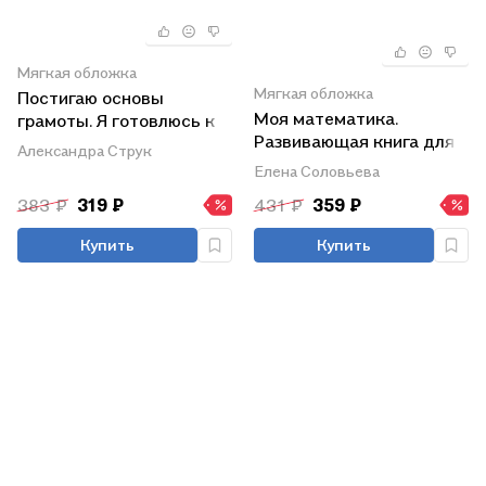
Мягкая обложка
Мягкая обложка
Постигаю основы
Моя математика.
грамоты. Я готовлюсь к
Развивающая книга для
школе
Александра Струк
детей 5-6 лет
Елена Соловьева
383 ₽
319 ₽
431 ₽
359 ₽
Купить
Купить