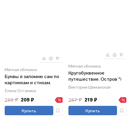
Мягкая обложка
Мягкая обложка
Кругобуквенное
Буквы я запомню сам по
путешествие. Остров "Н".
картинкам и стихам.
Пособие для детей 3-5
Виктория Шиманская
Альбом по подготовке к
Елена Останина
лет
школе
255 ₽
209 ₽
267 ₽
219 ₽
Купить
Купить