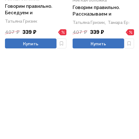
Говорим правильно.
Говорим правильно.
Беседуем и
Рассказываем и
рассказываем. Пособие
сочиняем. Пособие для
Татьяна Гризик
Татьяна Гризик,
Тамара Ерофе
для детей 5-6 лет
детей 6-8 лет
407 ₽
339 ₽
407 ₽
339 ₽
Купить
Купить