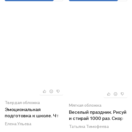
Твердая обложка
Мягкая обложка
Эмоциональная
Веселый праздник. Рисуй
подготовка к школе. Что
и стирай 1000 раз. Скоро
делать, если... боишься?
Елена Ульева
в школу! (с
Татьяна Тимофеева
фломастером)