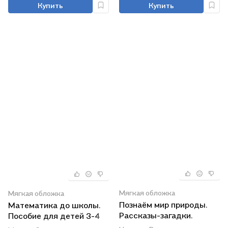
Купить
Купить
Мягкая обложка
Мягкая обложка
Познаём мир природы.
Математика до школы.
Рассказы-загадки.
Пособие для детей 3-4
Пособие для детей 5-7
лет