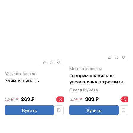
Мягкая обложка
Мягкая обложка
Говорим правильно:
Учимся писать
упражнения по развитию
речи для будущих
Олеся Жукова
первоклассников
328 ₽
269 ₽
371 ₽
309 ₽
Купить
Купить