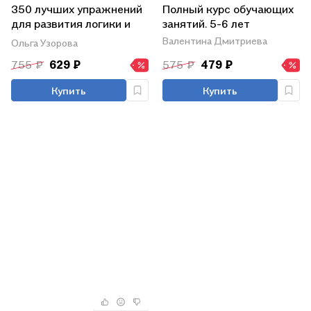
350 лучших упражнений
Полный курс обучающих
для развития логики и
занятий. 5-6 лет
внимания
Валентина Дмитриева
Ольга Узорова
755 ₽
629 ₽
575 ₽
479 ₽
Купить
Купить