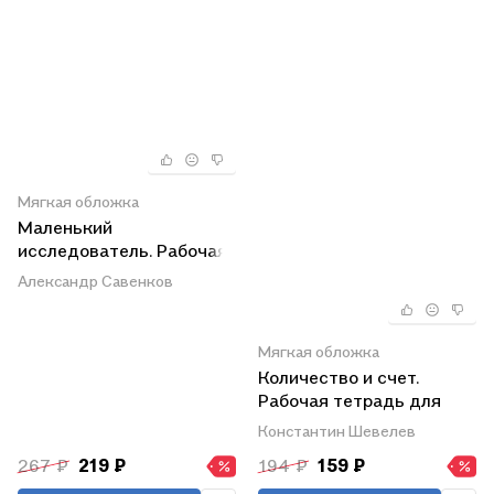
Мягкая обложка
Маленький
исследователь. Рабочая
тетрадь для детей 5-6
Александр Савенков
лет
Мягкая обложка
Количество и счет.
Рабочая тетрадь для
детей 5-6 лет
Константин Шевелев
267 ₽
219 ₽
194 ₽
159 ₽