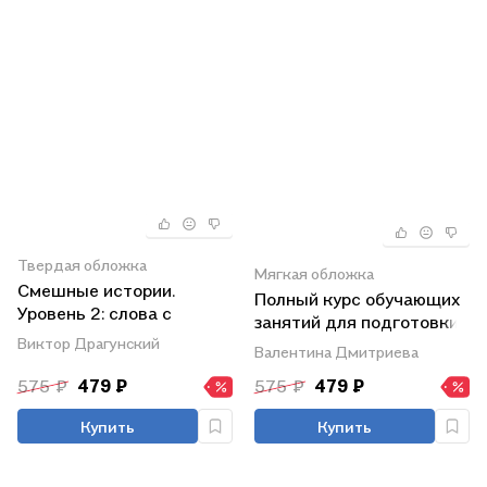
Твердая обложка
Мягкая обложка
Смешные истории.
Полный курс обучающих
Уровень 2: слова с
занятий для подготовки
ударениями
Виктор Драгунский
к школе. 6-7 лет
Валентина Дмитриева
575 ₽
479 ₽
575 ₽
479 ₽
Купить
Купить