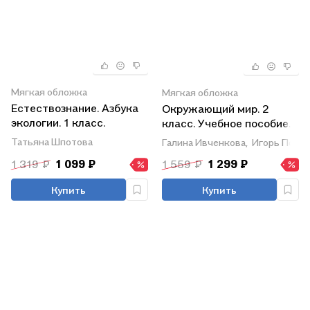
Мягкая обложка
Мягкая обложка
Естествознание. Азбука
Окружающий мир. 2
экологии. 1 класс.
класс. Учебное пособие.
Учебник
В двух частях. Часть 1.
Татьяна Шпотова
Галина Ивченкова,
Игорь Пота
ФГОС 2021
1 319 ₽
1 099 ₽
1 559 ₽
1 299 ₽
Купить
Купить