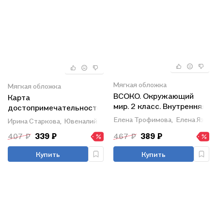
Мягкая обложка
Мягкая обложка
ВСОКО. Окружающий
Карта
мир. 2 класс. Внутренняя
достопримечательностей
система оценки
«Путешествие по земле
Елена Трофимова,
Елена Языка
Ирина Старкова,
Ювеналий Кирюхин
качества образования.
Ленинградской» с QR-
407 ₽
339 ₽
467 ₽
389 ₽
Типовые задания. 10
кодом.
вариантов заданий. ФГОС
Купить
Купить
Новый