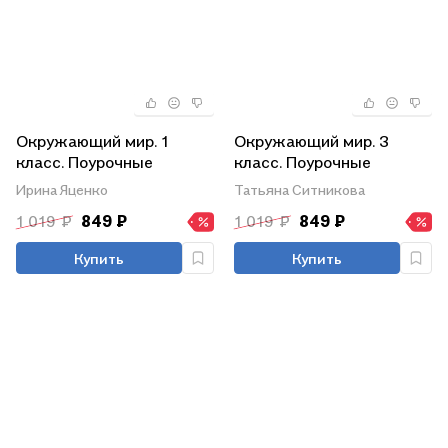
Окружающий мир. 1
Окружающий мир. 3
класс. Поурочные
класс. Поурочные
разработки к УМК
разработки к УМК
Ирина Яценко
Татьяна Ситникова
"Школа России"
"Школа России"
1 019 ₽
849 ₽
1 019 ₽
849 ₽
Купить
Купить