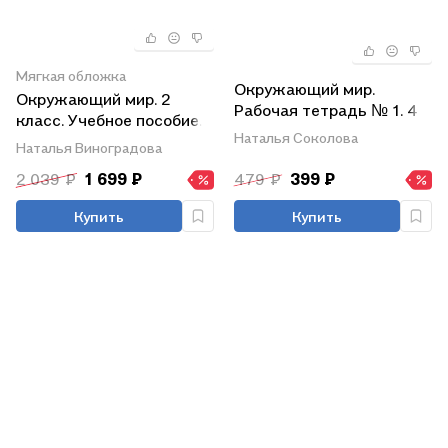
Мягкая обложка
Окружающий мир.
Окружающий мир. 2
Рабочая тетрадь № 1. 4
класс. Учебное пособие.
класс. К учебнику А.А.
Наталья Соколова
В двух частях. Часть 1.
Наталья Виноградова
Плешакова, Е.А.
ФГОС 2021
Крючковой
2 039 ₽
1 699 ₽
479 ₽
399 ₽
"Окружающий мир. 4
класс. В 2-х частях.
Купить
Купить
Часть 1". ФГОС НОВЫЙ (к
новому учебнику)