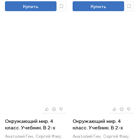
Купить
Купить
Окружающий мир. 4
Окружающий мир. 4
класс. Учебник. В 2-х
класс. Учебник. В 2-х
частях. Часть 2
частях. Часть 1
Анатолий Гин,
Сергей Фаер,
Ирина Андржеевская
Анатолий Гин,
Сергей Фаер,
Ир