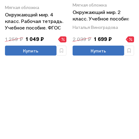
Мягкая обложка
Мягкая обложка
Окружающий мир. 2
Окружающий мир. 4
класс. Учебное пособие.
класс. Рабочая тетрадь.
В двух частях. Часть 2.
Учебное пособие. ФГОС
Наталья Виноградова
ФГОС 2021
2021
1 259 ₽
1 049 ₽
2 039 ₽
1 699 ₽
Купить
Купить