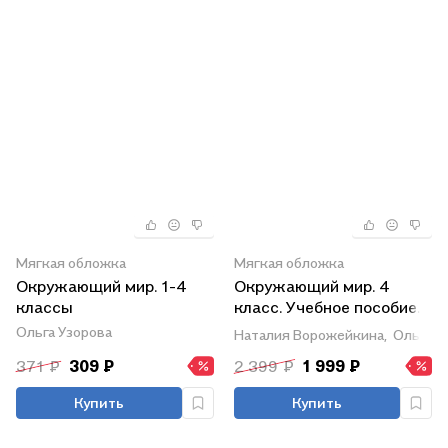
Мягкая обложка
Мягкая обложка
Окружающий мир. 1-4
Окружающий мир. 4
классы
класс. Учебное пособие.
В двух частях. Часть 2.
Ольга Узорова
Наталия Ворожейкина,
Ольга П
ФГОС 2021
371 ₽
309 ₽
2 399 ₽
1 999 ₽
Купить
Купить