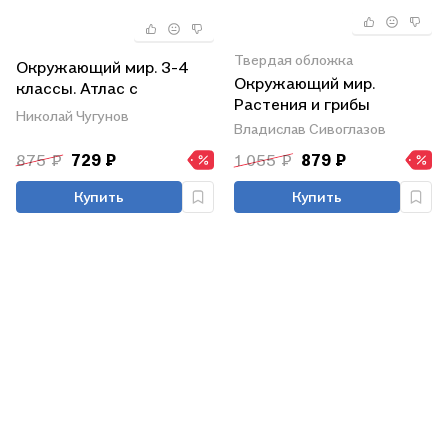
Твердая обложка
Окружающий мир. 3-4
Окружающий мир.
классы. Атлас с
Растения и грибы
комплектом контурных
Николай Чугунов
Владислав Сивоглазов
карт
875 ₽
729 ₽
1 055 ₽
879 ₽
Купить
Купить