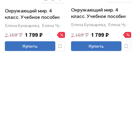
Окружающий мир. 4
Окружающий мир. 4
класс. Учебное пособие.
класс. Учебное пособие.
В 2-х частях. Часть 2
В 2-х частях. Часть 1
Елена Букварева,
Елена Чудино
Елена Букварева,
Елена Чудинова
2 159 ₽
1 799 ₽
2 159 ₽
1 799 ₽
Купить
Купить