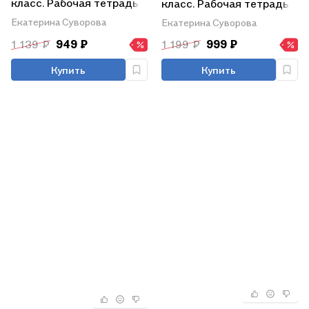
класс. Рабочая тетрадь.
класс. Рабочая тетрадь.
Учебное пособие. ФГОС
Учебное пособие. ФГОС
Екатерина Суворова
Екатерина Суворова
2021
2021
1 139 ₽
949 ₽
1 199 ₽
999 ₽
Купить
Купить