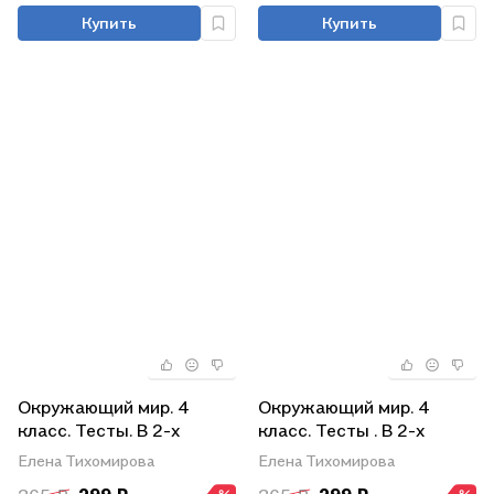
класс. В 2-х частях.
Купить
Купить
Часть 2». ФГОС НОВЫЙ
(к новому учебнику)
Окружающий мир. 4
Окружающий мир. 4
класс. Тесты. В 2-х
класс. Тесты . В 2-х
частях. Часть 2. К
частях. Часть 1. К
Елена Тихомирова
Елена Тихомирова
учебнику А.А. Плешакова,
учебнику А.А. Плешакова,