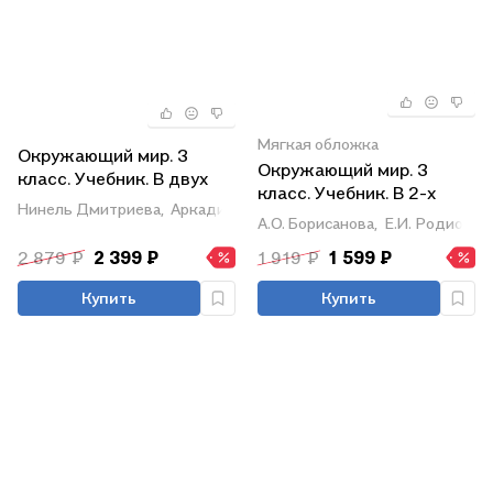
Мягкая обложка
Окружающий мир. 3
Окружающий мир. 3
класс. Учебник. В двух
класс. Учебник. В 2-х
частях. Часть 2
Нинель Дмитриева,
Аркадий Казаков
частях. Часть 2
А.О. Борисанова,
Е.И. Родионова
2 879 ₽
2 399 ₽
1 919 ₽
1 599 ₽
Купить
Купить