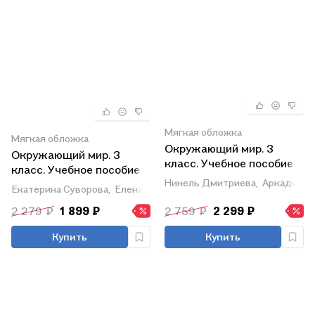
Мягкая обложка
Мягкая обложка
Окружающий мир. 3
Окружающий мир. 3
класс. Учебное пособие.
класс. Учебное пособие.
В двух частях. Часть 1.
Нинель Дмитриева,
Аркадий К
В двух частях. Часть 2.
Екатерина Суворова,
Елена Купирова
ФГОС 2021
ФГОС 2021
2 279 ₽
1 899 ₽
2 759 ₽
2 299 ₽
Купить
Купить