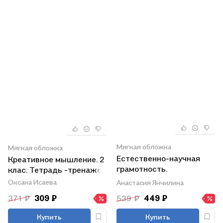
Мягкая обложка
Мягкая обложка
Естественно-научная
Креативное мышление. 2
грамотность.
клас. Тетрадь -тренажер
Окружающий мир. 2
Оксана Исаева
Анастасия Янчилина
класс. Тетрадь-
371 ₽
309 ₽
539 ₽
449 ₽
тренажёр
Купить
Купить