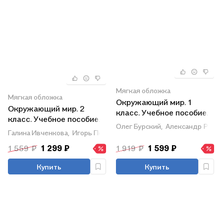
Мягкая обложка
Мягкая обложка
Окружающий мир. 1
Окружающий мир. 2
класс. Учебное пособие.
класс. Учебное пособие.
В двух частях. Часть 1.
Олег Бурский,
Александр Раути
В двух частях. Часть 2.
Галина Ивченкова,
Игорь Потапов,
Елена Саплина
ФГОС 2021
ФГОС 2021
1 559 ₽
1 299 ₽
1 919 ₽
1 599 ₽
Купить
Купить