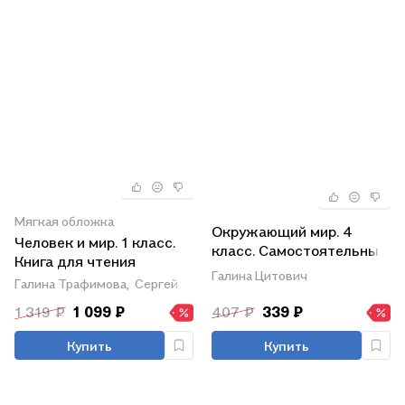
Мягкая обложка
Окружающий мир. 4
Человек и мир. 1 класс.
класс. Самостоятельные
Книга для чтения
и контрольные работы. В
Галина Цитович
Галина Трафимова,
Сергей Трафимов
2-х частях. Часть 2. К
учебнику А.А. Плешакова,
1 319 ₽
1 099 ₽
407 ₽
339 ₽
Е.А. Крючковой
"Окружающий мир. 4
Купить
Купить
класс. В 2-х частях.
Часть 2"