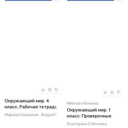
Окружающий мир. 4
Мягкая обложка
класс. Рабочая тетрадь.
Окружающий мир. 1
В 2-х частях. Часть 1.
Марина Новицкая,
Андрей Плешаков
класс. Проверочные
ФГОС 2021
работы. ФГОС
Екатерина Соболева