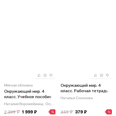
Окружающий мир. 4
Мягкая обложка
класс. Рабочая тетрадь
Окружающий мир. 4
№ 2. К учебнику А.А.
класс. Учебное пособие.
Наталья Соколова
Плешакова, Е.А.
В двух частях. Часть 1.
Наталия Ворожейкина,
Ольга Поглазова,
Виктор Шилин
Крючковой
ФГОС 2021
2 399 ₽
1 999 ₽
455 ₽
379 ₽
«Окружающий мир. 4