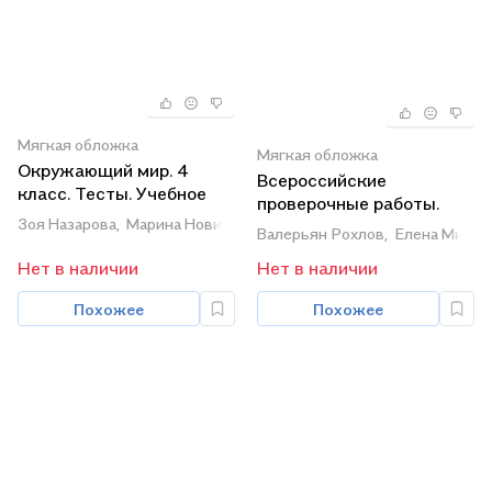
Мягкая обложка
Мягкая обложка
Окружающий мир. 4
Всероссийские
класс. Тесты. Учебное
проверочные работы.
пособие
Зоя Назарова,
Марина Новицкая,
Андрей Плешаков
Окружающий мир. 4
Валерьян Рохлов,
Елена Мишня
класс. Рабочая тетрадь.
Нет в наличии
Нет в наличии
В двух частях. Часть 1
Похожее
Похожее