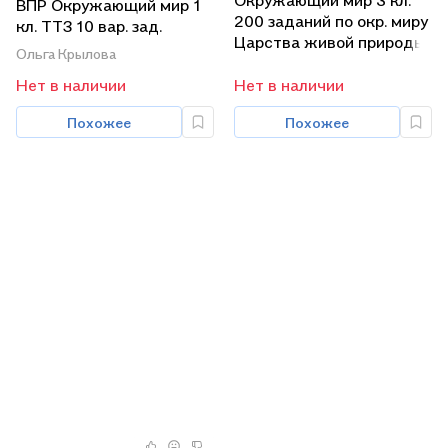
ВПР Окружающий мир 1
200 заданий по окр. миру
кл. ТТЗ 10 вар. зад.
Царства живой природы
(мВПРНачШкТТЗ)
Ольга Крылова
(к уч. Ивчековой) (мПЗ)
Крылова (ФГОС)
Мошнина (ФГОС)
Нет в наличии
Нет в наличии
Похожее
Похожее