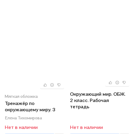
Окружающий мир. ОБЖ.
Мягкая обложка
2 класс. Рабочая
Тренажёр по
тетрадь
окружающему миру. 3
класс. К учебнику А.А.
Елена Тихомирова
Плешакова
Нет в наличии
Нет в наличии
"Окружающий мир. 3