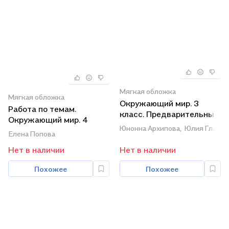
Мягкая обложка
Мягкая обложка
Окружающий мир. 3
Работа по темам.
класс. Предварительный
Окружающий мир. 4
контроль. Текущий
Юнонна Архипова,
Юлия Глагол
класс. Рабочая тетрадь
Елена Попова
контроль. Итоговый
контроль
Нет в наличии
Нет в наличии
Похожее
Похожее