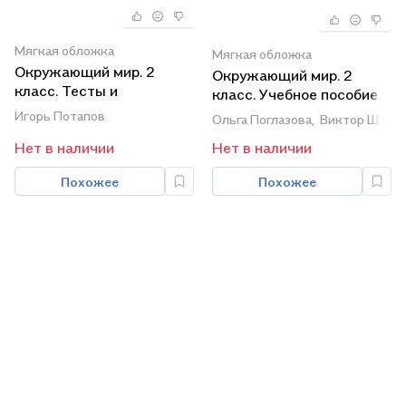
Мягкая обложка
Мягкая обложка
Окружающий мир. 2
Окружающий мир. 2
класс. Тесты и
класс. Учебное пособие.
самостоятельные
В двух частях. Часть 1
Игорь Потапов
Ольга Поглазова,
Виктор Шили
работы для текущего
Нет в наличии
Нет в наличии
контроля. К учебнику Г.Г.
Ивченковой, И.В.
Похожее
Похожее
Потапова