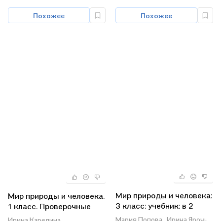
Похожее
Похожее
Мир природы и человека:
Мир природы и человека.
3 класс: учебник: в 2
1 класс. Проверочные
частях. Часть 2 (для
работы (для
Мария Попова,
Ирина Ярочкина,
Ирина Карелина