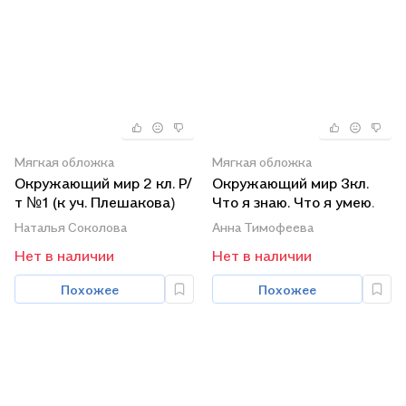
Мягкая обложка
Мягкая обложка
Окружающий мир 2 кл. Р/
Окружающий мир 3кл.
т №1 (к уч. Плешакова)
Что я знаю. Что я умею.
(21,24,25 изд.) (мУМК)
Тетрадь проверочных
Наталья Соколова
Анна Тимофеева
Соколова (ФГОС) (к нов.
работ в 2ч.Ч.2
Нет в наличии
Нет в наличии
ФПУ)
Похожее
Похожее