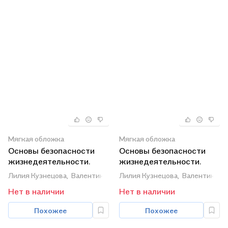
Мягкая обложка
Мягкая обложка
Основы безопасности
Основы безопасности
жизнедеятельности.
жизнедеятельности.
Рабочая тетрадь. 2
Рабочая тетрадь. 4
Лилия Кузнецова,
Валентина Маевская
Лилия Кузнецова,
Валентина М
класси
класса
Нет в наличии
Нет в наличии
Похожее
Похожее