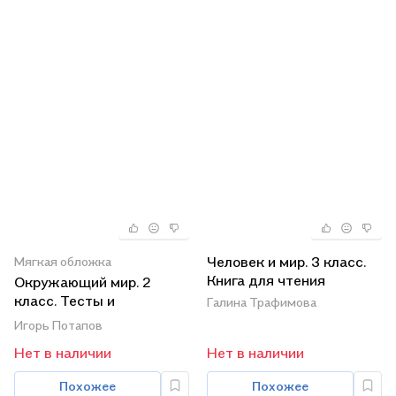
Человек и мир. 3 класс.
Мягкая обложка
Книга для чтения
Окружающий мир. 2
класс. Тесты и
Галина Трафимова
самостоятельные
Игорь Потапов
работы для текущего
Нет в наличии
Нет в наличии
контроля. К учебнику Г.Г.
Ивченковой, И.В.
Похожее
Похожее
Потапова "Окружающий