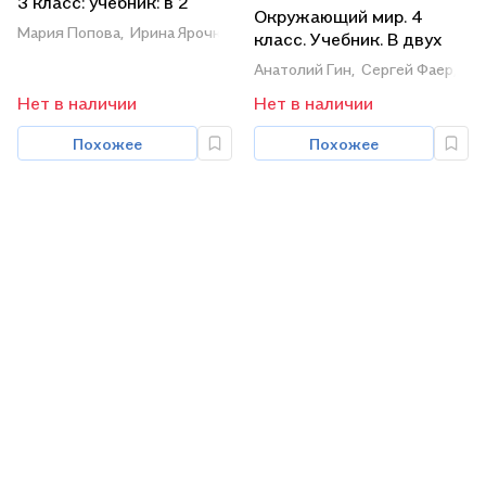
3 класс: учебник: в 2
Окружающий мир. 4
частях. Часть 1 (для
Мария Попова,
Ирина Ярочкина,
Наталия Матвеева
класс. Учебник. В двух
обучающихся с
частях. Часть вторая
Анатолий Гин,
Сергей Фаер,
Ир
интеллектуальными
нарушениями)
Нет в наличии
Нет в наличии
Похожее
Похожее