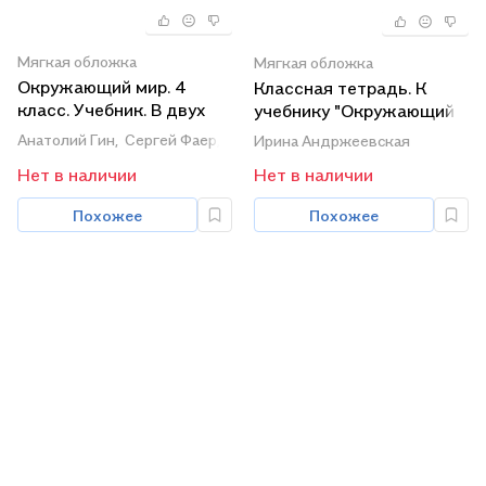
Мягкая обложка
Мягкая обложка
Окружающий мир. 4
Классная тетрадь. К
класс. Учебник. В двух
учебнику "Окружающий
частях. Часть первая
мир. 4 класс". В двух
Анатолий Гин,
Сергей Фаер,
Ирина Андржеевская
Ирина Андржеевская
частях. Часть 2
Нет в наличии
Нет в наличии
Похожее
Похожее