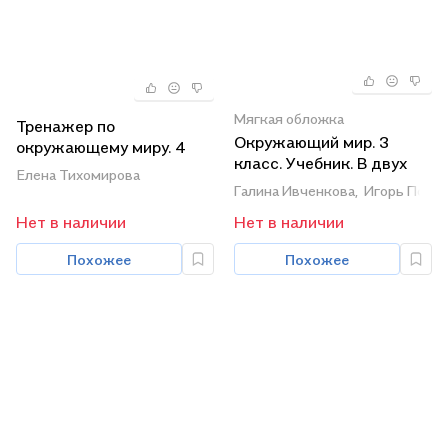
Мягкая обложка
Тренажер по
Окружающий мир. 3
окружающему миру. 4
класс. Учебник. В двух
класс: к учебнику А.А.
Елена Тихомирова
частях. Часть 1
Плешакова, Е.А.
Галина Ивченкова,
Игорь Пота
Крючковой
Нет в наличии
Нет в наличии
«Окружающий мир. 4
класс. В 2-х частях».
Похожее
Похожее
ФГОС (к новому
учебнику)