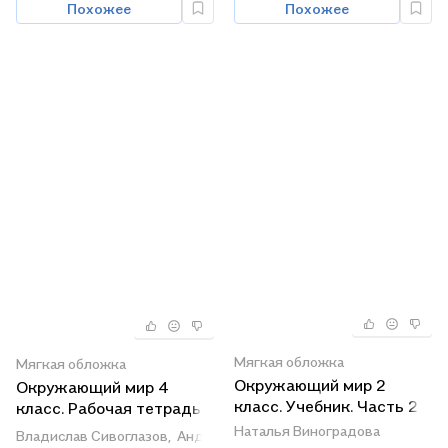
Похожее
Похожее
Мягкая обложка
Мягкая обложка
Окружающий мир 2
Окружающий мир 4
класс. Учебник. Часть 2
класс. Рабочая тетрадь.
Часть 2
Наталья Виноградова
Владислав Сивоглазов,
Андрей Саплин,
Елена Саплина