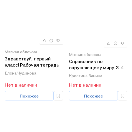
Мягкая обложка
Мягкая обложка
Здравствуй, первый
Справочник по
класс! Рабочая тетрадь
окружающему миру. 3-4
для адаптации ребенка в
Елена Чудинова
классы
Кристина Занина
школе (1-5 недели)
Нет в наличии
Нет в наличии
Похожее
Похожее