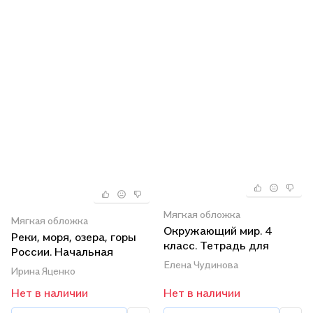
Мягкая обложка
Мягкая обложка
Окружающий мир. 4
Реки, моря, озера, горы
класс. Тетрадь для
России. Начальная
тренировки и
Елена Чудинова
школа
Ирина Яценко
самопроверки. Учебное
пособие
Нет в наличии
Нет в наличии