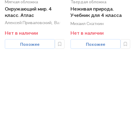
Мягкая обложка
Твердая обложка
Окружающий мир. 4
Неживая природа.
класс. Атлас
Учебник для 4 класса
начальной школы
Алексей Приваловский,
Валерий Клоков,
Лора Краснова
Михаил Скаткин
Нет в наличии
Нет в наличии
Похожее
Похожее