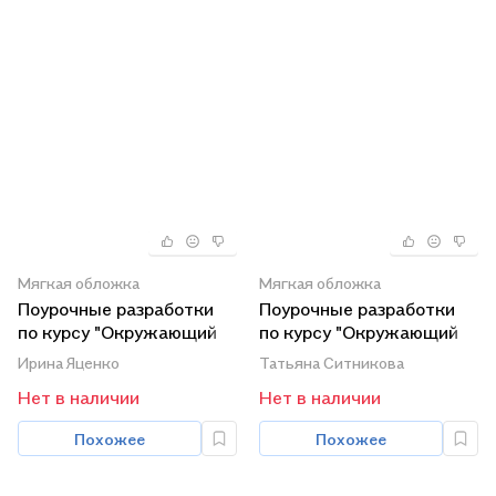
Мягкая обложка
Мягкая обложка
Поурочные разработки
Поурочные разработки
по курсу "Окружающий
по курсу "Окружающий
мир". 1 класс. К УМК А.А.
мир". 3 класс. К УМК А.А.
Ирина Яценко
Татьяна Ситникова
Плешакова ("Школа
Плешакова ("Школа
Нет в наличии
Нет в наличии
России"). Пособие для
России"). Пособие для
учителя. ФГОС Новый
учителя. ФГОС Новый
Похожее
Похожее