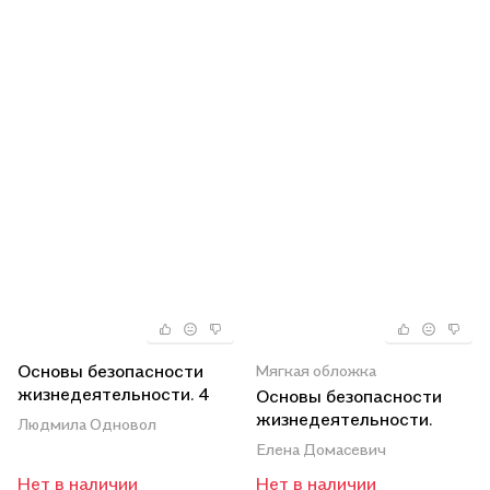
Основы безопасности
Мягкая обложка
жизнедеятельности. 4
Основы безопасности
класс. Памятки
жизнедеятельности.
Людмила Одновол
Тетрадь заданий. 4
Елена Домасевич
класс
Нет в наличии
Нет в наличии