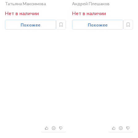
1 класс
тренировки и
Татьяна Максимова
Андрей Плешаков
самопроверки. В 2
Нет в наличии
Нет в наличии
частях. Часть 1
Похожее
Похожее