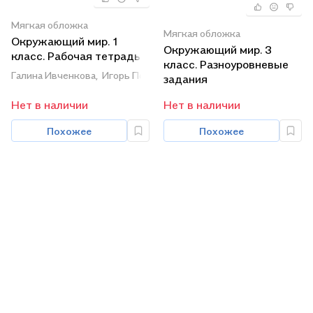
Мягкая обложка
Мягкая обложка
Окружающий мир. 1
Окружающий мир. 3
класс. Рабочая тетрадь
класс. Разноуровневые
№2 к учебнику Г.Г.
Галина Ивченкова,
Игорь Потапов
задания
Ивченковой, И.В.
Потапова "Окружающий
Нет в наличии
Нет в наличии
мир"
Похожее
Похожее