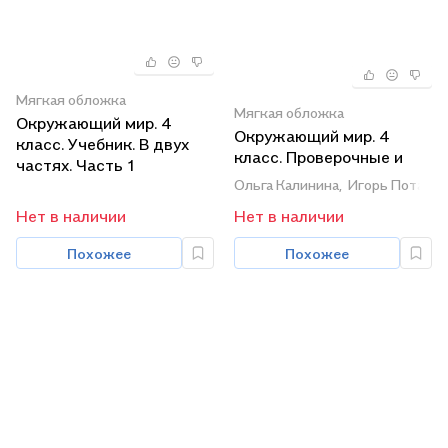
Мягкая обложка
Мягкая обложка
Окружающий мир. 4
Окружающий мир. 4
класс. Учебник. В двух
класс. Проверочные и
частях. Часть 1
диагностические
Ольга Калинина,
Игорь Потапов
работы. К учебнику И.В.
Нет в наличии
Нет в наличии
Потапова, Г.Г.
Ивченковой, Е.В.
Похожее
Похожее
Саплиной, А.И. Саплина
"Окружающий мир"