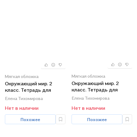
Мягкая обложка
Мягкая обложка
Окружающий мир. 2
Окружающий мир. 2
класс. Тетрадь для
класс. Тетрадь для
практических работ № 1
практических работ № 2
Елена Тихомирова
Елена Тихомирова
с дневником
с дневником
Нет в наличии
Нет в наличии
наблюдений. К учебнику
наблюдений. К учебнику
А.А. Плешакова
А.А. Плешакова
Похожее
Похожее
Окружающий мир. 2
Окружающий мир. 2
класс. В 2-х частях.
класс. В 2-х частях.