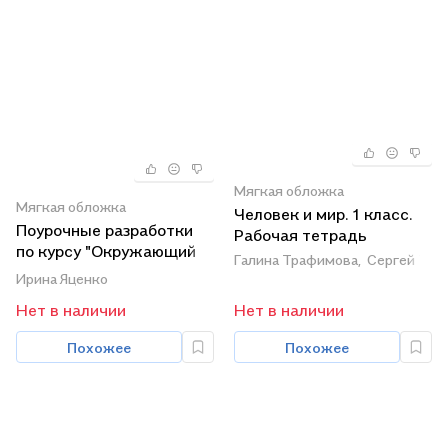
Мягкая обложка
Мягкая обложка
Человек и мир. 1 класс.
Поурочные разработки
Рабочая тетрадь
по курсу "Окружающий
Галина Трафимова,
Сергей Тра
мир". 2 класс. К УМК А.А.
Ирина Яценко
Плешакова ("Школа
Нет в наличии
Нет в наличии
России"). Пособие для
учителя. Новый ФГОС
Похожее
Похожее