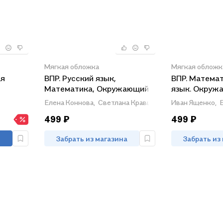
Мягкая обложка
Мягкая обложк
ая
ВПР. Русский язык,
ВПР. Математ
Математика, Окружающий
язык. Окруж
ГОС
мир, Литературное чтение. 4
класс. Униве
Елена Коннова,
Светлана Кравцова,
Светлана Урине
Иван Ященко,
класс. 20 тренировочных
сборник зада
499 ₽
499 ₽
вариантов. ФГОС НОО 2026
задания. 24 
Забрать из магазина
Забрать из