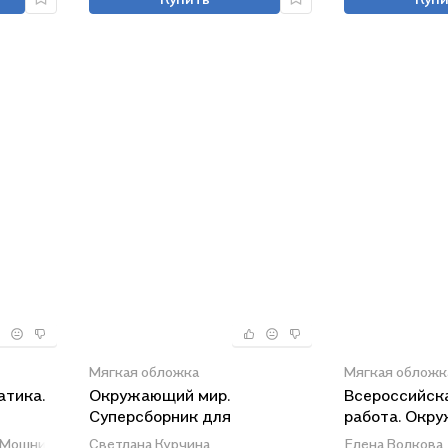
Мягкая обложка
Мягкая обложк
атика.
Окружающий мир.
Всероссийск
Суперсборник для
работа. Окр
подготовки к
класс. Типов
 Мошнина,
Светлана Батырева
Светлана Курчина
Елена Волкова,