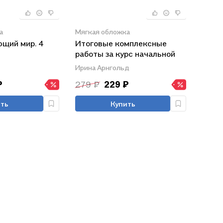
а
Мягкая обложка
ющий мир. 4
Итоговые комплексные
работы за курс начальной
школы. Русский язык.
Ирина Арнгольд
Литературное чтение.
₽
279 ₽
229 ₽
Математика. Окружающий
мир. ФГОС
ть
Купить