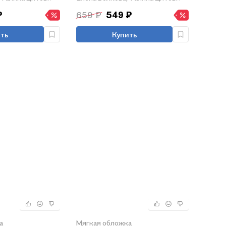
аданий
вариантов заданий
₽
659 ₽
549 ₽
ть
Купить
а
Мягкая обложка