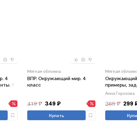
Мягкая обложка
Мягкая обложк
. 4
ВПР. Окружающий мир. 4
Окружающий 
нты. 10
класс
примеры, зад
классы
Анна Горохова
419 ₽
349 ₽
365 ₽
299 
Купить
Купи