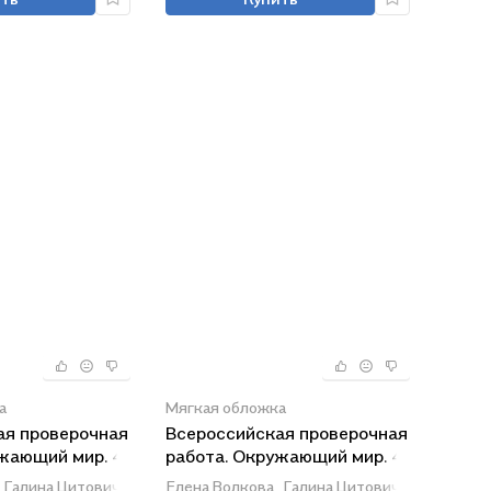
а
Мягкая обложка
ая проверочная
Всероссийская проверочная
ужающий мир. 4
работа. Окружающий мир. 4
ые задания. 25
класс. Типовые задания. 10
Галина Цитович
Елена Волкова,
Галина Цитович