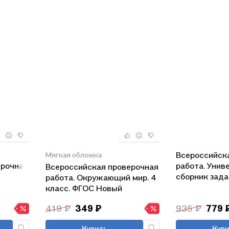
Всероссийск
Мягкая обложка
ерочная
работа. Унив
Всероссийская проверочная
ьной
сборник зада
работа. Окружающий мир. 4
Математика. 
класс. ФГОС Новый
ОС
Окружающий м
419 ₽
349 ₽
935 ₽
779 
24 варианта.
задания. ФГ
Купить
Купи