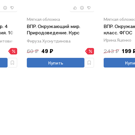
Мягкая обложка
Мягкая обложк
. 4
ВПР. Окружающий мир.
ВПР. Окружа
ия. 10
Природоведение. Курс
класс. ФГОС
начальной школы
Ирина Яценко
Цитович
Фируза Хуснутдинова
60 ₽
49 ₽
243 ₽
199 
Купить
Купи