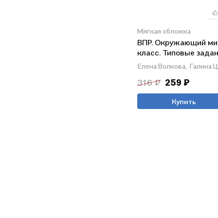
Мягкая обложка
ВПР. Окружающий мир
класс. Типовые задан
вариантов заданий.
Елена Волкова,
Галина 
Подробные критерии
316 ₽
259 ₽
оценивания. Ответы
Купить