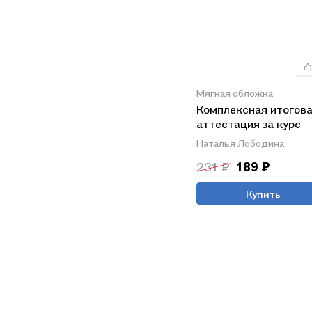
Мягкая обложка
Комплексная итогов
аттестация за курс
начальной школы. Ф
Наталья Лободина
231 ₽
189 ₽
Купить