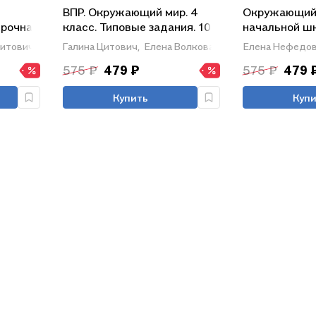
ВПР. Окружающий мир. 4
Окружающий 
ерочная
класс. Типовые задания. 10
начальной ш
овые
вариантов заданий.
Интенсивная
Цитович
Галина Цитович,
Елена Волкова
Елена Нефедов
в
Подробные критерии
ВПР
575 ₽
479 ₽
575 ₽
479 
оценивания. Ответы
. С
Купить
Купи