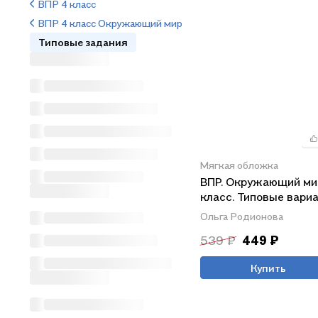
ВПР 4 класс
ВПР 4 класс Окружающий мир
Типовые задания
Мягкая обложка
ВПР. Окружающий мир
класс. Типовые вариа
типовых вариантов.
Ольга Родионова
Подробные критерии
539 ₽
449 ₽
оценивания. Ответы
Купить