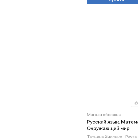
Мягкая обложка
Русский язык. Матем
Окружающий мир:
суперсборник
Татьяна Хиленко,
Рауза