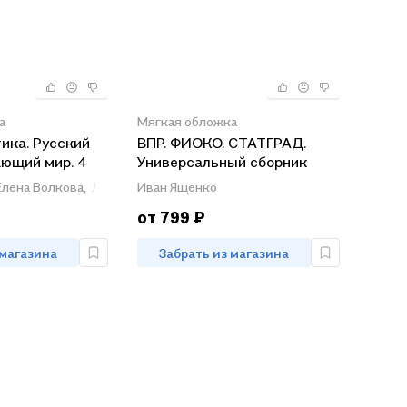
а
Мягкая обложка
ика. Русский
ВПР. ФИОКО. СТАТГРАД.
ающий мир. 4
Универсальный сборник
рсальный
заданий. Математика.
ва
Елена Волкова,
Людмила Комиссарова
Иван Ященко
ний. Типовые
Русский язык. Окружающий
от 799 ₽
варианта
мир. Литературное чтение. 4
класс. 24 варианта. Типовые
 магазина
Забрать из магазина
задания