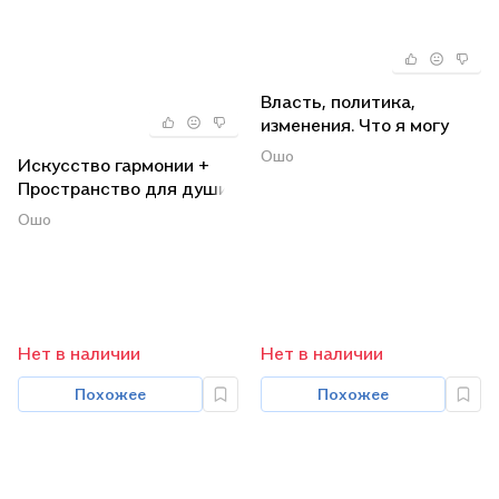
Власть, политика,
изменения. Что я могу
сделать, чтобы мир стал
Ошо
Искусство гармонии +
лучше? + Свобода.
Пространство для души
Храбрость быть собой +
+ Скрытая гармония
Зрелость.
Ошо
(комплект из 3 книг)
Ответственность быть
самим собой + Разум.
Творческий отклик на
сейчас (комплект из 4-х
книг в упаковке)
Нет в наличии
Нет в наличии
Похожее
Похожее