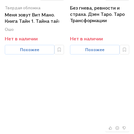
Без гнева, ревности и
Твердая обложка
страха. Дзен Таро. Таро
Меня зовут Вит Мано.
Трансформации
Книга Тайн 1. Тайна тайн
(комплект из 3 книг)
(комплект из 3 книг)
Ошо
Нет в наличии
Нет в наличии
Похожее
Похожее