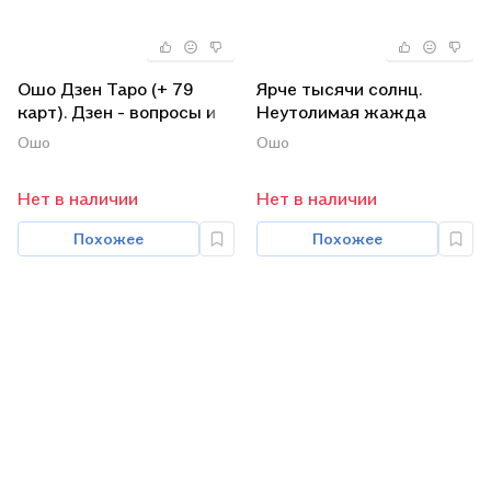
Ошо Дзен Таро (+ 79
Ярче тысячи солнц.
карт). Дзен - вопросы и
Неутолимая жажда
ответы (комплект из 2
познания (комплект из 2
Ошо
Ошо
книг + карты)
книг)
Нет в наличии
Нет в наличии
Похожее
Похожее