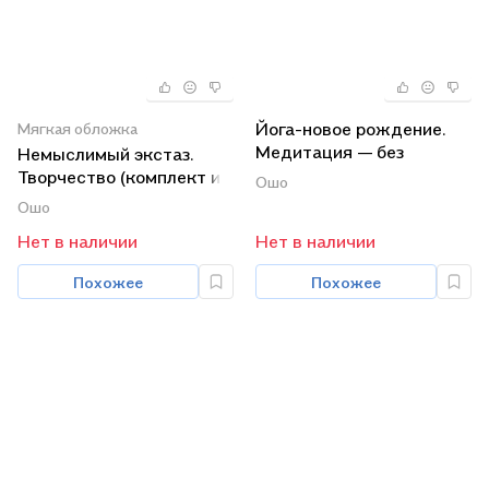
Йога-новое рождение.
Мягкая обложка
Медитация — без
Немыслимый экстаз.
мистификаций (Коплект
Творчество (комплект из
Ошо
из 2 книг)
2 книг)
Ошо
Нет в наличии
Нет в наличии
Похожее
Похожее