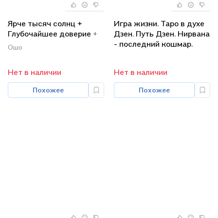
Ярче тысяч солнц +
Игра жизни. Таро в духе
Глубочайшее доверие +
Дзен. Путь Дзен. Нирвана
Завтрак гораздо важнее
- последний кошмар.
Ошо
(Комплект из 3-х книг)
Поиск: Беседы о десяти
быках Дзен (комплект из
Нет в наличии
Нет в наличии
4 книг)
Похожее
Похожее