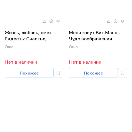
Жизнь, любовь, смех.
Меня зовут Вит Мано...
Радость: Счастье,
Чудо воображения.
которое приходит
Медитация -
Ошо
Ошо
изнутри (комплект из 2
величайшее
книг)
приключение (комплект
Нет в наличии
Нет в наличии
из 3 книг)
Похожее
Похожее