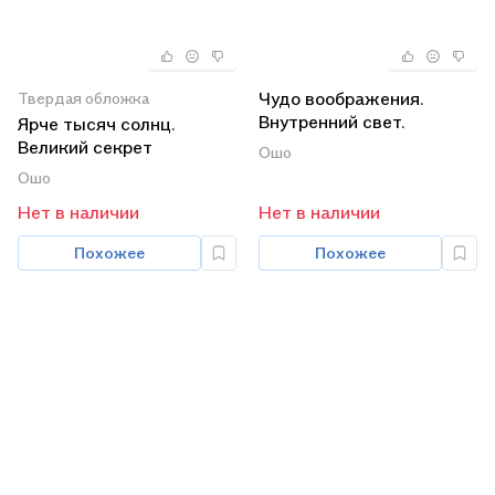
Чудо воображения.
Твердая обложка
Внутренний свет.
Ярче тысяч солнц.
Исцеление души
Великий секрет
Ошо
(комплект из 3 книг)
(комплект из 2 книг)
Ошо
Нет в наличии
Нет в наличии
Похожее
Похожее