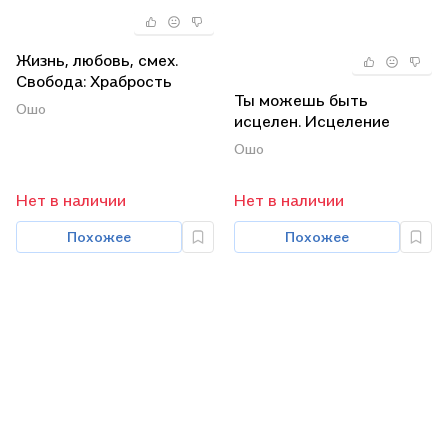
Жизнь, любовь, смех.
Свобода: Храбрость
Ты можешь быть
быть собой. Творчество:
Ошо
исцелен. Исцеление
Высвобождение
души. Медитация -
внутренних сил
Ошо
величайшее
(комплект из 3 книг)
приключение (комплект
Нет в наличии
Нет в наличии
3 книг)
Похожее
Похожее