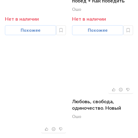
побед + Как победить
внутренних драконов +
Ошо
Медитации для занятых
Нет в наличии
Нет в наличии
людей (комплект из 3
книг)
Похожее
Похожее
Любовь, свобода,
одиночество. Новый
взгляд на отношения +
Ошо
Свобода. Храбрость
быть собой + Свобода от
прошлого (комплект из