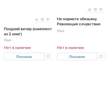
Не кормите обезьяну.
Революция сочувствия.
Поздний вечер (комплект
Под властью чувств. С
Ошо
из 2 книг)
любовью, Ошо (комплект
из 4 книг)
Ошо
Нет в наличии
Нет в наличии
Похожее
Похожее