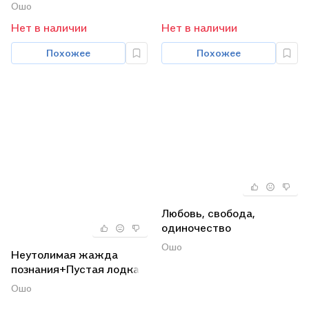
х книг)
Ошо
ребенка (комплект из 3
книг)
Нет в наличии
Нет в наличии
Похожее
Похожее
Любовь, свобода,
одиночество
7БЦ+Главное-
Ошо
Неутолимая жажда
быть+Мужчина vs
познания+Пустая лодка
Женщина (комплект из 3
(комплект из 2-х книг)
книг)
Ошо