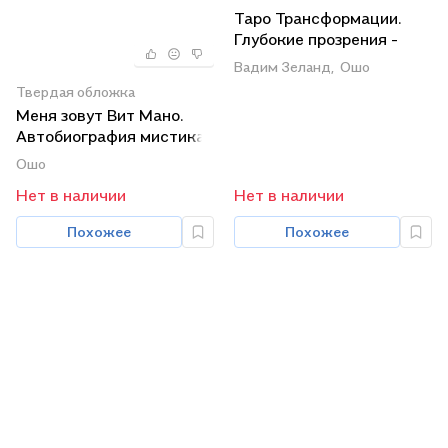
Таро Трансформации.
Глубокие прозрения -
каждый день. Таро
Вадим Зеланд,
Ошо
пространства вариантов.
Твердая обложка
Чудо медитации. Секрет
Меня зовут Вит Мано.
трансформации
Автобиография мистика.
(комплект из 2 книг +
Азбука осознанности.
Ошо
DVD)
Путь мистика (комплект
Нет в наличии
Нет в наличии
из 4 книг)
Похожее
Похожее