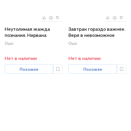
Неутолимая жажда
Завтрак гораздо важнее.
познания. Нирвана
Веря в невозможное
(комплект из 2 книг)
перед завтраком
Ошо
Ошо
(комплект из 2 книг)
Нет в наличии
Нет в наличии
Похожее
Похожее