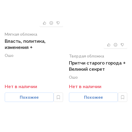
Мягкая обложка
Власть, политика,
изменения +
Нераскаявшиеся + Душа
Ошо
Твердая обложка
планеты (комплект из 3
Притчи старого города +
книг)
Великий секрет
(комплект из 2 книг)
Ошо
Нет в наличии
Нет в наличии
Похожее
Похожее