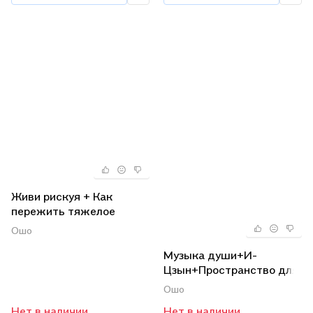
Живи рискуя + Как
пережить тяжелое
время + Сила луны
Ошо
(комплект из 3 книг)
Музыка души+И-
Цзын+Пространство для
души (комплект из 3-х
Ошо
книг)
Нет в наличии
Нет в наличии