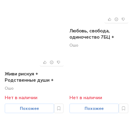
Любовь, свобода,
одиночество 7БЦ +
Любовь-правило + На все
Ошо
есть своя причина
(комплект из 3 книг)
Живи рискуя +
Родственные души +
Книга о путешествиях во
Ошо
времени (комплект из 3
Нет в наличии
Нет в наличии
книг)
Похожее
Похожее