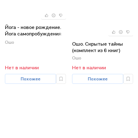
Йога - новое рождение.
Йога самопробуждения:
расширение сознания
Ошо
Ошо. Скрытые тайны
при помощи мудрости
(комплект из 6 книг)
тела (комплект из 2 книг)
Ошо
Нет в наличии
Нет в наличии
Похожее
Похожее