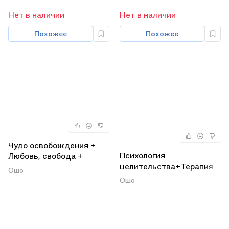
Нет в наличии
Нет в наличии
Похожее
Похожее
Чудо освобождения +
Психология
Любовь, свобода +
целительства+Терапия
Притчи старого города
Ошо
Ошо+Исцеление души
(комплект из 3 книг)
Ошо
(комплект из 3 книг)