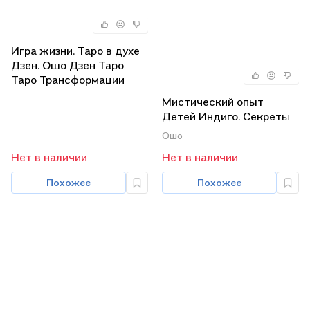
Игра жизни. Таро в духе
Дзен. Ошо Дзен Таро
Таро Трансформации
(комплект из 3 книг)
Мистический опыт
Детей Индиго. Секреты
поведения детей. Дети
Ошо
вселенной (0618)
Нет в наличии
Нет в наличии
(комплект из 3 книг)
Похожее
Похожее