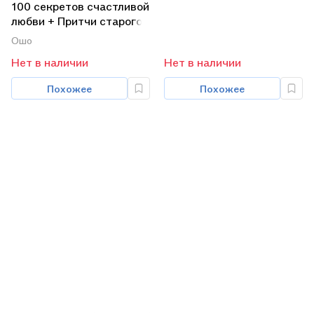
3-х книг в упаковке)
100 секретов счастливой
любви + Притчи старого
города + Сострадание +
Ошо
Главное-быть (комплект
Нет в наличии
Нет в наличии
из 4 книг)
Похожее
Похожее