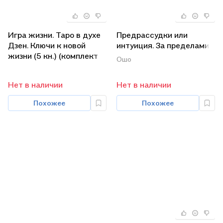
Игра жизни. Таро в духе
Предрассудки или
Дзен. Ключи к новой
интуиция. За пределами
жизни (5 кн.) (комплект
просветления (комплект
Ошо
из 6 книг)
из 2 книг)
Нет в наличии
Нет в наличии
Похожее
Похожее