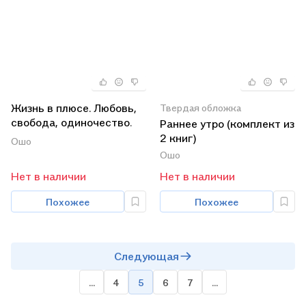
Жизнь в плюсе. Любовь,
Твердая обложка
свобода, одиночество.
Раннее утро (комплект из
Главное - быть
2 книг)
Ошо
(комплект из 3 книг)
Ошо
Нет в наличии
Нет в наличии
Похожее
Похожее
Следующая
...
4
5
6
7
...