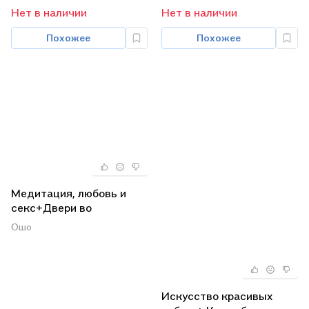
Нет в наличии
Нет в наличии
Похожее
Похожее
Медитация, любовь и
секс+Двери во
внутренний
Ошо
мир+Внутренний свет
(комплект из 3 книг)
Искусство красивых