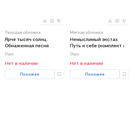
Твердая обложка
Мягкая обложка
Ярче тысяч солнц.
Немыслимый экстаз.
Обнаженная песня
Путь к себе (комплект из
(комплект из 2 книг)
2 книг)
Ошо
Ошо
Нет в наличии
Нет в наличии
Похожее
Похожее