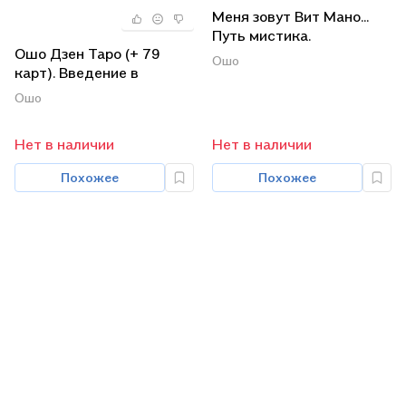
Меня зовут Вит Мано...
Путь мистика.
Ошо Дзен Таро (+ 79
Глубочайшее доверие к
Ошо
карт). Введение в
жизни (комплект из 3
практику дзен (комплект
книг)
Ошо
из 2 книг + карты)
Нет в наличии
Нет в наличии
Похожее
Похожее