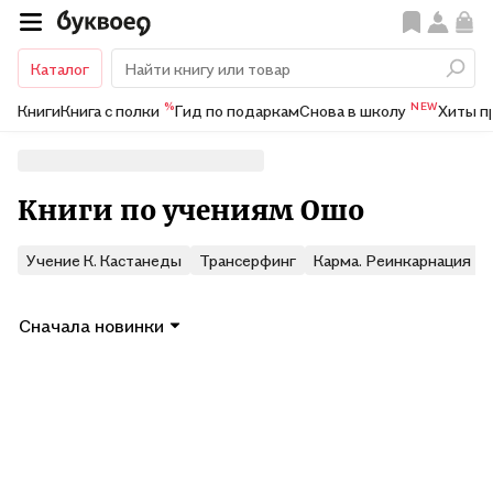
Каталог
%
NEW
Книги
Книга с полки
Гид по подаркам
Снова в школу
Хиты п
Книги по учениям Ошо
Учение К. Кастанеды
Трансерфинг
Карма. Реинкарнация
Сначала новинки
Показать ещё