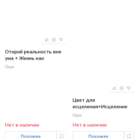
Открой реальность вне
ума + Жизнь как
творчество + Мысль
Ошо
творит реальность
(комплект из 3 книг)
Цвет для
исцеления+Исцеление
от травм+Исцеление
Ошо
души (комплект из 3-х
Нет в наличии
Нет в наличии
книг)
Похожее
Похожее