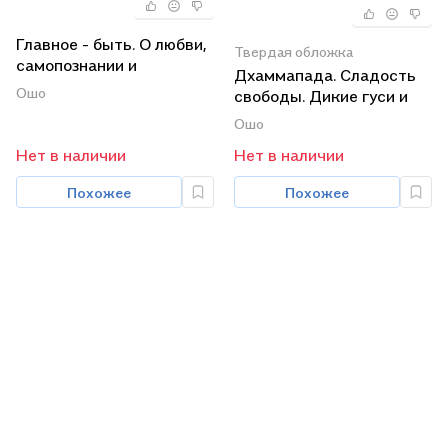
Главное - быть. О любви,
Твердая обложка
самопознании и
Дхаммапада. Сладость
взаимоотношениях +
Ошо
свободы. Дикие гуси и
Свобода от прошлого +
вода
Ошо
Стать собой. Путь к
самопознанию (комплект
Нет в наличии
Нет в наличии
из 3-х книг в упаковке)
Похожее
Похожее