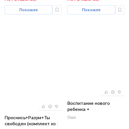
Похожее
Похожее
Воспитание нового
ребенка +
Гиперактивный ребенок -
Проснись+Разум+Ты
Ошо
это навсегда? + Как
свободен (комплект из 3-
вырастить здорового