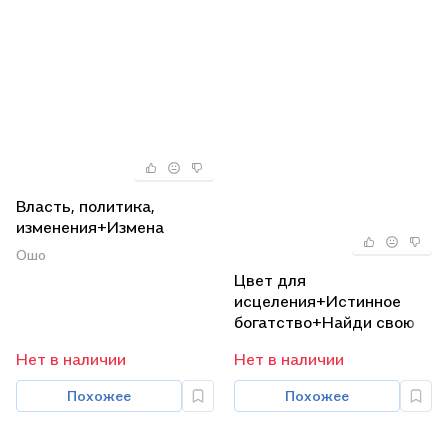
Власть, политика,
изменения+Измена
(комплект из 2-х книг)
Ошо
Цвет для
исцеления+Истинное
богатство+Найди свою
работу (комплект из 3-х
Нет в наличии
Нет в наличии
книг)
Похожее
Похожее