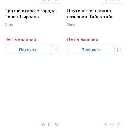
Притчи старого города.
Неутолимая жажда
Поиск. Нирвана
познания. Тайна тайн
(комплект из 3 книг)
(комплект из 2 книг)
Ошо
Ошо
Нет в наличии
Нет в наличии
Похожее
Похожее