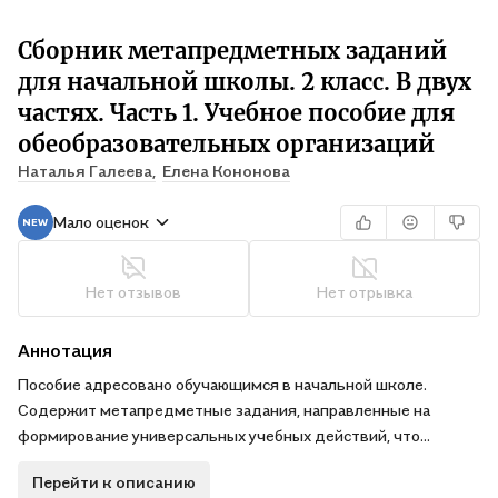
Сборник метапредметных заданий
для начальной школы. 2 класс. В двух
частях. Часть 1. Учебное пособие для
обеобразовательных организаций
Наталья Галеева,
Елена Кононова
Мало оценок
Нет отзывов
Нет отрывка
Аннотация
Пособие адресовано обучающимся в начальной школе.
Содержит метапредметные задания, направленные на
формирование универсальных учебных действий, что
обеспечит обобщение и систематизацию предметных знаний,
Перейти к описанию
умений и навыков, и подготовку к олимпиадам. Сборник