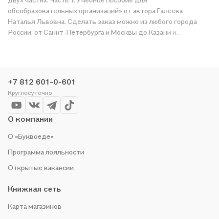
обеобразовательных организаций» от автора Галеева
Наталья Львовна. Сделать заказ можно из любого города
России: от Санкт-Петербурга и Москвы до Казани и
Краснодара. Получите «Сборник метапредметных заданий
для начальной школы. 2 класс. В двух частях. Часть 1.
Учебное пособие для обеобразовательных организаций» в
магазине сети или закажите доставку. Мы и сами любим
+7 812 601-0-601
читать, поэтому делаем всё, чтобы вы могли купить
Круглосуточно
понравившуюся историю по приятной цене. Например,
организуем конкурсы и проводим акции. Оставайтесь с нами,
чтобы не упустить выгоду!
О компании
О «Буквоеде»
Программа лояльности
Открытые вакансии
Книжная сеть
Карта магазинов