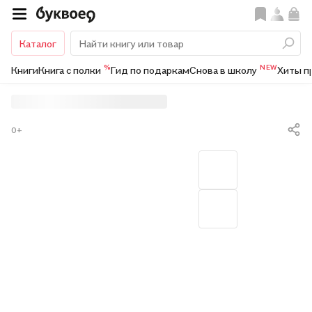
Каталог
%
NEW
Книги
Книга с полки
Гид по подаркам
Снова в школу
Хиты п
0+