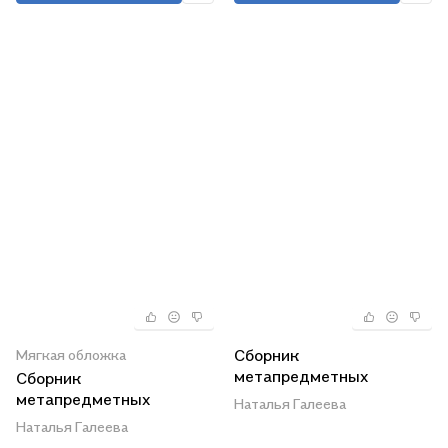
организаций
Сборник
Мягкая обложка
метапредметных
Сборник
заданий для начальной
метапредметных
Наталья Галеева
школы. 2 класс. В двух
заданий для начальной
Наталья Галеева
частях. Часть 1. Учебное
школы. 3 класс. В двух