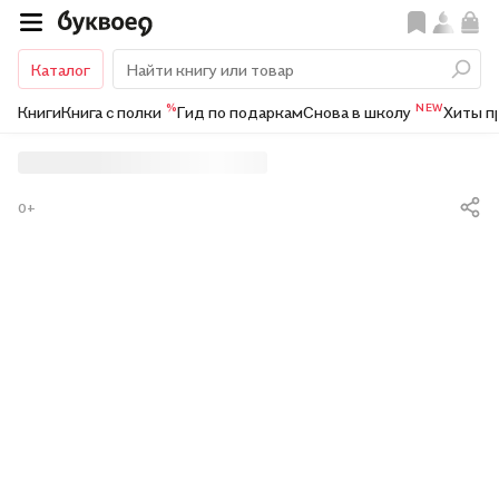
Каталог
%
NEW
Книги
Книга с полки
Гид по подаркам
Снова в школу
Хиты п
0+