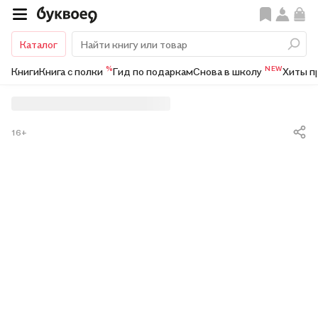
Каталог
%
NEW
Книги
Книга с полки
Гид по подаркам
Снова в школу
Хиты п
16+