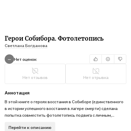
Герои Собибора. Фотолетопись
Светлана Богданова
Нет оценок
—
Нет отзывов
Нет отрывка
Аннотация
В этой книге о героях восстания в Собиборе (единственного
в истории успешного восстания в лагере смерти) сделана
попытка совместить фотолетопись подвига с личным,
семейным альбомом его участников. В альбом вошли
Перейти к описанию
фотографии, собранные по крупицам соратниками,