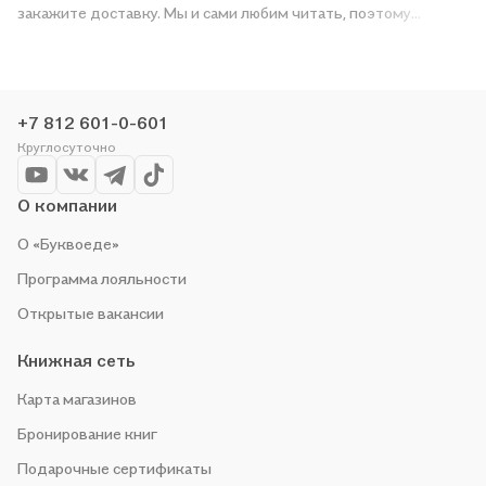
закажите доставку. Мы и сами любим читать, поэтому
делаем всё, чтобы вы могли купить понравившуюся историю
по приятной цене. Например, организуем конкурсы и
проводим акции. Оставайтесь с нами, чтобы не упустить
выгоду!
+7 812 601-0-601
Круглосуточно
О компании
О «Буквоеде»
Программа лояльности
Открытые вакансии
Книжная сеть
Карта магазинов
Бронирование книг
Подарочные сертификаты