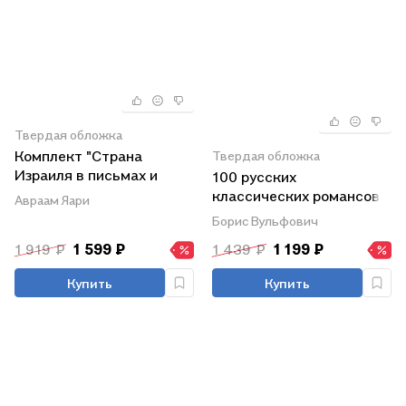
Твердая обложка
Комплект "Страна
Твердая обложка
Израиля в письмах и
100 русских
воспоминаниях 17-20
классических романсов,
Авраам Яари
веков. В 2-х томах"
песен ВОВ, избранной
Борис Вульфович
лирики и романсов
1 919 ₽
1 599 ₽
1 439 ₽
1 199 ₽
юности на английском в
переводе Бориса
Купить
Купить
Вульфовича