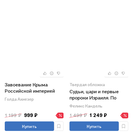
Завоевание Крыма
Твердая обложка
Российской империей
Судьи, цари и первые
глазами караимских
пророки Израиля. По
Голда Ахиезер
хронистов
путям Земли этой
Феликс Кандель
1 199 ₽
999 ₽
1 499 ₽
1 249 ₽
Купить
Купить