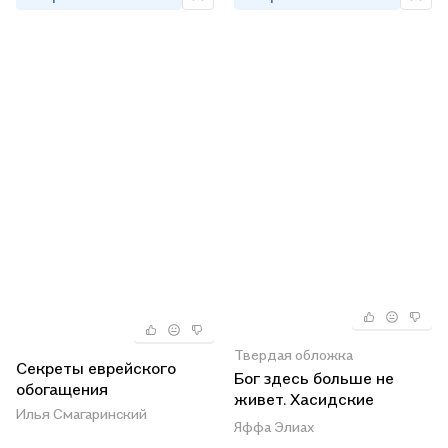
Твердая обложка
Секреты еврейского
Бог здесь больше не
обогащения
живет. Хасидские
Илья Смагаринский
истории эпохи
Яффа Элиах
Катастрофы