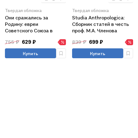
Твердая обложка
Твердая обложка
Они сражались за
Studia Anthropologica:
Родину: евреи
Сборник статей в честь
Советского Союза в
проф. М.А. Членова
Великой Отечественной
755 ₽
629 ₽
839 ₽
699 ₽
войне.
Купить
Купить