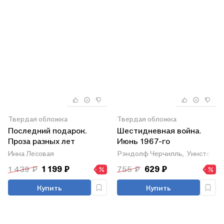
Твердая обложка
Твердая обложка
Последний подарок.
Шестидневная война.
Проза разных лет
Июнь 1967-го
Инна Лесовая
Рэндолф Черчилль,
Уинстон Ч
1 439 ₽
1 199 ₽
755 ₽
629 ₽
Купить
Купить