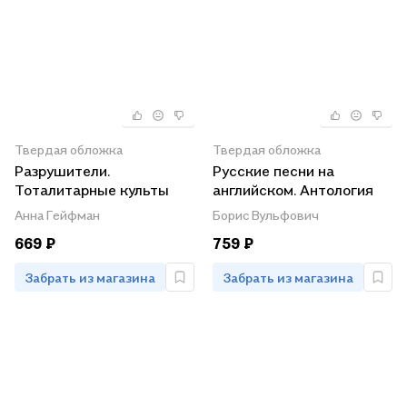
Твердая обложка
Твердая обложка
Разрушители.
Русские песни на
Тоталитарные культы
английском. Антология
XX-XXI вв.
романсов, песен о
Анна Гейфман
Борис Вульфович
Великой Отечественной
669 ₽
759 ₽
войне и избранной
лирики с параллельным
Забрать из магазина
Забрать из магазина
переводом Бориса
Вульфовича