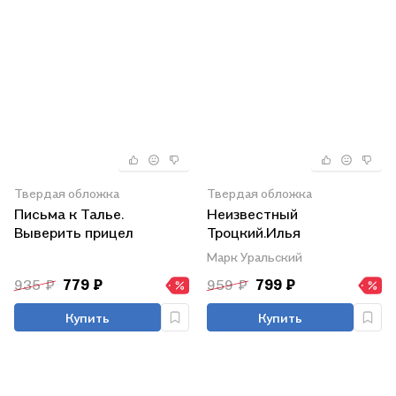
Твердая обложка
Твердая обложка
Письма к Талье.
Неизвестный
Выверить прицел
Троцкий.Илья
Троцкий,Иван Бунин и
Марк Уральский
эмиграция первой волны
935 ₽
779 ₽
959 ₽
799 ₽
Купить
Купить