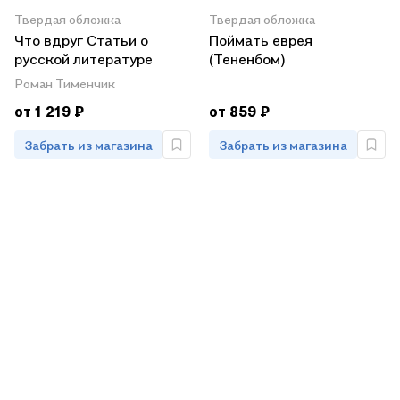
Твердая обложка
Твердая обложка
Что вдруг Статьи о
Поймать еврея
русской литературе
(Тененбом)
прошлого века
Роман Тименчик
(ВидСГорыСкоп)
от 1 219 ₽
от 859 ₽
Тименчик
Забрать из магазина
Забрать из магазина