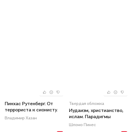
Пинхас Рутенберг. От
Твердая обложка
террориста к сионисту.
Иудаизм, христианство,
Опыт идентификации
ислам. Парадигмы
Владимир Хазан
человека, который делал
взаимовлияния.
Шломо Пинес
историю. В двух томах.
Избранные