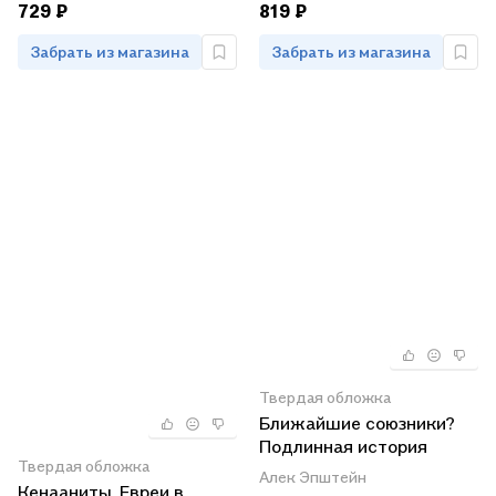
729 ₽
819 ₽
Забрать из магазина
Забрать из магазина
Твердая обложка
Ближайшие союзники?
Подлинная история
Твердая обложка
американо-израильских
Алек Эпштейн
Кенааниты. Евреи в
отношений. Комплект из