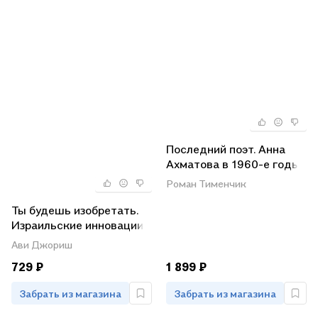
Последний поэт. Анна
Ахматова в 1960-е годы
(комплект из 2 книг)
Роман Тименчик
Ты будешь изобретать.
Израильские инновации
в решении мировых
Ави Джориш
задач
729 ₽
1 899 ₽
Забрать из магазина
Забрать из магазина