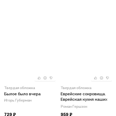
Твердая обложка
Твердая обложка
Былое было вчера
Еврейские сокровища.
Еврейская кухня наших
Игорь Губерман
бабушек и мам, а также
Роман Гершзон
выдуманные и
729 ₽
959 ₽
невыдуманные истории,