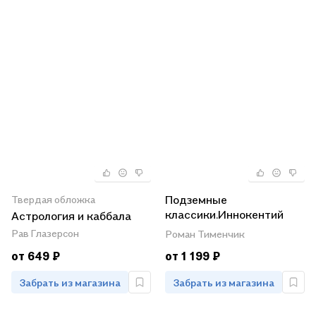
Подземные
Твердая обложка
классики.Иннокентий
Астрология и каббала
Анненский.Николай
Рав Глазерсон
Роман Тименчик
Гумилев
от 649 ₽
от 1 199 ₽
Забрать из магазина
Забрать из магазина