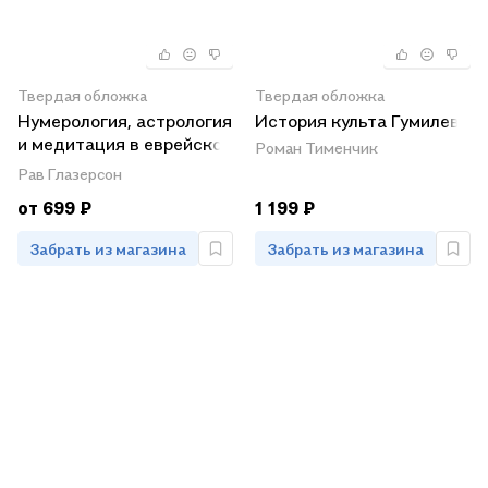
Твердая обложка
Твердая обложка
Нумерология, астрология
История культа Гумилева
и медитация в еврейской
Роман Тименчик
традиции. Огненные
Рав Глазерсон
буквы. Мистические
от 699 ₽
1 199 ₽
прозрения в еврейском
языке
Забрать из магазина
Забрать из магазина