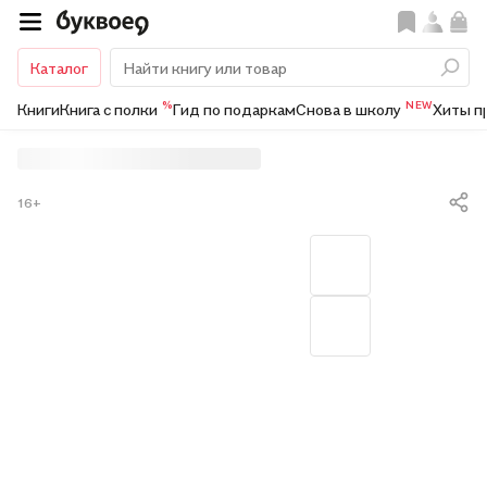
Каталог
%
NEW
Книги
Книга с полки
Гид по подаркам
Снова в школу
Хиты п
16+