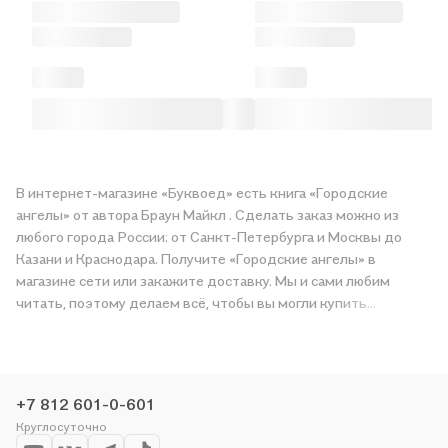
В интернет-магазине «Буквоед» есть книга «Городские
ангелы» от автора Браун Майкл . Сделать заказ можно из
любого города России: от Санкт-Петербурга и Москвы до
Казани и Краснодара. Получите «Городские ангелы» в
магазине сети или закажите доставку. Мы и сами любим
читать, поэтому делаем всё, чтобы вы могли купить
понравившуюся историю по приятной цене. Например,
организуем конкурсы и проводим акции. Оставайтесь с нами,
чтобы не упустить выгоду!
+7 812 601-0-601
Круглосуточно