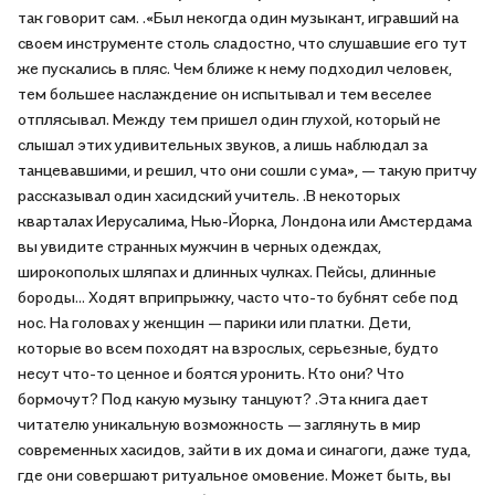
так говорит сам. .«Был некогда один музыкант, игравший на
своем инструменте столь сладостно, что слушавшие его тут
же пускались в пляс. Чем ближе к нему подходил человек,
тем большее наслаждение он испытывал и тем веселее
отплясывал. Между тем пришел один глухой, который не
слышал этих удивительных звуков, а лишь наблюдал за
танцевавшими, и решил, что они сошли с ума», — такую притчу
рассказывал один хасидский учитель. .В некоторых
кварталах Иерусалима, Нью-Йорка, Лондона или Амстердама
вы увидите странных мужчин в черных одеждах,
широкополых шляпах и длинных чулках. Пейсы, длинные
бороды... Ходят вприпрыжку, часто что-то бубнят себе под
нос. На головах у женщин — парики или платки. Дети,
которые во всем походят на взрослых, серьезные, будто
несут что-то ценное и боятся уронить. Кто они? Что
бормочут? Под какую музыку танцуют? .Эта книга дает
читателю уникальную возможность — заглянуть в мир
современных хасидов, зайти в их дома и синагоги, даже туда,
где они совершают ритуальное омовение. Может быть, вы