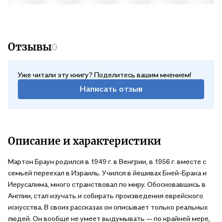
научитесь у них чему-нибудь, а может — просто посмеетесь
над ними и вместе с ними, призадумаетесь над их жизнью.
Итак, слушайте музыку, которая слышна им... .. .
Отзывы
0
Уже читали эту книгу? Поделитесь вашим мнением!
Написать отзыв
Описание и характеристики
Мартон Браун родился в 1949 г. в Венгрии, в 1956 г. вместе с
семьей переехал в Израиль. Учился в йешивах Бней-Брака и
Иерусалима, много странствовал по миру. Обосновавшись в
Англии, стал изучать и собирать произведения еврейского
искусства. В своих рассказах он описывает только реальных
людей. Он вообще не умеет выдумывать — по крайней мере,