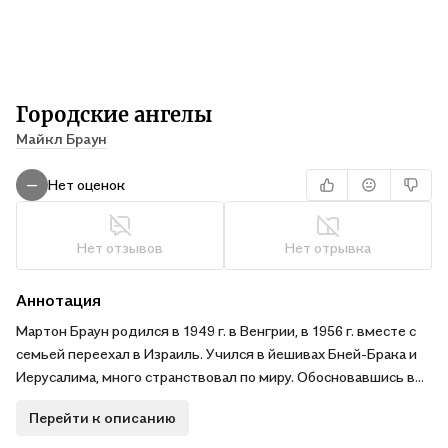
Городские ангелы
Майкл Браун
Нет оценок
—
Нет отзывов
Нет отрывка
Аннотация
Мартон Браун родился в 1949 г. в Венгрии, в 1956 г. вместе с
семьей переехал в Израиль. Учился в йешивах Бней-Брака и
Иерусалима, много странствовал по миру. Обосновавшись в
Англии, стал изучать и собирать произведения еврейского
Перейти к описанию
искусства. В своих рассказах он описывает только реальных
людей. Он вообще не умеет выдумывать — по крайней мере,