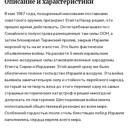
Описание и характеристики
В мае 1967 года, поощренный массовыми поставками
советского оружия, президент Египта Насер решил, что
пришло время действовать. Он потребовал вывести с
Синайского полуострова размещенные там силы ООН, а
затем блокировал Тиранский пролив, закрыв Израилю
морской путь на юг и восток. Это было фактически
объявлением войны. На рассвете 5 июня израильские
военно-воздушные силы атаковали военные аэродромы
Египта, Сирии и Иордании. Этой акцией сразу же было
обеспечено полное господство Израиля в воздухе. Эта война
выявила замечательную силу и стойкость еврейского народа,
который за четверть века до этого пережил одну из самых
страшных исторических катастроф и решил никогда не
допускать ее повторения. Шестидневная война имела
колоссальный общественный резонанс во всем мире.
Особенной гордостью после столь блестящих побед Израиля
наполнились сердца евреев всего мира.