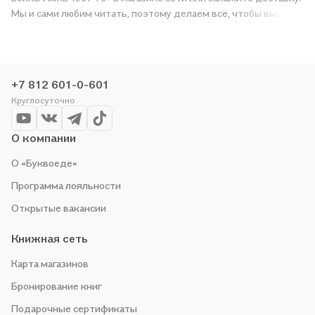
Мы и сами любим читать, поэтому делаем всё, чтобы вы
могли купить понравившуюся историю по приятной цене.
Например, организуем конкурсы и проводим акции.
Оставайтесь с нами, чтобы не упустить выгоду!
+7 812 601-0-601
Круглосуточно
О компании
О «Буквоеде»
Программа лояльности
Открытые вакансии
Книжная сеть
Карта магазинов
Бронирование книг
Подарочные сертификаты