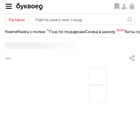
Каталог
%
NEW
Книги
Книга с полки
Гид по подаркам
Снова в школу
Хиты п
16+