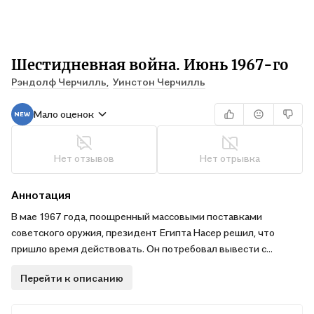
Шестидневная война. Июнь 1967-го
Рэндолф Черчилль,
Уинстон Черчилль
Мало оценок
Нет отзывов
Нет отрывка
Аннотация
В мае 1967 года, поощренный массовыми поставками
советского оружия, президент Египта Насер решил, что
пришло время действовать. Он потребовал вывести с
Синайского полуострова размещенные там силы ООН, а
Перейти к описанию
затем блокировал Тиранский пролив, закрыв Израилю
морской путь на юг и восток. Это было фактически
объявлением войны. На рассвете 5 июня израильские