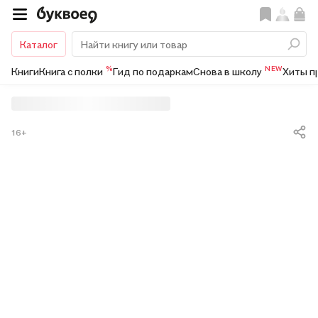
Каталог
%
NEW
Книги
Книга с полки
Гид по подаркам
Снова в школу
Хиты п
16+