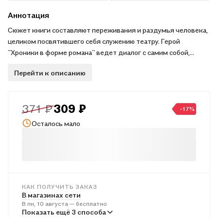
Аннотация
Сюжет книги составляют переживания и раздумья человека,
целиком посвятившего себя служению театру. Герой
``Хроники в форме романа`` ведет диалог с самим собой,
размышляя о важных проблемах бытия. Знаменитый актер и
Перейти к описанию
режисер, Жан Вилар, оставил нам одну из самых
удивительных книг о судьбе человека, решившем в этом
трагическом веке строить свой театр. .
371 ₽
309 ₽
-17%
Осталось мало
КАК ПОЛУЧИТЬ ЗАКАЗ
В магазинах сети
В пн, 10 августа — бесплатно
В пунктах выдачи
Показать ещё 3 способа