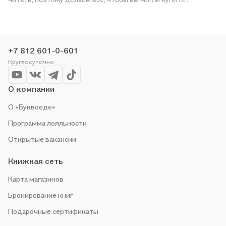
понравившуюся историю по приятной цене. Например,
организуем конкурсы и проводим акции. Оставайтесь с нами,
чтобы не упустить выгоду!
+7 812 601-0-601
Круглосуточно
О компании
О «Буквоеде»
Программа лояльности
Открытые вакансии
Книжная сеть
Карта магазинов
Бронирование книг
Подарочные сертификаты