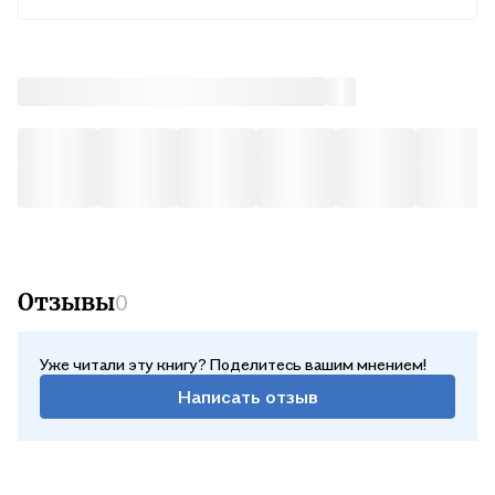
Во вт, 11 августа — от 241 ₽
Курьером
Во вт, 11 августа — от 312 ₽
Почтой России
В ср, 12 августа — от 498 ₽
Отзывы
0
Уже читали эту книгу? Поделитесь вашим мнением!
Написать отзыв