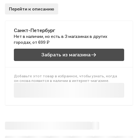
дать возможность читателю заглянуть в чудный мир, полный
Перейти к описанию
величия и красоты, скрытый в буквах и словах святого языка.
Глубинный смысл еврейских букв и слов широко обсуждается
в каббалистической литературе, этот предмет неисчерпаем,
Санкт-Петербург
как и само творение. Каждая буква указывает на особый путь,
Нет в наличии, но есть в 3 магазинах в других
которым Б-жественная творящая сила достигает разных
городах, от 699 ₽
сфирот, посредством которых Творец, Благословен Он,
создает Свой мир. .
Забрать из магазина
Добавьте этот товар в избранное, чтобы узнать, когда
он снова появится в наличии в интернет-магазине.