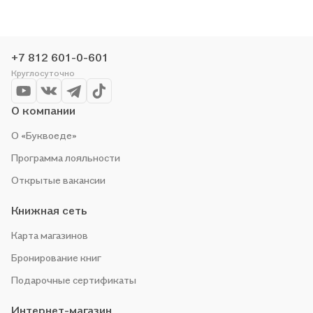
медитация в еврейской традиции. Огненные буквы.
Мистические прозрения в еврейском языке» в магазине сети
или закажите доставку. Мы и сами любим читать, поэтому
делаем всё, чтобы вы могли купить понравившуюся историю
+7 812 601-0-601
по приятной цене. Например, организуем конкурсы и
Круглосуточно
проводим акции. Оставайтесь с нами, чтобы не упустить
выгоду!
О компании
О «Буквоеде»
Программа лояльности
Открытые вакансии
Книжная сеть
Карта магазинов
Бронирование книг
Подарочные сертификаты
Интернет-магазин