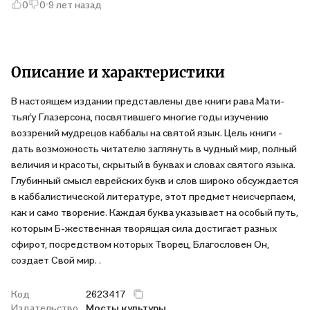
0
0
9 лет назад
следствия,виды страха,цель жизни,все есть здесь....любое
учение подразумевает серьезную нагрузку/прежде всего
интеллектуальную/это обеспечено,но не будем забывать и о
радости/радости постижения/которая и стимулирует
внутренний рост индивидуума/человека/.вместе с автором
Описание и характеристики
откроем источники пустоты и фальши,в следствии чего ?
В настоящем издании представлены две книги рава Мати­
конечно же исследуя буквы и слова святого языка /ибо это
тья­ѓу Глазерсона, посвятившего многие годы изучению
основная тема книги/,сделаем первые шаги по лестнице
воззрений мудрецов каббалы на святой язык. Цель книги -
которая ведёт от материализма до высшей
дать возможность читателю заглянуть в чудный мир, полный
духовности.рекомендую...
величия и красоты, скрытый в буквах и словах святого языка.
Глубинный смысл еврейских букв и слов широко обсуждается
в каббалистической литературе, этот предмет неисчерпаем,
как и само творение. Каждая буква указывает на особый путь,
которым Б-жественная творящая сила достигает разных
сфирот, посредством которых Творец, Благословен Он,
создает Свой мир. .
Код
2623417
Издательство
Мосты культуры