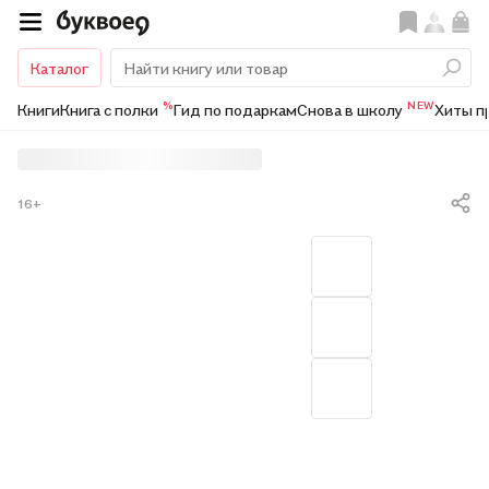
Каталог
%
NEW
Книги
Книга с полки
Гид по подаркам
Снова в школу
Хиты п
16+