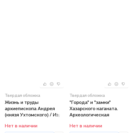
Твердая обложка
Твердая обложка
Жизнь и труды
"Города" и "замки"
архиепископа Андрея
Хазарского каганата.
(князя Ухтомского) / Изд.
Археологическая
2-е, доп.
реальность.
Нет в наличии
Нет в наличии