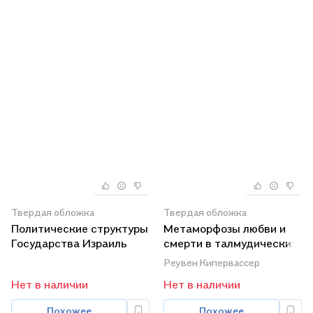
Твердая обложка
Твердая обложка
Политические структуры
Метаморфозы любви и
Государства Израиль
смерти в талмудических
текстах
Реувен Кипервассер
Нет в наличии
Нет в наличии
Похожее
Похожее