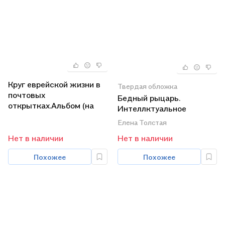
Круг еврейской жизни в
Твердая обложка
почтовых
Бедный рыцарь.
открытках.Альбом (на
Интеллктуальное
русско-англ. яз.)
странствие Акима
Елена Толстая
Волынского.
Нет в наличии
Нет в наличии
Похожее
Похожее