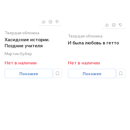
Твердая обложка
Твердая обложка
Хасидские истории.
И была любовь в гетто
Поздние учителя
Перевод с английского,
Мартин Бубер
немецкого и иврита
Нет в наличии
Нет в наличии
Похожее
Похожее