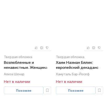
Твердая обложка
Твердая обложка
Возлюбленные и
Хаим Нахман Бялик:
ненавистные. Женщина в
европейский декаданс и
еврейской литературе от
русский символизм в
Ализа Шенар
Хамуталь Бар-Йосеф
Библии до наших дней.
творчестве еврейского
Нет в наличии
Нет в наличии
поэта
Похожее
Похожее