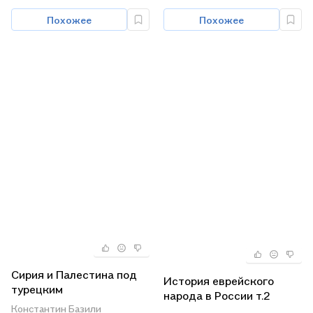
Похожее
Похожее
Сирия и Палестина под
История еврейского
турецким
народа в России т.2
правительством
Константин Базили