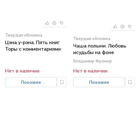
Твердая обложка
Твердая обложка
Цэна у-рэна. Пять книг
Чаша полыни. Любовь
Торы с комментариями
исудьбы на фоне
эпохальных событий 20
Владимир Фромер
века
Нет в наличии
Нет в наличии
Похожее
Похожее