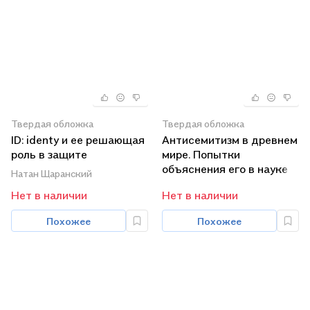
Твердая обложка
Твердая обложка
ID: identy и ее решающая
Антисемитизм в древнем
роль в защите
мире. Попытки
демократии
объяснения его в науке и
Натан Щаранский
его причины / 2-е изд.,
Нет в наличии
Нет в наличии
испр. и доп.
Похожее
Похожее