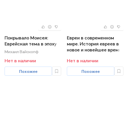
Покрывало Моисея:
Евреи в современном
Еврейская тема в эпоху
мире. История евреев в
романтизма
новое и новейшее время.
Михаил Вайскопф
Т. 2
Нет в наличии
Нет в наличии
Похожее
Похожее