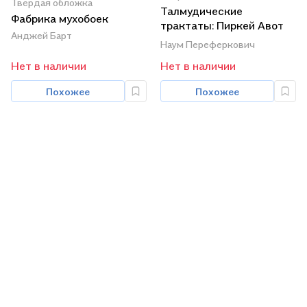
Твердая обложка
Талмудические
Фабрика мухобоек
трактаты: Пиркей Авот
Анджей Барт
Авот де-Рабби Натан
Наум Переферкович
Нет в наличии
Нет в наличии
Похожее
Похожее