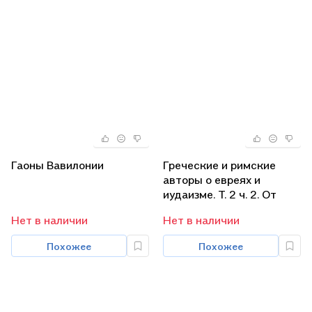
Гаоны Вавилонии
Греческие и римские
авторы о евреях и
иудаизме. Т. 2 ч. 2. От
Диогена Лаэртского до
Нет в наличии
Нет в наличии
Симпликия.
Похожее
Похожее