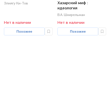
Хазарский миф :
Элиягу Ки-Тов
идеология
политического
В.А. Шнирельман
радикализма в России и
Нет в наличии
Нет в наличии
ее истоки
Похожее
Похожее