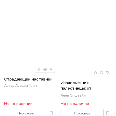
Страдающий наставник
Израильтяне и
Артур Авраам Грин
палестинцы: от
конфронтации к
Алек Эпштейн
переговорам и обратно
Нет в наличии
Нет в наличии
Похожее
Похожее