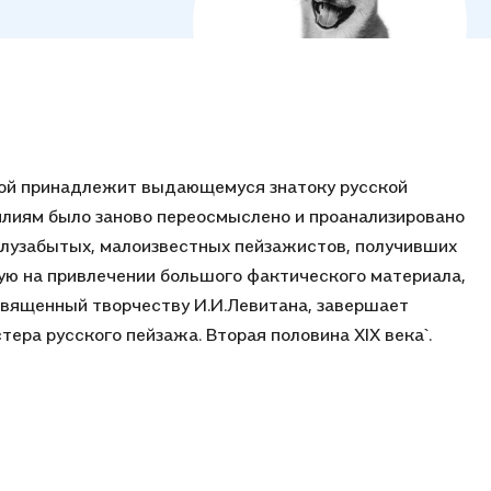
евой принадлежит выдающемуся знатоку русской
илиям было заново переосмыслено и проанализировано
полузабытых, малоизвестных пейзажистов, получивших
ую на привлечении большого фактического материала,
посвященный творчеству И.И.Левитана, завершает
тера русского пейзажа. Вторая половина XIX века`.