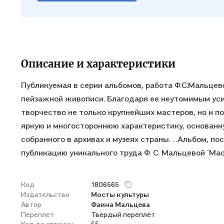
Описание и характеристики
Публикуемая в серии альбомов, работа Ф.С.Мальц
пейзажной живописи. Благодаря ее неутомимым ус
творчество не только крупнейших мастеров, но и 
яркую и многостороннюю характеристику, основанн
собранного в архивах и музеях страны. . .Альбом, 
публикацию уникального труда Ф. С. Мальцевой `Мас
Код
1806565
Издательство
Мосты культуры
Автор
Фаина Мальцева
Переплет
Твёрдый переплёт
Кол-во страниц
55