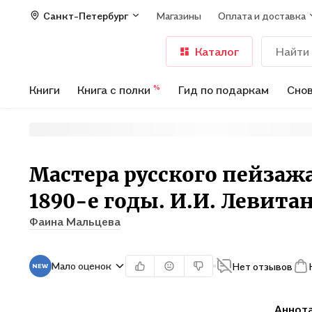
Санкт-Петербург
Магазины
Оплата и доставка
Каталог
Книги
Книга с полки
Гид по подаркам
Снов
%
Мастера русского пейзажа
1890-е годы. И.И. Левита
Фаина Мальцева
Мало оценок
Нет отзывов
Аннот