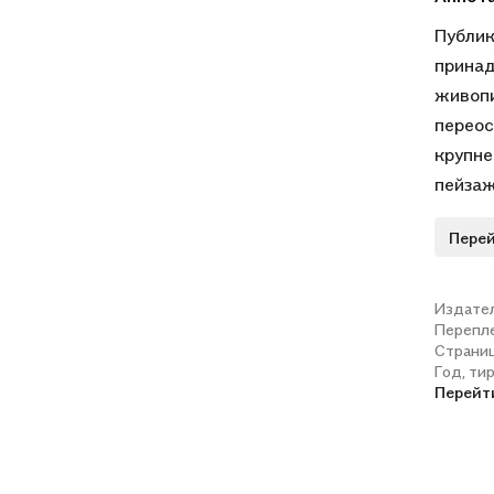
Публик
принад
живопи
переос
крупне
пейзаж
характ
Перей
фактич
страны
заверш
Издате
Перепл
`Масте
Страни
Год, ти
Перейт