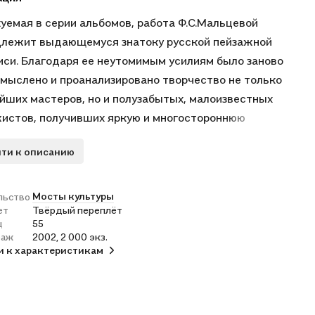
уемая в серии альбомов, работа Ф.С.Мальцевой
лежит выдающемуся знатоку русской пейзажной
си. Благодаря ее неутомимым усилиям было заново
мыслено и проанализировано творчество не только
йших мастеров, но и полузабытых, малоизвестных
истов, получивших яркую и многостороннюю
еристику, основанную на привлечении большого
ти к описанию
еского материала, собранного в архивах и музеях
. . .Альбом, посвященный творчеству И.И.Левитана,
ает публикацию уникального труда Ф. С. Мальцевой
Мосты культуры
льство
ет
Твёрдый переплёт
ра русского пейзажа. Вторая половина XIX века`.
ц
55
раж
2002, 2 000 экз.
и к характеристикам