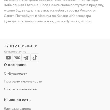
Кобыляцкая Евгения . Когда книга снова поступит в продажу,
можно будет сделать заказ из любого города России: от
Санкт-Петербурга и Москвы до Казани и Краснодара.
Дождитесь, пока появится надпись «Купить», чтобы
получить «Главная заповедь едока, или Контроль веса для
"подкованных".» в магазине сети или заказать доставку. Мы и
сами любим читать, поэтому делаем всё, чтобы вы могли
купить понравившуюся историю по приятной цене. Например,
+7 812 601-0-601
организуем конкурсы и проводим акции. Оставайтесь с нами,
Круглосуточно
чтобы не упустить выгоду!
О компании
О «Буквоеде»
Программа лояльности
Открытые вакансии
Книжная сеть
Карта магазинов