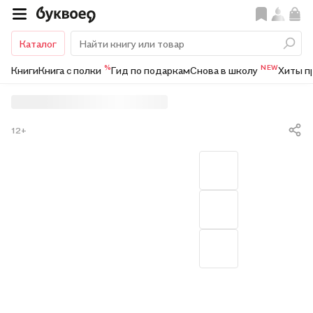
Каталог
%
NEW
Книги
Книга с полки
Гид по подаркам
Снова в школу
Хиты п
12+