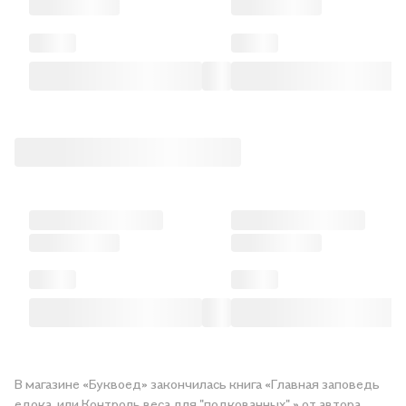
В магазине «Буквоед» закончилась книга «Главная заповедь
едока, или Контроль веса для "подкованных".» от автора