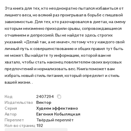
Эта книга для тех, кто неоднократно пытался избавиться от
лишнего веса, но всякий раз проигрывал в борьбе с пищевой
зависимостью. Для тех, кто разочаровался в диетах, на смену
которым неизменно приходили срывы, сопровождающиеся
отчаянием и депрессией. Вы не найдете здесь строгих
указаний: «Делай так, а не иначе», потому что у каждого свой
личный путь к совершенствованию и общих правил тут быть
не может. Вы найдете ту информацию, которой вам не
хватало, чтобы стать наконец повелителем своих вкусовых
предпочтений и нормализовать вес. Книга поможет вам
избрать новый стиль питания, который определит и стиль
вашей жизни. .
Код
2407294
Издательство
Вектор
Серия
Худеем эффективно
Автор
Евгения Кобыляцкая
Переплет
Твёрдый переплёт
Кол-во страниц
192