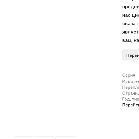
предки
нас ци
сказат
являет
вам, к
Перей
Серия
Издате
Перепл
Страни
Год, ти
Перейт