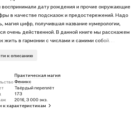
 воспринимали дату рождения и прочие окружающие
фры в качестве подсказок и предостережений. Надо
ь, магия цифр, получившая название нумерологии,
ся очень действенной. В данной книге мы расскажем
ак жить в гармонии с числами и самими собой. . .
ти к описанию
Практическая магия
Феникс
льство
ет
Твёрдый переплёт
ц
173
раж
2016, 3 000 экз.
и к характеристикам