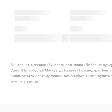
В интернет-магазине «Буквоед» есть книга «Любовная нумеро
Санкт-Петербурга и Москвы до Казани и Краснодара. Получи
любим читать, поэтому делаем всё, чтобы вы могли купить понравившуюся историю по приятной цене. Например, организуем конкурсы и проводим акции. Оставайтесь с нами, чтобы не
упустить выгоду!