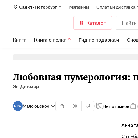
Санкт-Петербург
Магазины
Оплата и доставка
Каталог
Книги
Книга с полки
Гид по подаркам
Снов
%
Любовная нумерология: ц
Ян Дикмар
Мало оценок
Нет отзывов
Аннот
С глуб