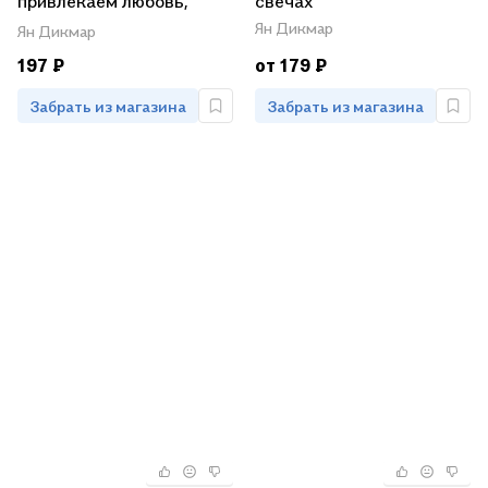
привлекаем любовь,
свечах
удачу, богатство и
Ян Дикмар
Ян Дикмар
здоровье, избавляемся
197 ₽
от 179 ₽
от сглаза и порчи
Забрать из магазина
Забрать из магазина