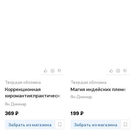
Твердая обложка
Твердая обложка
Коррекционная
Магия индейских племен
хиромантия:практический
Ян Дикмар
курс
Ян Дикмар
369 ₽
199 ₽
Забрать из магазина
Забрать из магазина