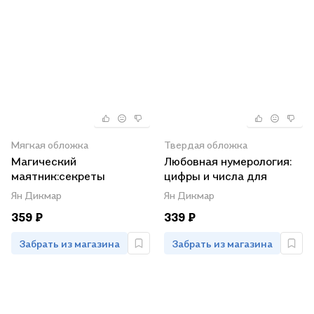
Мягкая обложка
Твердая обложка
Магический
Любовная нумерология:
маятник:секреты
цифры и числа для
биолокации
любви, семьи и брака
Ян Дикмар
Ян Дикмар
359 ₽
339 ₽
Забрать из магазина
Забрать из магазина