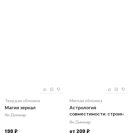
Твердая обложка
Мягкая обложка
Магия зеркал
Астрология
совместимости: строим
Ян Дикмар
идеальные отношения
Ян Дикмар
199 ₽
от 209 ₽