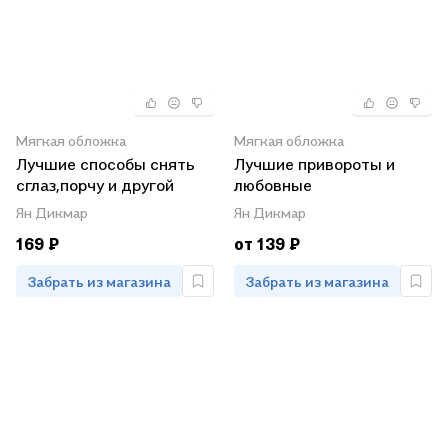
Мягкая обложка
Мягкая обложка
Лучшие способы снять
Лучшие привороты и
сглаз,порчу и другой
любовные
негатив
обряды:карман.справ.
Ян Дикмар
Ян Дикмар
169 ₽
от 139 ₽
Забрать из магазина
Забрать из магазина