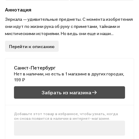
Аннотация
Зеркала — удивительные предметы. С момента изобретения
они идут по жизни рука об руку с приметами, тайнами и
мистическими историями. Но ведь они еще и наши
помощники! Вряд ли современный человек представляет
Перейти к описанию
себе жизнь без зеркал. Зеркала могут использоваться не
только в быту. С их помощью можно заглянуть в будущее и
изменить к лучшему свою жизнь. В этой книге мы расскажем
Санкт-Петербург
о зеркалах, гадательных и магических обрядах с ними. . .Для
Нет в наличии, но есть в 1 магазине в других городах,
детей старше 16 лет. .
199 ₽
Забрать из магазина
Добавьте этот товар в избранное, чтобы узнать, когда
он снова появится в наличии в интернет-магазине.