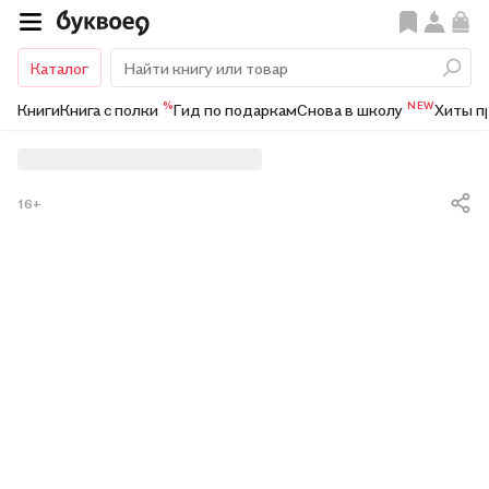
Каталог
%
NEW
Книги
Книга с полки
Гид по подаркам
Снова в школу
Хиты п
16+