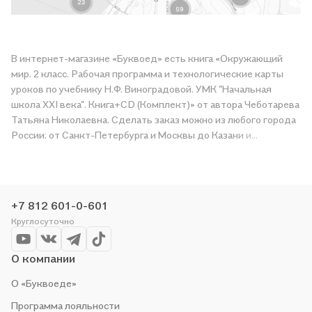
В интернет-магазине «Буквоед» есть книга «Окружающий
мир. 2 класс. Рабочая программа и технологические карты
уроков по учебнику Н.Ф. Виноградовой. УМК "Начальная
школа XXI века". Книга+CD (Комплект)» от автора Чеботарева
Татьяна Николаевна. Сделать заказ можно из любого города
России: от Санкт-Петербурга и Москвы до Казани и
Краснодара. Получите «Окружающий мир. 2 класс. Рабочая
программа и технологические карты уроков по учебнику Н.Ф.
Виноградовой. УМК "Начальная школа XXI века". Книга+CD
(Комплект)» в магазине сети или закажите доставку. Мы и
+7 812 601-0-601
сами любим читать, поэтому делаем всё, чтобы вы могли
Круглосуточно
купить понравившуюся историю по приятной цене. Например,
организуем конкурсы и проводим акции. Оставайтесь с нами,
чтобы не упустить выгоду!
О компании
О «Буквоеде»
Программа лояльности