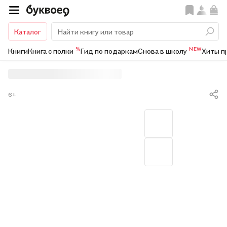
Каталог
%
NEW
Книги
Книга с полки
Гид по подаркам
Снова в школу
Хиты п
6+