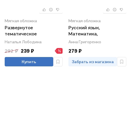
Мягкая обложка
Мягкая обложка
Развернутое
Русский язык,
тематическое
Математика,
планирование по
Литературное чтение,
Наталья Лободина
Анна Григоренко
программе "Планета
Окружающий мир. 2
292 ₽
239 ₽
279 ₽
знаний". 2 класс
класс. Предметные
олимпиады. ФГОС
Купить
Забрать из магазина