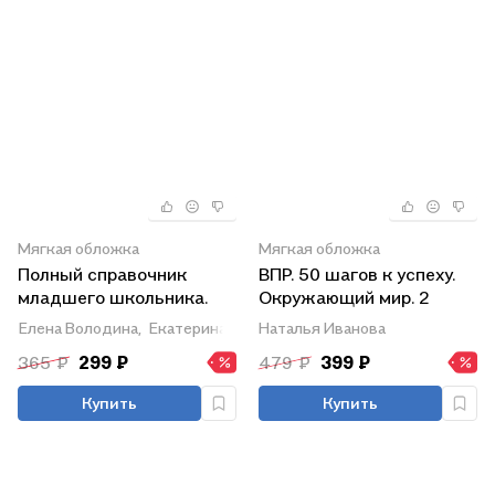
Мягкая обложка
Мягкая обложка
Полный справочник
ВПР. 50 шагов к успеху.
младшего школьника.
Окружающий мир. 2
Русский язык,
класс. Готовимся к
Елена Володина,
Екатерина Артемьева
Наталья Иванова
математика, английский
Всероссийским
365 ₽
299 ₽
479 ₽
399 ₽
язык, окружающий мир
проверочным работам.
Рабочая тетрадь.
Купить
Купить
Учебное пособие