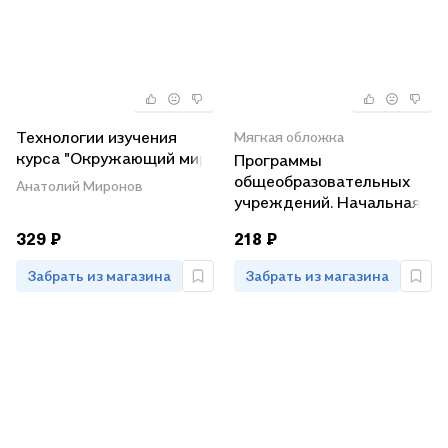
Технологии изучения
Мягкая обложка
курса "Окружающий мир"
Программы
в начальной школе
общеобразовательных
Анатолий Миронов
учреждений. Начальная
школа. 1-4 классы.
329 ₽
218 ₽
Учебно-методический
комплект «Планета
Забрать из магазина
Забрать из магазина
знаний»: русский язык,
литературное чтение,
математика,
окружающий мир