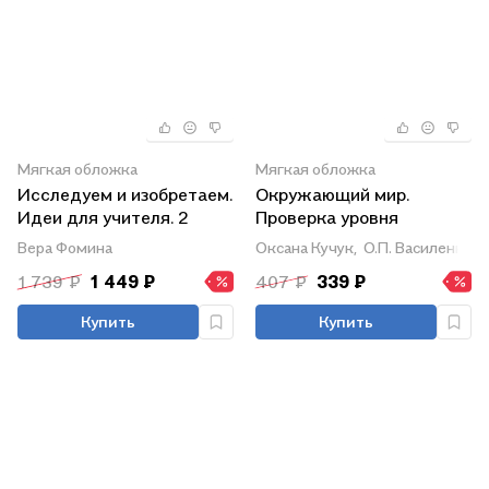
Мягкая обложка
Мягкая обложка
Исследуем и изобретаем.
Окружающий мир.
Идеи для учителя. 2
Проверка уровня
класс
сформированности
Вера Фомина
Оксана Кучук,
О.П. Василенко
предметных умений и
1 739 ₽
1 449 ₽
407 ₽
339 ₽
УУД. 2 класс.
Контрольные
Купить
Купить
разноуровневые задания.
Варианты тестов. ФГОС