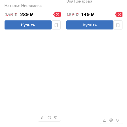
Зоя Кокарева
ФГОС
рекомендациями. 2
Наталья Николаева
класс
353 ₽
289 ₽
182 ₽
149 ₽
Купить
Купить