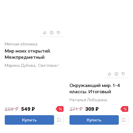
Мягкая обложка
Мир моих открытий.
Межпредметный
факультативный курс. 2
Марина Дубова,
Светлана Маслова
класс. Рабочая тетрадь.
В 2-х частях. + Разрезной
материл (Комплект)
Окружающий мир. 1-4
классы. Итоговый
контроль знаний. ФГОС
Наталья Лободина
659 ₽
549 ₽
371 ₽
309 ₽
Купить
Купить