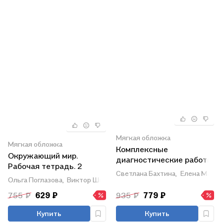
Мягкая обложка
Мягкая обложка
Комплексные
Окружающий мир.
диагностические работы
Рабочая тетрадь. 2
в начальной школе. 2
Светлана Бахтина,
Елена Матв
класс. В 2 частях. Часть
класс. Учебное пособие
Ольга Поглазова,
Виктор Шилин
2
755 ₽
629 ₽
935 ₽
779 ₽
Купить
Купить