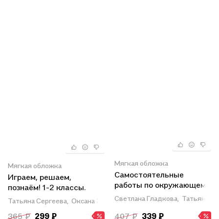
Мягкая обложка
Мягкая обложка
Самостоятельные
Играем, решаем,
работы по окружающему
познаём! 1-2 классы.
миру на основе работы с
Задания для младших
Светлана Гладкова,
Татьяна М
Татьяна Сергеева,
Оксана Зубакина,
Марина Подболотова
текстами. 2 класс
школьников
365 ₽
299 ₽
407 ₽
339 ₽