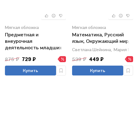
Мягкая обложка
Мягкая обложка
Предметная и
Математика, Русский
внеурочная
язык, Окружающий мир,
деятельность младших
Литературное чтение. 1-
Светлана Шейкина,
Мария Буря
школьников с ОВЗ
2 классы. Подготовка к
875 ₽
729 ₽
539 ₽
449 ₽
олимпиадам разного
уровня. Книга+CD
Купить
Купить
(Комплект). ФГОС