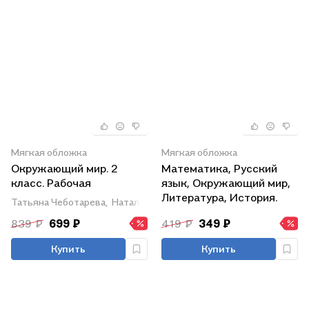
Мягкая обложка
Мягкая обложка
Окружающий мир. 2
Математика, Русский
класс. Рабочая
язык, Окружающий мир,
программа и
Литература, История.
Татьяна Чеботарева,
Наталья Черноиванова
технологические карты
Предметные
839 ₽
699 ₽
419 ₽
349 ₽
уроков по учебнику Н.Ф.
чемпионаты. 1-5 классы.
Виноградовой. УМК
Сборник заданий
Купить
Купить
"Начальная школа XXI
века". Книга+CD
(Комплект)