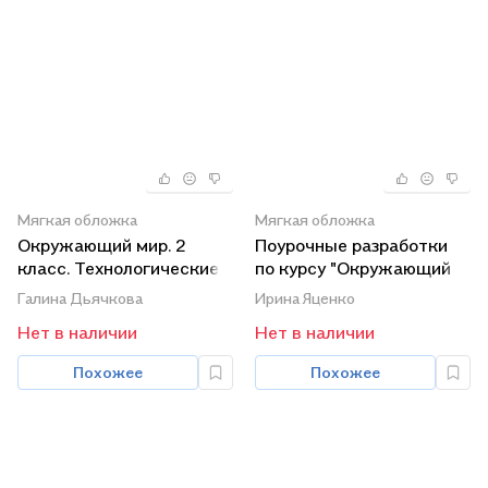
Мягкая обложка
Мягкая обложка
Окружающий мир. 2
Поурочные разработки
класс. Технологические
по курсу "Окружающий
карты уроков по
мир". 2 класс. К УМК А.А.
Галина Дьячкова
Ирина Яценко
учебнику А.А. Плешакова
Плешакова ("Школа
Нет в наличии
Нет в наличии
к УМК "Школа России".
России"). Пособие для
Книга+Диск (Комплект).
учителя. Новый ФГОС
Похожее
Похожее
ФГОС