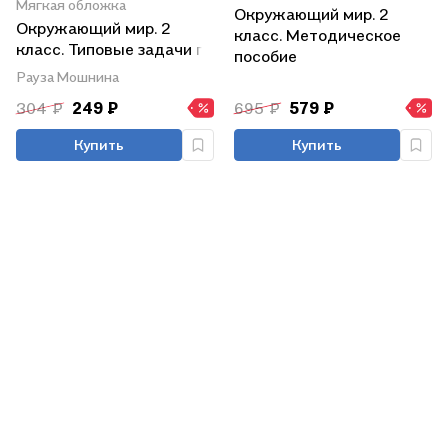
Мягкая обложка
Окружающий мир. 2
Окружающий мир. 2
класс. Методическое
класс. Типовые задачи по
пособие
формированию
Рауза Мошнина
универсальных учебных
304 ₽
249 ₽
695 ₽
579 ₽
действий
Купить
Купить