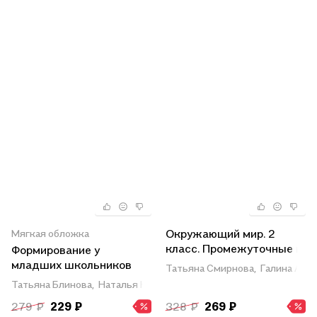
Окружающий мир. 2
Мягкая обложка
класс. Промежуточные и
Формирование у
итоговые работы. ФГОС
младших школьников
Татьяна Смирнова,
Галина Акв
общего умения решать
Татьяна Блинова,
Наталья Калашникова
задачи: схемы анализа,
279 ₽
229 ₽
328 ₽
269 ₽
рекомендации,