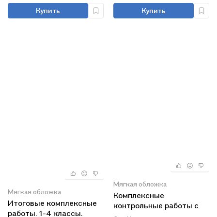
фрагменты уроков
Купить
Купить
Мягкая обложка
Мягкая обложка
Комплексные
Итоговые комплексные
контрольные работы с
работы. 1-4 классы.
методическими