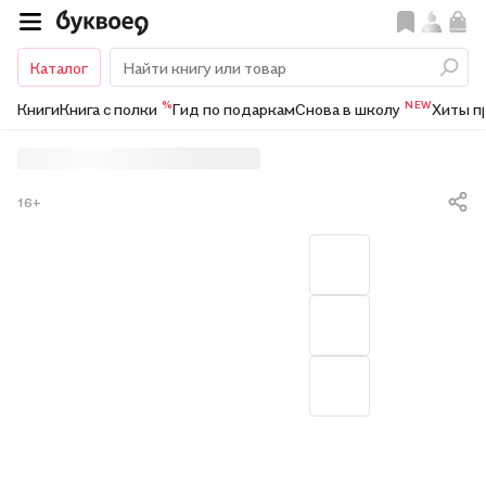
Каталог
%
NEW
Книги
Книга с полки
Гид по подаркам
Снова в школу
Хиты п
16+