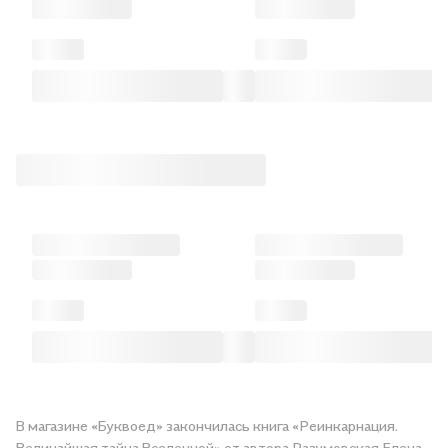
В магазине «Буквоед» закончилась книга «Реинкарнация.
Величайшая тайна Вселенной» от автора Разумовская Елена