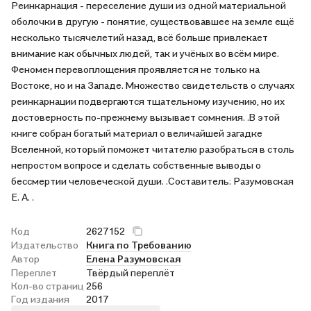
Реинкарнация - переселение души из одной материальной
оболочки в другую - понятие, существовавшее на земле ещё
несколько тысячелетий назад, всё больше привлекает
внимание как обычных людей, так и учёных во всём мире.
Феномен перевоплощения проявляется не только на
Востоке, но и на Западе. Множество свидетельств о случаях
реинкарнации подвергаются тщательному изучению, но их
достоверность по-прежнему вызывает сомнения. .В этой
книге собран богатый материал о величайшей загадке
Вселенной, который поможет читателю разобраться в столь
непростом вопросе и сделать собственные выводы о
бессмертии человеческой души. .Составитель: Разумовская
Е. А. .
Код
2627152
Издательство
Книга по Требованию
Автор
Елена Разумовская
Переплет
Твёрдый переплёт
Кол-во страниц
256
Год издания
2017