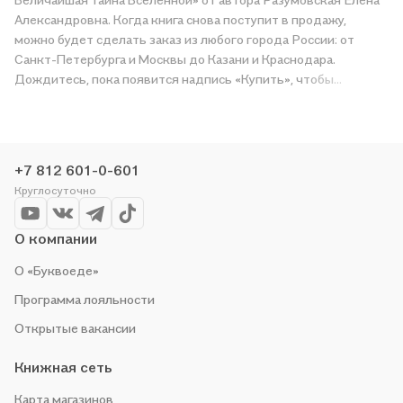
Александровна. Когда книга снова поступит в продажу,
можно будет сделать заказ из любого города России: от
Санкт-Петербурга и Москвы до Казани и Краснодара.
Дождитесь, пока появится надпись «Купить», чтобы
получить «Реинкарнация. Величайшая тайна Вселенной» в
магазине сети или заказать доставку. Мы и сами любим
читать, поэтому делаем всё, чтобы вы могли купить
понравившуюся историю по приятной цене. Например,
+7 812 601-0-601
организуем конкурсы и проводим акции. Оставайтесь с нами,
Круглосуточно
чтобы не упустить выгоду!
О компании
О «Буквоеде»
Программа лояльности
Открытые вакансии
Книжная сеть
Карта магазинов