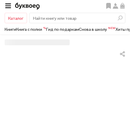
Каталог
%
NEW
Книги
Книга с полки
Гид по подаркам
Снова в школу
Хиты п