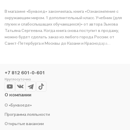
В магазине «Буквоед» закончилась книга «Ознакомление с
окружающим миром. 1 дополнительный класс. Учебник (для
глухих и слабослышащих обучающихся)» от автора Зыкова
Татьяна Сергеевна. Когда книга снова поступит в продажу,
можно будет сделать заказ из любого города России: от
Санкт-Петербурга и Москвы до Казани и Краснодара.
Дождитесь, пока появится надпись «Купить», чтобы
получить «Ознакомление с окружающим миром. 1
дополнительный класс. Учебник (для глухих и
слабослышащих обучающихся)» в магазине сети или заказать
+7 812 601-0-601
доставку. Мы и сами любим читать, поэтому делаем всё,
Круглосуточно
чтобы вы могли купить понравившуюся историю по приятной
цене. Например, организуем конкурсы и проводим акции.
Оставайтесь с нами, чтобы не упустить выгоду!
О компании
О «Буквоеде»
Программа лояльности
Открытые вакансии