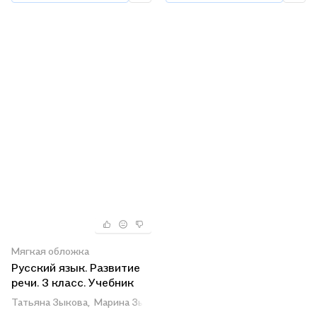
основные
общеобразовательные
программы
Мягкая обложка
Русский язык. Развитие
речи. 3 класс. Учебник
(для глухих
Татьяна Зыкова,
Марина Зыкова
обучающихся)