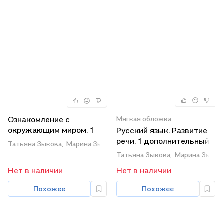
Мягкая обложка
Ознакомление с
окружающим миром. 1
Русский язык. Развитие
дополнительный класс.
речи. 1 дополнительный
Татьяна Зыкова,
Марина Зыкова
Учебник (для глухих и
класс. Учебник (для
Татьяна Зыкова,
Марина Зыков
слабослышащих
лухих и слабослышащих
Нет в наличии
Нет в наличии
обучающихся)
обучающихся) (ФГОС
ОВЗ)
Похожее
Похожее