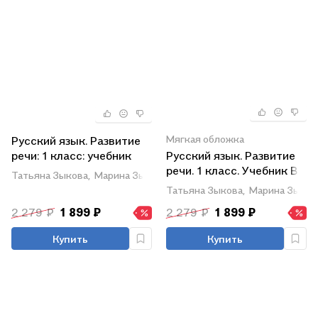
Мягкая обложка
Русский язык. Развитие
речи: 1 класс: учебник
Русский язык. Развитие
для
речи. 1 класс. Учебник В
Татьяна Зыкова,
Марина Зыкова,
Елена Кузьмичева
общеобразовательных
двух частях. Часть 2
Татьяна Зыкова,
Марина Зыков
организаций,
(для глухих
2 279 ₽
1 899 ₽
2 279 ₽
1 899 ₽
реализующих
обучающихся)
адаптированнные
Купить
Купить
основные
общеобразовательные
программы: в 2 частях.
Часть 1