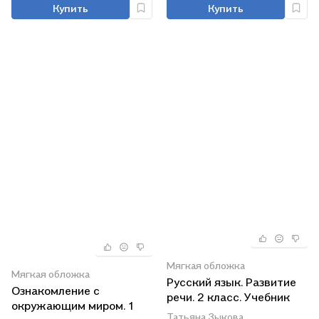
Купить
Купить
Мягкая обложка
Мягкая обложка
Русский язык. Развитие
Ознакомление с
речи. 2 класс. Учебник
окружающим миром. 1
для специальных
Татьяна Зыкова