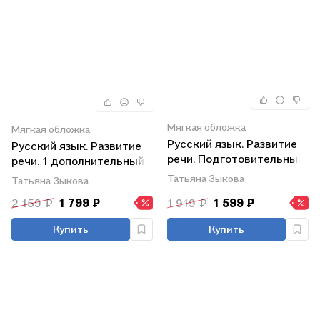
Мягкая обложка
Мягкая обложка
Русский язык. Развитие
Русский язык. Развитие
речи. Подготовительный
речи. 1 дополнительный
и 1 классы. Учебник (для
класс. Учебник (для
Татьяна Зыкова
Татьяна Зыкова
глухих обучающихся)
глухих обучающихся).
2 159 ₽
1 799 ₽
1 919 ₽
1 599 ₽
ФГОС ОВЗ
Купить
Купить