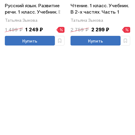
Русский язык. Развитие
Чтение. 1 класс. Учебник.
речи. 1 класс. Учебник. В
В 2-х частях. Часть 1
2-х частях. Часть 2 (для
(для глухих
Татьяна Зыкова
Татьяна Зыкова
глухих обучающихся)
обучающихся)
1 499 ₽
1 249 ₽
2 759 ₽
2 299 ₽
Купить
Купить