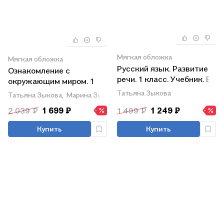
Мягкая обложка
Мягкая обложка
Русский язык. Развитие
Ознакомление с
речи. 1 класс. Учебник. В
окружающим миром. 1
2-х частях. Часть 1 (для
класс. Учебник (для
Татьяна Зыкова
Татьяна Зыкова,
Марина Зыкова
глухих обучающихся)
глухих и слабослышащих
2 039 ₽
1 699 ₽
1 499 ₽
1 249 ₽
обучающихся)
Купить
Купить