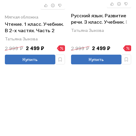
Русский язык. Развитие
Мягкая обложка
речи. 3 класс. Учебник. В
Чтение. 1 класс. Учебник.
2-х частях. Часть 1 (для
В 2-х частях. Часть 2
Татьяна Зыкова
глухих обучающихся)
(для глухих
Татьяна Зыкова
обучающихся)
2 999 ₽
2 499 ₽
2 999 ₽
2 499 ₽
Купить
Купить