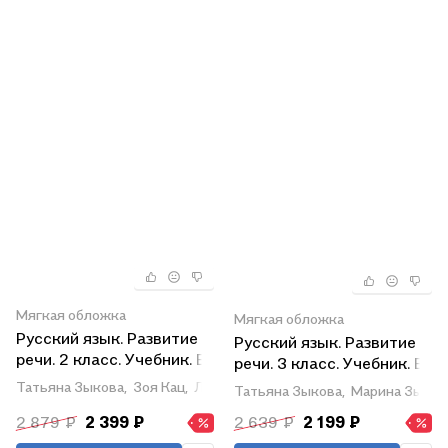
Мягкая обложка
Мягкая обложка
Русский язык. Развитие
Русский язык. Развитие
речи. 2 класс. Учебник. В
речи. 3 класс. Учебник. В
2-х частях. Часть 2
2-х частях. Часть 1 (для
Татьяна Зыкова,
Зоя Кац,
Людмила Руленкова
Татьяна Зыкова,
Марина Зыков
(ФГОС ОВЗ)
глухих обучающихся)
2 879 ₽
2 399 ₽
2 639 ₽
2 199 ₽