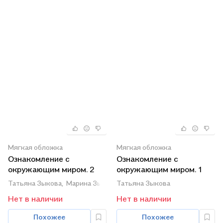
Мягкая обложка
Мягкая обложка
Ознакомление с
Ознакомление с
окружающим миром. 2
окружающим миром. 1
класс. Учебник (для
класс. Учебник для
Татьяна Зыкова,
Марина Зыкова
Татьяна Зыкова
глухих и слабослышащих
общеобразовательных
Нет в наличии
Нет в наличии
обучающихся)
организаций,
реализующих
Похожее
Похожее
адаптированные