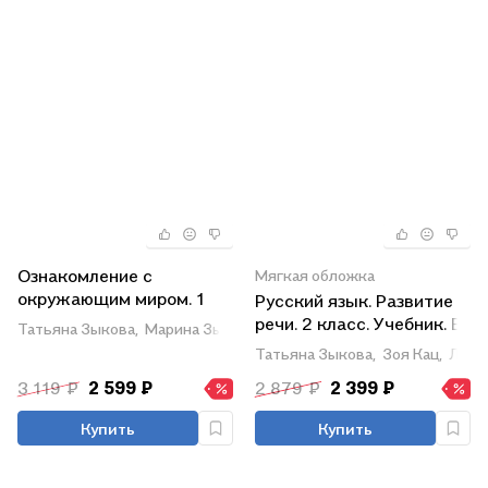
Ознакомление с
Мягкая обложка
окружающим миром. 1
Русский язык. Развитие
класс: учебник для
речи. 2 класс. Учебник. В
Татьяна Зыкова,
Марина Зыкова
общеобразовательных
2-х частях. Часть 1
Татьяна Зыкова,
Зоя Кац,
Людм
организаций,
(ФГОС ОВЗ)
3 119 ₽
2 599 ₽
2 879 ₽
2 399 ₽
реализующих
адаптированнные
Купить
Купить
основные
общеобразовательные
программы