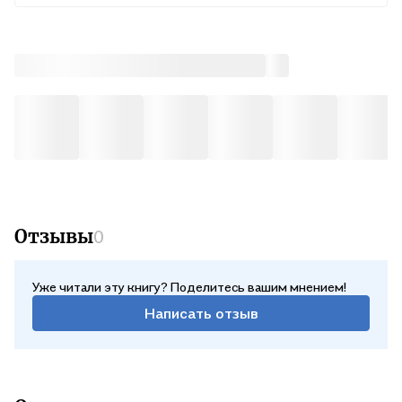
Курьером
Во вт, 11 августа — бесплатно
Почтой России
В ср, 12 августа — от 561 ₽
Отзывы
0
Уже читали эту книгу? Поделитесь вашим мнением!
Написать отзыв