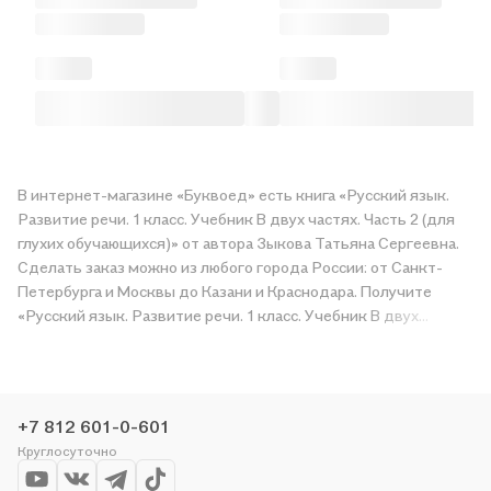
В интернет-магазине «Буквоед» есть книга «Русский язык.
Развитие речи. 1 класс. Учебник В двух частях. Часть 2 (для
глухих обучающихся)» от автора Зыкова Татьяна Сергеевна.
Сделать заказ можно из любого города России: от Санкт-
Петербурга и Москвы до Казани и Краснодара. Получите
«Русский язык. Развитие речи. 1 класс. Учебник В двух
частях. Часть 2 (для глухих обучающихся)» в магазине сети
или закажите доставку. Мы и сами любим читать, поэтому
делаем всё, чтобы вы могли купить понравившуюся историю
по приятной цене. Например, организуем конкурсы и
+7 812 601-0-601
проводим акции. Оставайтесь с нами, чтобы не упустить
Круглосуточно
выгоду!