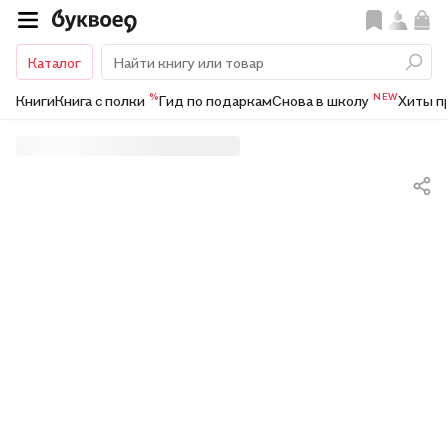
Каталог
%
NEW
Книги
Книга с полки
Гид по подаркам
Снова в школу
Хиты п