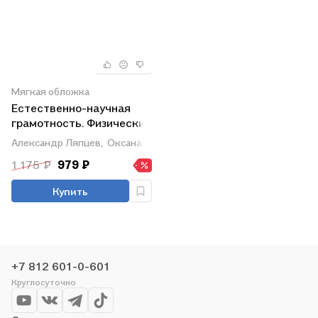
Мягкая обложка
Естественно-научная
грамотность. Физические
системы. Тренажер. 7-9
Александр Ляпцев,
Оксана Абдулаева
классы. Учебное пособие
1 175 ₽
979 ₽
для
общеобразовательных
Купить
организаций
+7 812 601-0-601
Круглосуточно